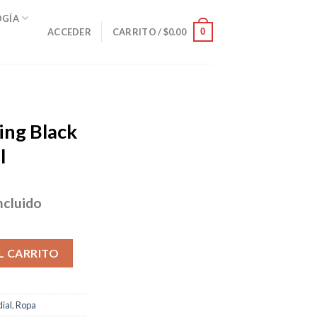
OGÍA
0
ACCEDER
CARRITO /
$
0.00
ing Black
l
ncluido
io
al
r/ Talla Small cantidad
L CARRITO
50.
ial
,
Ropa