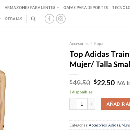
ARMAZONES PARA LENTES
GAFAS PARA DEPORTES
TECNOL
REBAJAS
Accesorios
/
Ropa
Top Adidas Train
Mujer/ Talla Smal
El
El
49.50
22.50
$
$
IVA I
precio
prec
1 disponibles
original
actu
Top Adidas Training Black Muje
era:
es:
AÑADIR A
$49.50.
$22.
Categorías:
Accesorios
,
Adidas
,
Mund