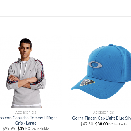
S
ACCESORIOS
ACCESORIOS
zo con Capucha Tommy Hilfiger
Gorra Tincan Cap Light Blue Sil
Gris / Large
El
El
$
47.50
$
38.00
IVA Incluido
precio
precio
El
El
$
99.95
$
49.50
IVA Incluido