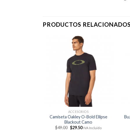
PRODUCTOS RELACIONADO
SORIOS
ACCESORIOS
Exchange AX1343
Camiseta Oakley O-Bold Ellipse
Bu
lack
Blackout Camo
El
El
El
9.95
$
49.00
$
29.50
IVA Incluido
IVA Incluido