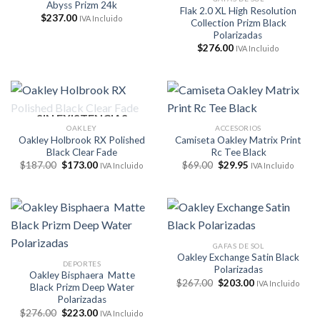
Abyss Prizm 24k
Flak 2.0 XL High Resolution
$
237.00
IVA Incluido
Collection Prizm Black
Polarizadas
$
276.00
IVA Incluido
SIN EXISTENCIAS
OAKLEY
ACCESORIOS
Oakley Holbrook RX Polished
Camiseta Oakley Matrix Print
Black Clear Fade
Rc Tee Black
El
El
El
El
$
187.00
$
173.00
$
69.00
$
29.95
IVA Incluido
IVA Incluido
precio
precio
precio
precio
original
actual
original
actual
era:
es:
era:
es:
$187.00.
$173.00.
$69.00.
$29.95.
GAFAS DE SOL
Oakley Exchange Satin Black
DEPORTES
Polarizadas
Oakley Bisphaera Matte
El
El
$
267.00
$
203.00
IVA Incluido
Black Prizm Deep Water
precio
precio
Polarizadas
original
actual
era:
es:
El
El
$
276.00
$
223.00
IVA Incluido
$267.00.
$203.00.