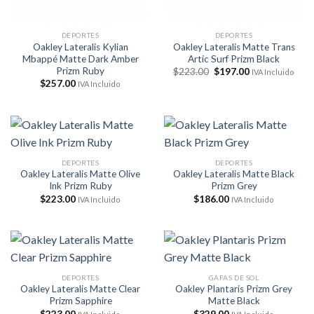
DEPORTES
DEPORTES
Oakley Lateralis Kylian
Oakley Lateralis Matte Trans
Mbappé Matte Dark Amber
Artic Surf Prizm Black
Prizm Ruby
El
El
$
223.00
$
197.00
IVA Incluido
precio
precio
$
257.00
IVA Incluido
original
actual
era:
es:
$223.00.
$197.00.
DEPORTES
DEPORTES
Oakley Lateralis Matte Olive
Oakley Lateralis Matte Black
Ink Prizm Ruby
Prizm Grey
$
223.00
$
186.00
IVA Incluido
IVA Incluido
DEPORTES
GAFAS DE SOL
Oakley Lateralis Matte Clear
Oakley Plantaris Prizm Grey
Prizm Sapphire
Matte Black
$
223.00
$
329.00