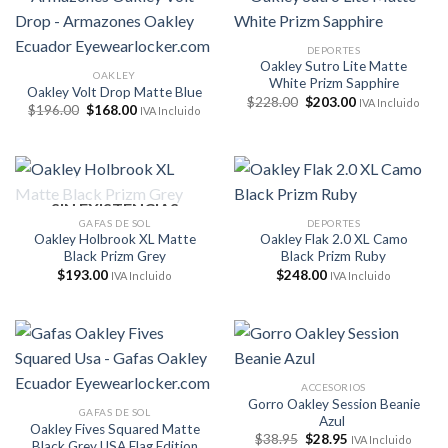
DEPORTES
Oakley Sutro Lite Matte
OAKLEY
White Prizm Sapphire
Oakley Volt Drop Matte Blue
El
El
$
228.00
$
203.00
IVA Incluido
El
El
$
196.00
$
168.00
IVA Incluido
precio
precio
precio
precio
original
actual
original
actual
era:
es:
era:
es:
$228.00.
$203.00.
$196.00.
$168.00.
SIN EXISTENCIAS
GAFAS DE SOL
DEPORTES
Oakley Holbrook XL Matte
Oakley Flak 2.0 XL Camo
Black Prizm Grey
Black Prizm Ruby
$
193.00
$
248.00
IVA Incluido
IVA Incluido
ACCESORIOS
Gorro Oakley Session Beanie
GAFAS DE SOL
Azul
Oakley Fives Squared Matte
El
El
$
38.95
$
28.95
IVA Incluido
Black Grey USA Flag Edition