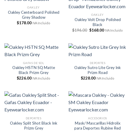
OAKLEY
Oakley Centerboard Polished
OAKLEY
Grey Shadow
Oakley Volt Drop Polished
$
178.00
IVA Incluido
Black
El
El
$
196.00
$
168.00
IVA Incluido
precio
precio
original
actual
era:
es:
$196.00.
$168.00.
GAFAS DE SOL
DEPORTES
Oakley HSTN SQ Matte
Oakley Sutro Lite Grey Ink
Black Prizm Grey
Prizm Road
$
226.00
$
228.00
IVA Incluido
IVA Incluido
DEPORTES
ACCESORIOS
Oakley Split Shot Black Ink
Mask/ Mascarillas Hidrolix
Prizm Grey
para Deportes Rubine Red