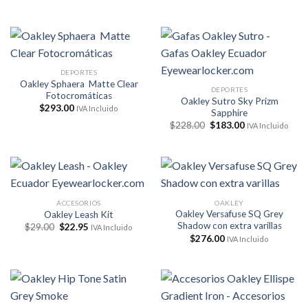
precio
precio
original
actual
era:
es:
$47.50.
$38.00.
DEPORTES
Oakley Sphaera Matte Clear
DEPORTES
Fotocromáticas
Oakley Sutro Sky Prizm
$
293.00
IVA Incluido
Sapphire
El
El
$
228.00
$
183.00
IVA Incluido
precio
precio
original
actual
era:
es:
$228.00.
$183.00.
ACCESORIOS
OAKLEY
Oakley Versafuse SQ Grey
Oakley Leash Kit
Shadow con extra varillas
El
El
$
29.00
$
22.95
IVA Incluido
precio
precio
$
276.00
IVA Incluido
original
actual
era:
es:
$29.00.
$22.95.