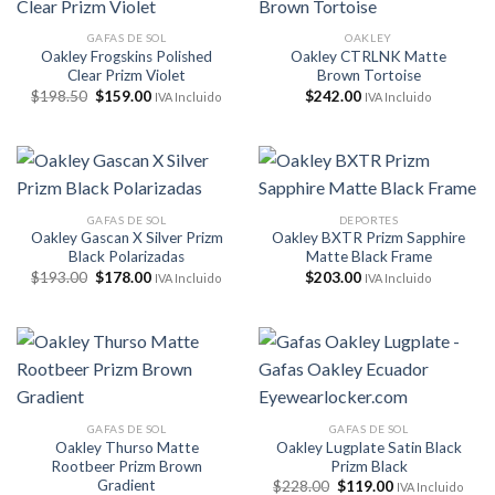
GAFAS DE SOL
OAKLEY
Oakley Frogskins Polished
Oakley CTRLNK Matte
Clear Prizm Violet
Brown Tortoise
El
El
$
198.50
$
159.00
$
242.00
IVA Incluido
IVA Incluido
precio
precio
original
actual
era:
es:
$198.50.
$159.00.
GAFAS DE SOL
DEPORTES
Oakley Gascan X Silver Prizm
Oakley BXTR Prizm Sapphire
Black Polarizadas
Matte Black Frame
El
El
$
193.00
$
178.00
$
203.00
IVA Incluido
IVA Incluido
precio
precio
original
actual
era:
es:
$193.00.
$178.00.
GAFAS DE SOL
GAFAS DE SOL
Oakley Thurso Matte
Oakley Lugplate Satin Black
Rootbeer Prizm Brown
Prizm Black
Gradient
El
El
$
228.00
$
119.00
IVA Incluido