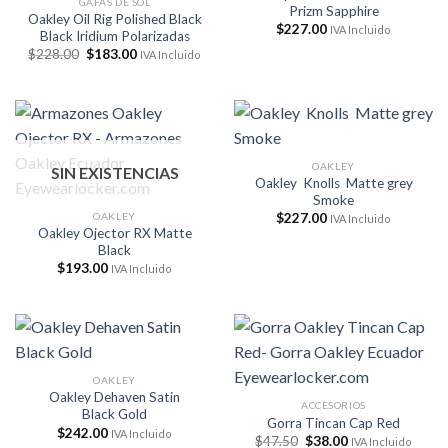
GAFAS DE SOL
Prizm Sapphire
Oakley Oil Rig Polished Black
$
227.00
IVA Incluido
Black Iridium Polarizadas
El
El
$
228.00
$
183.00
IVA Incluido
precio
precio
original
actual
era:
es:
$228.00.
$183.00.
OAKLEY
SIN EXISTENCIAS
Oakley Knolls Matte grey
Smoke
OAKLEY
$
227.00
IVA Incluido
Oakley Ojector RX Matte
Black
$
193.00
IVA Incluido
OAKLEY
Oakley Dehaven Satin
ACCESORIOS
Black Gold
Gorra Tincan Cap Red
$
242.00
IVA Incluido
El
El
$
47.50
$
38.00
IVA Incluido