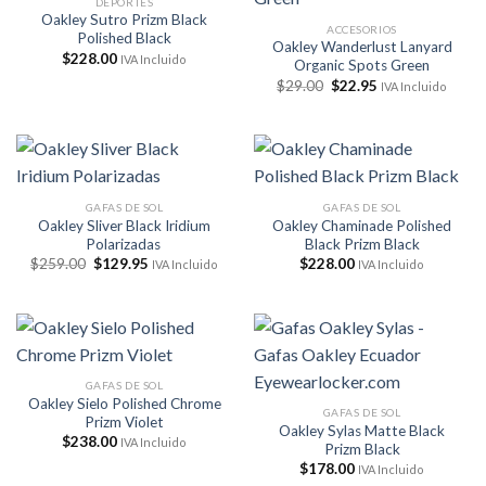
DEPORTES
Oakley Sutro Prizm Black
ACCESORIOS
Polished Black
Oakley Wanderlust Lanyard
$
228.00
IVA Incluido
Organic Spots Green
El
El
$
29.00
$
22.95
IVA Incluido
precio
precio
original
actual
era:
es:
$29.00.
$22.95.
GAFAS DE SOL
GAFAS DE SOL
Oakley Sliver Black Iridium
Oakley Chaminade Polished
Polarizadas
Black Prizm Black
El
El
$
259.00
$
129.95
$
228.00
IVA Incluido
IVA Incluido
precio
precio
original
actual
era:
es:
$259.00.
$129.95.
GAFAS DE SOL
Oakley Sielo Polished Chrome
GAFAS DE SOL
Prizm Violet
Oakley Sylas Matte Black
$
238.00
IVA Incluido
Prizm Black
$
178.00
IVA Incluido