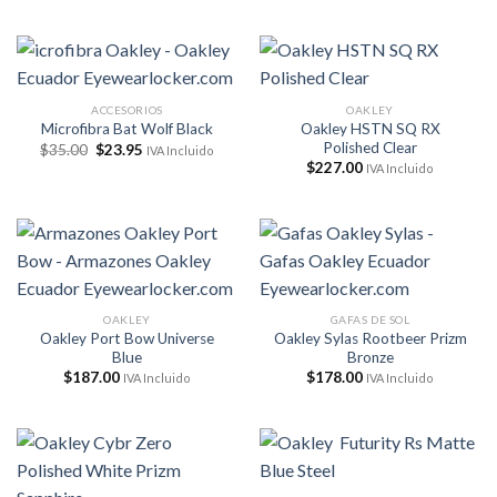
ACCESORIOS
OAKLEY
Oakley HSTN SQ RX
Microfibra Bat Wolf Black
Polished Clear
El
El
$
35.00
$
23.95
IVA Incluido
precio
precio
$
227.00
IVA Incluido
original
actual
era:
es:
$35.00.
$23.95.
OAKLEY
GAFAS DE SOL
Oakley Port Bow Universe
Oakley Sylas Rootbeer Prizm
Blue
Bronze
$
187.00
$
178.00
IVA Incluido
IVA Incluido