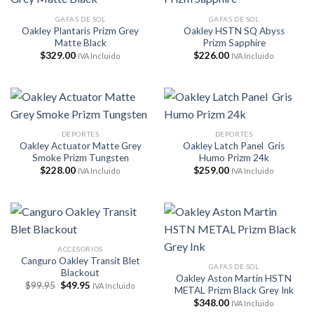
GAFAS DE SOL
GAFAS DE SOL
Oakley Plantaris Prizm Grey
Oakley HSTN SQ Abyss
Matte Black
Prizm Sapphire
$
329.00
$
226.00
IVA Incluido
IVA Incluido
DEPORTES
DEPORTES
Oakley Actuator Matte Grey
Oakley Latch Panel Gris
Smoke Prizm Tungsten
Humo Prizm 24k
$
228.00
$
259.00
IVA Incluido
IVA Incluido
ACCESORIOS
Canguro Oakley Transit Blet
GAFAS DE SOL
Blackout
Oakley Aston Martin HSTN
El
El
$
99.95
$
49.95
IVA Incluido
METAL Prizm Black Grey Ink
precio
precio
original
actual
$
348.00
IVA Incluido
era:
es: