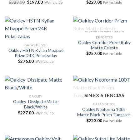
El
El
$
223.00
$
197.00
$
227.00
IVA Incluido
IVA Incluido
precio
precio
original
actual
era:
es:
$223.00.
$197.00.
SIN EXISTENCIAS
DEPORTES
Oakley Corridor Prizm Ruby
GAFAS DE SOL
Matte Celeste
Oakley HSTN Kylian Mbappé
$
257.00
IVA Incluido
Prizm 24K Polarizadas
$
276.00
IVA Incluido
SIN EXISTENCIAS
OAKLEY
Oakley Dissipate Matte
GAFAS DE SOL
Black/White
Oakley Neoforma 100T
$
227.00
IVA Incluido
Matte Black Prizm Tungsten
$
223.00
IVA Incluido