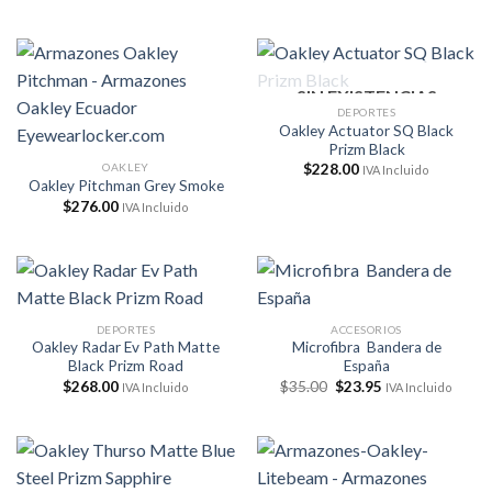
precio
precio
original
actual
era:
es:
$276.00.
$223.00.
SIN EXISTENCIAS
DEPORTES
Oakley Actuator SQ Black
Prizm Black
OAKLEY
$
228.00
IVA Incluido
Oakley Pitchman Grey Smoke
$
276.00
IVA Incluido
DEPORTES
ACCESORIOS
Oakley Radar Ev Path Matte
Microfibra Bandera de
Black Prizm Road
España
El
El
$
268.00
$
35.00
$
23.95
IVA Incluido
IVA Incluido
precio
precio
original
actual
era:
es:
$35.00.
$23.95.