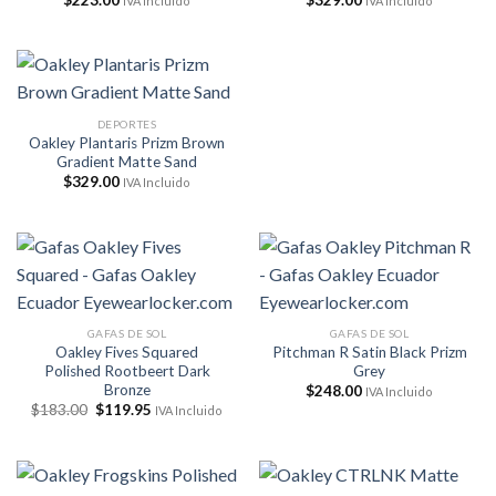
IVA Incluido
IVA Incluido
DEPORTES
Oakley Plantaris Prizm Brown
Gradient Matte Sand
$
329.00
IVA Incluido
GAFAS DE SOL
GAFAS DE SOL
Oakley Fives Squared
Pitchman R Satin Black Prizm
Polished Rootbeert Dark
Grey
Bronze
$
248.00
IVA Incluido
El
El
$
183.00
$
119.95
IVA Incluido
precio
precio
original
actual
era:
es:
$183.00.
$119.95.