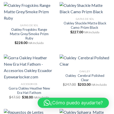
GAFAS DE SOL
Oakley Shackle Matte Black
GAFAS DE SOL
Camo Prizm Black
Oakley Frogskins Range
$
227.00
IVA Incluido
Matte Grey/Smoke Prizm
Ruby
$
228.00
IVA Incluido
OAKLEY
Oakley Cerebral Polished
Clear
El
El
ACCESORIOS
$
247.00
$
203.00
IVA Incluido
precio
precio
Gorra Oakley Heather New
original
actual
Era Hat Fathom
era:
es:
El
El
$
47.50
$
38.00
$247.00.
$203.00.
IVA Incluido
precio
precio
¿Cómo puedo ayudarte?
original
actual
era:
es:
$47.50.
$38.00.