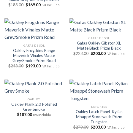
precio
precio
El
El
$
183.00
$
169.00
original
actual
IVA Incluido
precio
precio
era:
es:
original
actual
$38.95.
$28.95.
era:
es:
$183.00.
$169.00.
GAFAS DE SOL
Gafas Oakley Gibston XL
GAFAS DE SOL
Matte Black Prizm Black
Oakley Frogskins Range
El
El
$
223.00
$
203.00
IVA Incluido
Maverick Vinales Matte
precio
precio
Grey/Smoke Prizm Road
original
actual
era:
es:
El
El
$
248.00
$
193.00
IVA Incluido
$223.00.
$203.00.
precio
precio
original
actual
era:
es:
$248.00.
$193.00.
OAKLEY
Oakley Plank 2.0 Polished
DEPORTES
Grey Smoke
Oakley Latch Panel Kylian
$
187.00
IVA Incluido
Mbappé Stonewash Prizm
Tungsten
El
El
$
279.00
$
203.00
IVA Incluido
precio
precio