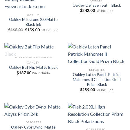
OAKLEY
Oakley Dehaven Satin Black
$
242.00
IVA Incluido
OAKLEY
Oakley Milestone 2.0 Matte
Black Ink
El
El
$
168.00
$
159.00
IVA Incluido
precio
precio
original
actual
era:
es:
$168.00.
$159.00.
SIN EXISTENCIAS
OAKLEY
Oakley Bat Flip Matte Black
DEPORTES
$
187.00
IVA Incluido
Oakley Latch Panel Patrick
Mahomes II Collection Gold
Prizm Black
$
259.00
IVA Incluido
DEPORTES
Oakley Cybr Dyno Matte
GAFAS DE SOL