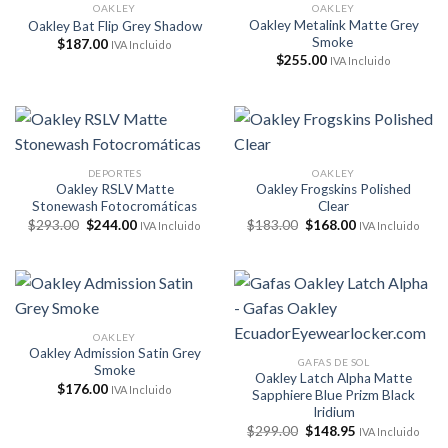
OAKLEY
OAKLEY
Oakley Metalink Matte Grey
Oakley Bat Flip Grey Shadow
Smoke
$
187.00
IVA Incluido
$
255.00
IVA Incluido
DEPORTES
OAKLEY
Oakley RSLV Matte
Oakley Frogskins Polished
Stonewash Fotocromáticas
Clear
El
El
El
El
$
293.00
$
244.00
$
183.00
$
168.00
IVA Incluido
IVA Incluido
precio
precio
precio
precio
original
actual
original
actual
era:
es:
era:
es:
$293.00.
$244.00.
$183.00.
$168.00.
OAKLEY
Oakley Admission Satin Grey
GAFAS DE SOL
Smoke
Oakley Latch Alpha Matte
$
176.00
IVA Incluido
Sapphiere Blue Prizm Black
Iridium
El
El
$
299.00
$
148.95
IVA Incluido
precio
precio