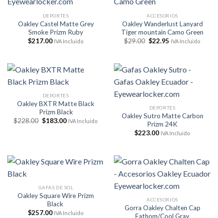
DEPORTES
ACCESORIOS
Oakley Castel Matte Grey
Oakley Wanderlust Lanyard
Smoke Prizm Ruby
Tiger mountain Camo Green
El
El
$
217.00
$
29.00
$
22.95
IVA Incluido
IVA Incluido
precio
precio
original
actual
era:
es:
$29.00.
$22.95.
DEPORTES
Oakley BXTR Matte Black
DEPORTES
Prizm Black
Oakley Sutro Matte Carbon
El
El
$
228.00
$
183.00
IVA Incluido
Prizm 24K
precio
precio
original
actual
$
223.00
IVA Incluido
era:
es:
$228.00.
$183.00.
GAFAS DE SOL
Oakley Square Wire Prizm
ACCESORIOS
Black
Gorra Oakley Chalten Cap
$
257.00
IVA Incluido
Fathom/Cool Gray