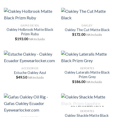
$99.95.
$49.95.
GAFAS DE SOL
OAKLEY
Oakley Holbrook Matte Black
Oakley The Cut Matte Black
Prizm Ruby
$
172.00
IVA Incluido
$
193.00
IVA Incluido
ACCESORIOS
DEPORTES
Oakley Lateralis Matte Black
Estuche Oakley Azul
Prizm Grey
$
49.50
IVA Incluido
$
186.00
IVA Incluido
SIN EXISTENCIAS
DEPORTES
Oakley Shackle Matte Black