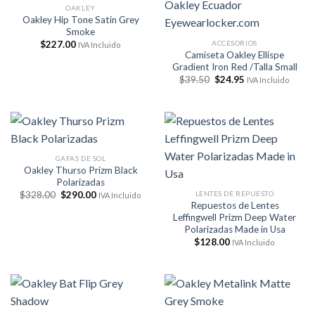
OAKLEY
Oakley Hip Tone Satin Grey
Smoke
ACCESORIOS
$
227.00
IVA Incluido
Camiseta Oakley Ellispe
Gradient Iron Red /Talla Small
El
El
$
39.50
$
24.95
IVA Incluido
precio
precio
original
actual
era:
es:
$39.50.
$24.95.
GAFAS DE SOL
Oakley Thurso Prizm Black
Polarizadas
El
El
LENTES DE REPUESTO
$
328.00
$
290.00
IVA Incluido
precio
precio
Repuestos de Lentes
original
actual
Leffingwell Prizm Deep Water
era:
es:
Polarizadas Made in Usa
$328.00.
$290.00.
$
128.00
IVA Incluido