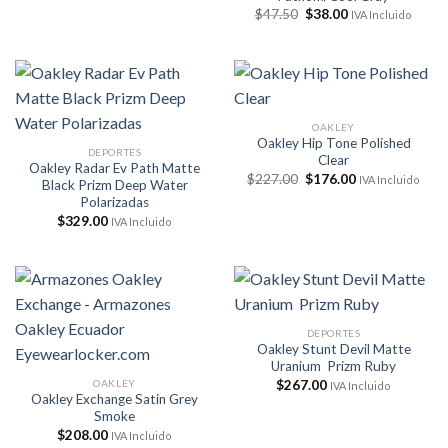
El
El
$
47.50
$
38.00
IVA Incluido
precio
precio
original
actual
era:
es:
$47.50.
$38.00.
OAKLEY
Oakley Hip Tone Polished
DEPORTES
Clear
Oakley Radar Ev Path Matte
El
El
$
227.00
$
176.00
IVA Incluido
Black Prizm Deep Water
precio
precio
Polarizadas
original
actual
era:
es:
$
329.00
IVA Incluido
$227.00.
$176.00.
DEPORTES
Oakley Stunt Devil Matte
Uranium Prizm Ruby
OAKLEY
$
267.00
IVA Incluido
Oakley Exchange Satin Grey
Smoke
$
208.00
IVA Incluido