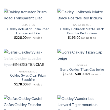
precio
precio
original
actual
original
actual
era:
es:
era:
es:
$269.00.
$242.00.
$203.00.
$173.00.
DEPORTES
GAFAS DE SOL
Oakley Actuator Prizm Road
Oakley Holbrook Matte Black
Transparent Lilac
Positive Red Iridium
$
228.00
$
193.00
IVA Incluido
IVA Incluido
SIN EXISTENCIAS
GORRAS
Gorra Oakley Tican Cap beige
GAFAS DE SOL
El
El
$
47.50
$
38.00
IVA Incluido
Oakley Sylas Clear Prizm
precio
precio
Sapphire
original
actual
era:
es:
$
178.00
IVA Incluido
$47.50.
$38.00.