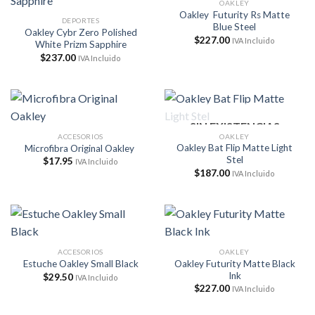
OAKLEY
Oakley Futurity Rs Matte
DEPORTES
Blue Steel
Oakley Cybr Zero Polished
$
227.00
IVA Incluido
White Prizm Sapphire
$
237.00
IVA Incluido
SIN EXISTENCIAS
ACCESORIOS
OAKLEY
Oakley Bat Flip Matte Light
Microfibra Original Oakley
Stel
$
17.95
IVA Incluido
$
187.00
IVA Incluido
ACCESORIOS
OAKLEY
Oakley Futurity Matte Black
Estuche Oakley Small Black
Ink
$
29.50
IVA Incluido
$
227.00
IVA Incluido