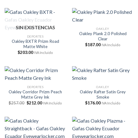
original
actual
era:
es:
$279.00.
$203.00.
SIN EXISTENCIAS
OAKLEY
Oakley Plank 2.0 Polished
DEPORTES
Clear
Oakley BXTR Prizm Road
$
187.00
IVA Incluido
Matte White
$
203.00
IVA Incluido
DEPORTES
OAKLEY
Oakley Corridor Prizm Peach
Oakley Rafter Satin Grey
Matte Grey Ink
Smoke
El
El
$
257.00
$
212.00
$
176.00
IVA Incluido
IVA Incluido
precio
precio
original
actual
era:
es:
$257.00.
$212.00.