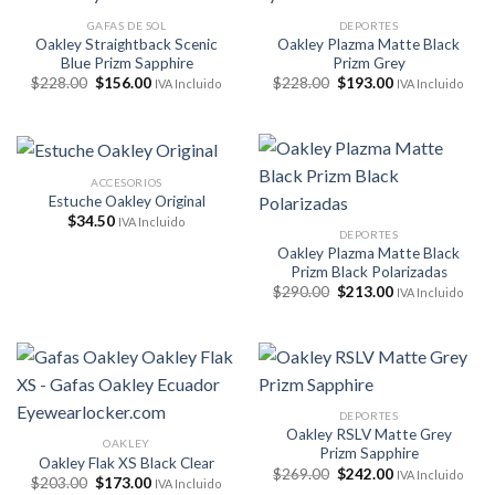
GAFAS DE SOL
DEPORTES
Oakley Straightback Scenic
Oakley Plazma Matte Black
Blue Prizm Sapphire
Prizm Grey
El
El
El
El
$
228.00
$
156.00
$
228.00
$
193.00
IVA Incluido
IVA Incluido
precio
precio
precio
precio
original
actual
original
actual
era:
es:
era:
es:
$228.00.
$156.00.
$228.00.
$193.00.
ACCESORIOS
Estuche Oakley Original
$
34.50
IVA Incluido
DEPORTES
Oakley Plazma Matte Black
Prizm Black Polarizadas
El
El
$
290.00
$
213.00
IVA Incluido
precio
precio
original
actual
era:
es:
$290.00.
$213.00.
DEPORTES
Oakley RSLV Matte Grey
OAKLEY
Prizm Sapphire
Oakley Flak XS Black Clear
El
El
$
269.00
$
242.00
IVA Incluido
El
El
$
203.00
$
173.00
IVA Incluido
precio
precio