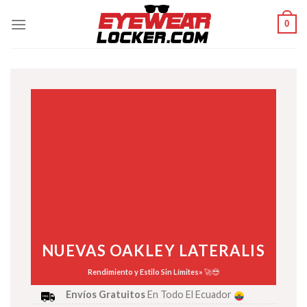
Skip
0
to
content
NUEVAS OAKLEY LATERALIS
Rendimiento y Estilo Sin Límites»
🚀😎
Envíos Gratuitos
En Todo El Ecuador