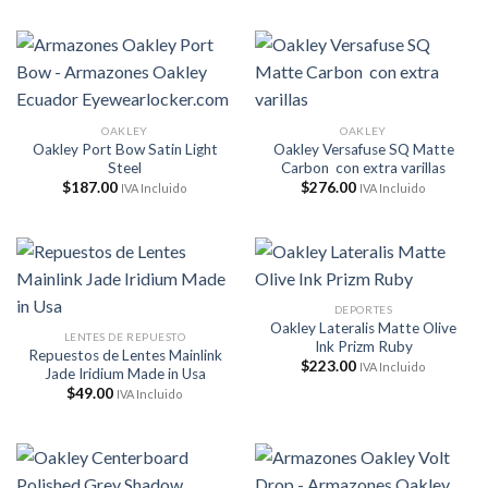
original
actual
era:
es:
$299.00.
$148.95.
OAKLEY
OAKLEY
Oakley Port Bow Satin Light
Oakley Versafuse SQ Matte
Steel
Carbon con extra varillas
$
187.00
$
276.00
IVA Incluido
IVA Incluido
DEPORTES
Oakley Lateralis Matte Olive
LENTES DE REPUESTO
Ink Prizm Ruby
Repuestos de Lentes Mainlink
$
223.00
IVA Incluido
Jade Iridium Made in Usa
$
49.00
IVA Incluido