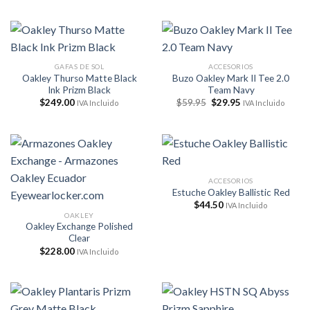
GAFAS DE SOL
ACCESORIOS
Oakley Thurso Matte Black
Buzo Oakley Mark II Tee 2.0
Ink Prizm Black
Team Navy
El
El
$
249.00
$
59.95
$
29.95
IVA Incluido
IVA Incluido
precio
precio
original
actual
era:
es:
$59.95.
$29.95.
ACCESORIOS
Estuche Oakley Ballistic Red
$
44.50
IVA Incluido
OAKLEY
Oakley Exchange Polished
Clear
$
228.00
IVA Incluido