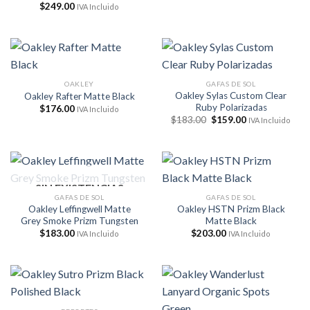
precio
precio
$
249.00
IVA Incluido
original
actual
era:
es:
$228.00.
$119.00.
OAKLEY
GAFAS DE SOL
Oakley Sylas Custom Clear
Oakley Rafter Matte Black
Ruby Polarizadas
$
176.00
IVA Incluido
El
El
$
183.00
$
159.00
IVA Incluido
precio
precio
original
actual
era:
es:
$183.00.
$159.00.
SIN EXISTENCIAS
GAFAS DE SOL
GAFAS DE SOL
Oakley Leffingwell Matte
Oakley HSTN Prizm Black
Grey Smoke Prizm Tungsten
Matte Black
$
183.00
$
203.00
IVA Incluido
IVA Incluido