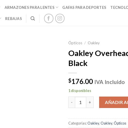
ARMAZONES PARA LENTES
GAFAS PARA DEPORTES
TECNOL
REBAJAS
Ópticos
/
Oakley
Oakley Overhead
Black
176.00
$
IVA Incluido
1 disponibles
Oakley Overhead Satin Black 
AÑADIR A
Categorías:
Oakley
,
Oakley
,
Ópticos