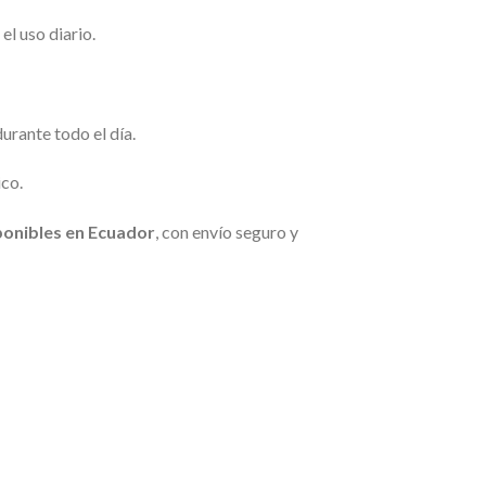
el uso diario.
rante todo el día.
ico.
ponibles en Ecuador
, con envío seguro y