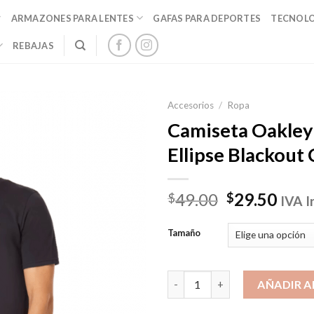
ARMAZONES PARA LENTES
GAFAS PARA DEPORTES
TECNOL
REBAJAS
Accesorios
/
Ropa
Camiseta Oakley
Ellipse Blackout
El
El
49.00
29.50
$
$
IVA I
precio
prec
original
actu
Tamaño
era:
es:
$49.00.
$29.
Camiseta Oakley O-Bold Ellips
AÑADIR A