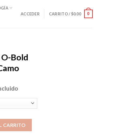
OGÍA
0
ACCEDER
CARRITO /
$
0.00
 O-Bold
 Camo
ncluido
io
al
50.
e Blackout Camo cantidad
L CARRITO