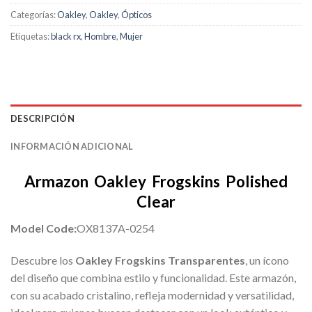
Categorías:
Oakley
,
Oakley
,
Ópticos
Etiquetas:
black rx
,
Hombre
,
Mujer
DESCRIPCIÓN
INFORMACIÓN ADICIONAL
Armazon Oakley Frogskins Polished
Clear
Model Code:
OX8137A-0254
Descubre los
Oakley Frogskins Transparentes
, un ícono
del diseño que combina estilo y funcionalidad. Este armazón,
con su acabado cristalino, refleja modernidad y versatilidad,