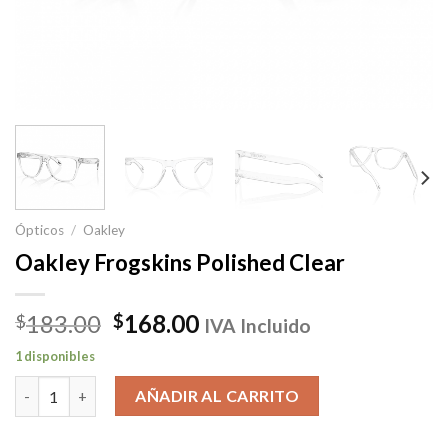
Ópticos
/
Oakley
Oakley Frogskins Polished Clear
El
El
183.00
168.00
$
$
IVA Incluido
precio
precio
1 disponibles
original
actual
Oakley Frogskins Polished Clear cantidad
era:
es:
AÑADIR AL CARRITO
$183.00.
$168.00.