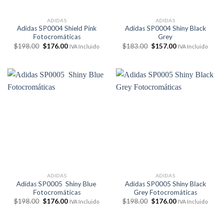
ADIDAS
ADIDAS
Adidas SP0004 Shield Pink
Adidas SP0004 Shiny Black
Fotocromáticas
Grey
El
El
El
El
$
198.00
$
176.00
$
183.00
$
157.00
IVA Incluido
IVA Incluido
precio
precio
precio
precio
original
actual
original
actual
era:
es:
era:
es:
$198.00.
$176.00.
$183.00.
$157.00.
ADIDAS
ADIDAS
Adidas SP0005 Shiny Blue
Adidas SP0005 Shiny Black
Fotocromáticas
Grey Fotocromáticas
El
El
El
El
$
198.00
$
176.00
$
198.00
$
176.00
IVA Incluido
IVA Incluido
precio
precio
precio
precio
original
actual
original
actual
era:
es:
era:
es: