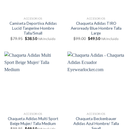
ACCESORIOS
ACCESORIOS
Camiseta Deportiva Adidas
Chaqueta Adidas TIRO
Lucid Tangerine Hombre
Aeroready Blue Hombre Talla
Talla/Small
Large
El
El
El
El
$
79.95
$
38.50
$
99.00
$
49.50
IVA Incluido
IVA Incluido
precio
precio
precio
precio
original
actual
original
actual
era:
es:
era:
es:
$79.95.
$38.50.
$99.00.
$49.50.
ACCESORIOS
ACCESORIOS
Chaqueta Adidas Multi Sport
Chaqueta Beckenbauer
Beige Mujer/ Talla Medium
Adidas Azul Hombre/ Talla
Small
El
El
$
99.95
$
49.50
IVA Incluido