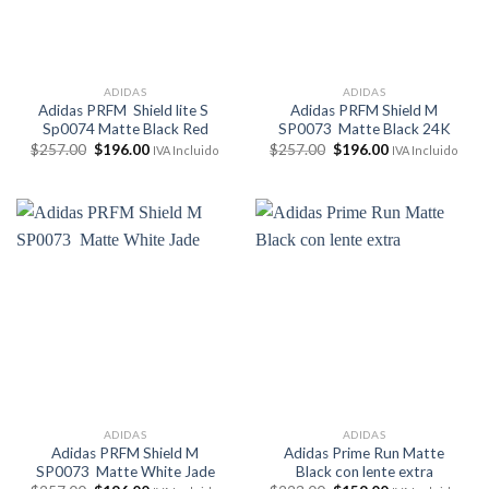
ADIDAS
ADIDAS
Adidas PRFM Shield lite S
Adidas PRFM Shield M
Sp0074 Matte Black Red
SP0073 Matte Black 24K
El
El
El
El
$
257.00
$
196.00
$
257.00
$
196.00
IVA Incluido
IVA Incluido
precio
precio
precio
precio
original
actual
original
actual
era:
es:
era:
es:
$257.00.
$196.00.
$257.00.
$196.00.
ADIDAS
ADIDAS
Adidas PRFM Shield M
Adidas Prime Run Matte
SP0073 Matte White Jade
Black con lente extra