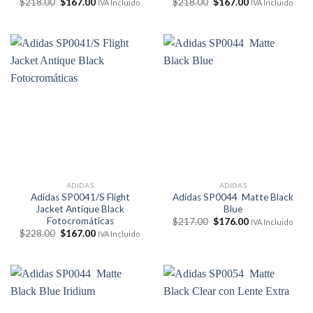
El
El
El
El
$
218.00
$
167.00
$
218.00
$
167.00
IVA Incluido
IVA Incluido
precio
precio
precio
precio
original
actual
original
actual
era:
es:
era:
es:
$218.00.
$167.00.
$218.00.
$167.00.
ADIDAS
ADIDAS
Adidas SP0041/S Flight
Adidas SP0044 Matte Black
Jacket Antique Black
Blue
Fotocromáticas
El
El
$
217.00
$
176.00
IVA Incluido
precio
precio
El
El
$
228.00
$
167.00
IVA Incluido
original
actual
precio
precio
era:
es:
original
actual
$217.00.
$176.00.
era:
es:
$228.00.
$167.00.