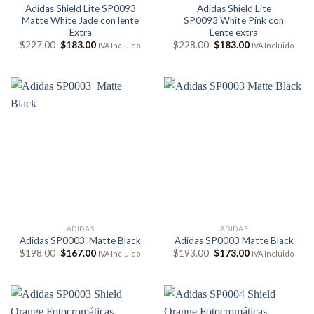
Adidas Shield Lite SP0093
Adidas Shield Lite
Matte White Jade con lente
SP0093 White Pink con
Extra
Lente extra
El
El
El
El
$
227.00
$
183.00
$
228.00
$
183.00
IVA Incluido
IVA Incluido
precio
precio
precio
precio
original
actual
original
actual
era:
es:
era:
es:
$227.00.
$183.00.
$228.00.
$183.00.
ADIDAS
ADIDAS
Adidas SP0003 Matte Black
Adidas SP0003 Matte Black
El
El
El
El
$
198.00
$
167.00
$
193.00
$
173.00
IVA Incluido
IVA Incluido
precio
precio
precio
precio
original
actual
original
actual
era:
es:
era:
es:
$198.00.
$167.00.
$193.00.
$173.00.