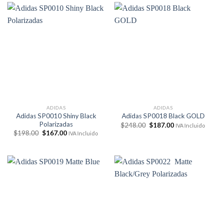
$198.00.
$176.00.
$198.00.
$176.00.
ADIDAS
ADIDAS
Adidas SP0010 Shiny Black
Adidas SP0018 Black GOLD
Polarizadas
El
El
$
248.00
$
187.00
IVA Incluido
precio
precio
El
El
$
198.00
$
167.00
IVA Incluido
original
actual
precio
precio
era:
es:
original
actual
$248.00.
$187.00.
era:
es:
$198.00.
$167.00.