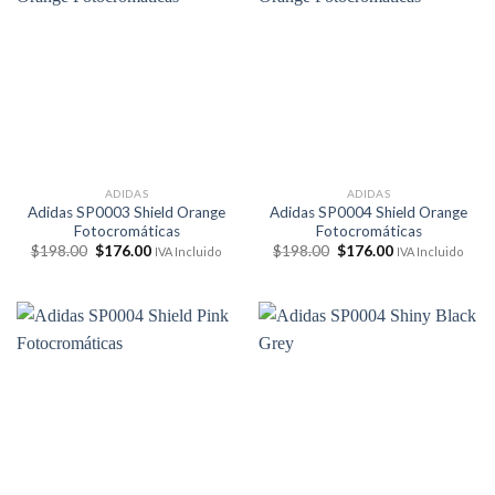
ADIDAS
ADIDAS
Adidas SP0003 Shield Orange
Adidas SP0004 Shield Orange
Fotocromáticas
Fotocromáticas
El
El
El
El
$
198.00
$
176.00
$
198.00
$
176.00
IVA Incluido
IVA Incluido
precio
precio
precio
precio
original
actual
original
actual
era:
es:
era:
es:
$198.00.
$176.00.
$198.00.
$176.00.