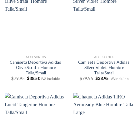
ACCESORIOS
ACCESORIOS
Camiseta Deportiva Adidas
Camiseta Deportiva Adidas
Olive Strata Hombre
Silver Violet Hombre
Talla/Small
Talla/Small
El
El
El
El
$
79.95
$
38.50
$
79.95
$
38.95
IVA Incluido
IVA Incluido
precio
precio
precio
precio
original
actual
original
actual
era:
es:
era:
es:
$79.95.
$38.50.
$79.95.
$38.95.