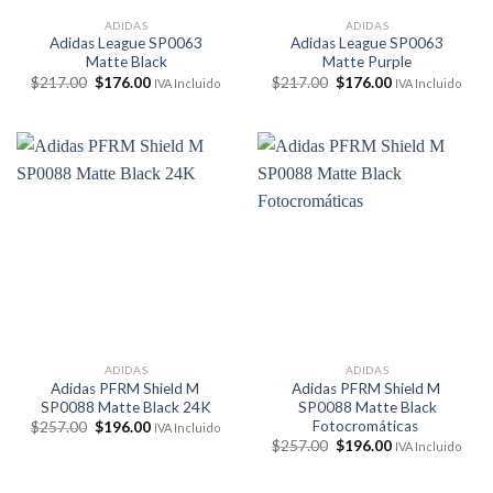
ADIDAS
ADIDAS
Adidas League SP0063
Adidas League SP0063
Matte Black
Matte Purple
El
El
El
El
$
217.00
$
176.00
$
217.00
$
176.00
IVA Incluido
IVA Incluido
precio
precio
precio
precio
original
actual
original
actual
era:
es:
era:
es:
$217.00.
$176.00.
$217.00.
$176.00.
ADIDAS
ADIDAS
Adidas PFRM Shield M
Adidas PFRM Shield M
SP0088 Matte Black 24K
SP0088 Matte Black
Fotocromáticas
El
El
$
257.00
$
196.00
IVA Incluido
precio
precio
El
El
$
257.00
$
196.00
IVA Incluido
original
actual
precio
precio
era:
es:
original
actual
$257.00.
$196.00.
era:
es: