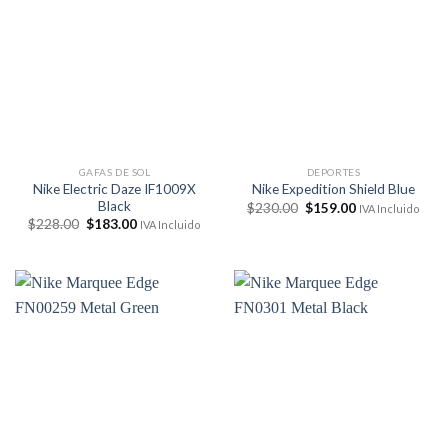
GAFAS DE SOL
DEPORTES
Nike Electric Daze IF1009X
Nike Expedition Shield Blue
Black
El
El
$
230.00
$
159.00
IVA Incluido
precio
precio
El
El
$
228.00
$
183.00
IVA Incluido
original
actual
precio
precio
era:
es:
original
actual
$230.00.
$159.00.
era:
es:
$228.00.
$183.00.