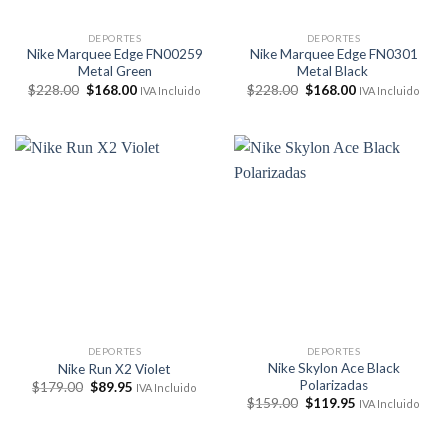
DEPORTES
DEPORTES
Nike Marquee Edge FN00259
Nike Marquee Edge FN0301
Metal Green
Metal Black
El
El
El
El
$
228.00
$
168.00
$
228.00
$
168.00
IVA Incluido
IVA Incluido
precio
precio
precio
precio
original
actual
original
actual
era:
es:
era:
es:
$228.00.
$168.00.
$228.00.
$168.00.
DEPORTES
DEPORTES
Nike Skylon Ace Black
Nike Run X2 Violet
Polarizadas
El
El
$
179.00
$
89.95
IVA Incluido
precio
precio
El
El
$
159.00
$
119.95
IVA Incluido
original
actual
precio
precio
era:
es:
original
actual
$179.00.
$89.95.
era:
es: