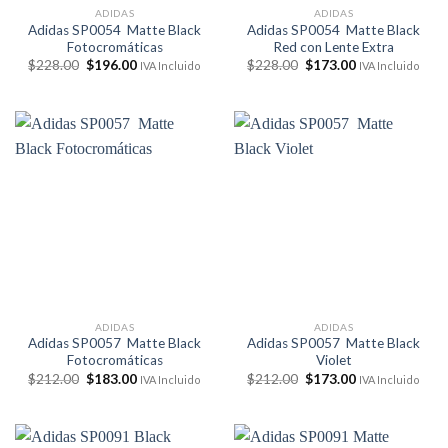
ADIDAS
ADIDAS
Adidas SP0054 Matte Black
Adidas SP0054 Matte Black
Fotocromáticas
Red con Lente Extra
El
El
El
El
$
228.00
$
196.00
$
228.00
$
173.00
IVA Incluido
IVA Incluido
precio
precio
precio
precio
original
actual
original
actual
era:
es:
era:
es:
$228.00.
$196.00.
$228.00.
$173.00.
ADIDAS
ADIDAS
Adidas SP0057 Matte Black
Adidas SP0057 Matte Black
Fotocromáticas
Violet
El
El
El
El
$
212.00
$
183.00
$
212.00
$
173.00
IVA Incluido
IVA Incluido
precio
precio
precio
precio
original
actual
original
actual
era:
es:
era:
es:
$212.00.
$183.00.
$212.00.
$173.00.