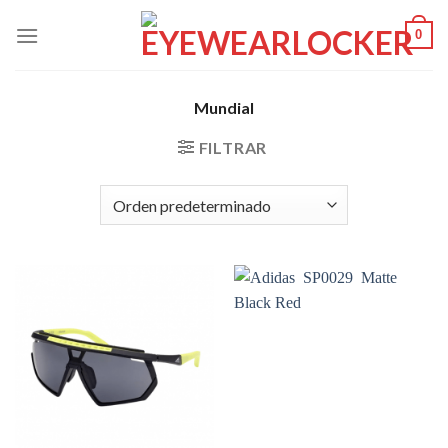
Skip
0
to
content
Mundial
FILTRAR