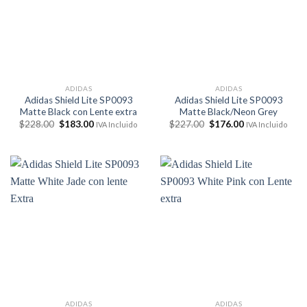
ADIDAS
ADIDAS
Adidas Shield Lite SP0093
Adidas Shield Lite SP0093
Matte Black con Lente extra
Matte Black/Neon Grey
El
El
El
El
$
228.00
$
183.00
$
227.00
$
176.00
IVA Incluido
IVA Incluido
precio
precio
precio
precio
original
actual
original
actual
era:
es:
era:
es:
$228.00.
$183.00.
$227.00.
$176.00.
ADIDAS
ADIDAS