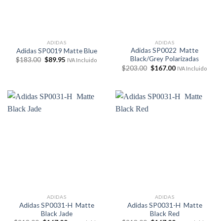
ADIDAS
ADIDAS
Adidas SP0022 Matte
Adidas SP0019 Matte Blue
Black/Grey Polarizadas
El
El
$
183.00
$
89.95
IVA Incluido
precio
precio
El
El
$
203.00
$
167.00
IVA Incluido
original
actual
precio
precio
era:
es:
original
actual
$183.00.
$89.95.
era:
es:
$203.00.
$167.00.
ADIDAS
ADIDAS
Adidas SP0031-H Matte
Adidas SP0031-H Matte
Black Jade
Black Red