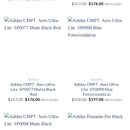
precio
precio
El
El
$
257.00
$
176.00
IVA Incluido
original
actual
precio
precio
era:
es:
original
actual
$257.00.
$176.00.
era:
es:
$257.00.
$176.00.
ADIDAS
ADIDAS
Adidas CMPT Aero Ultra-
Adidas CMPT Aero Ultra-
Lite SP0077 Matte Black
Lite SP0098 Blue
Red
Fotocromáticas
El
El
El
El
$
257.00
$
176.00
$
258.00
$
197.00
IVA Incluido
IVA Incluido
precio
precio
precio
precio
original
actual
original
actual
era:
es:
era:
es:
$257.00.
$176.00.
$258.00.
$197.00.