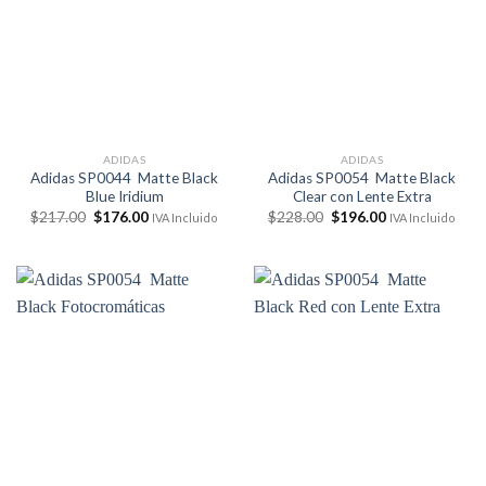
ADIDAS
ADIDAS
Adidas SP0044 Matte Black
Adidas SP0054 Matte Black
Blue Iridium
Clear con Lente Extra
El
El
El
El
$
217.00
$
176.00
$
228.00
$
196.00
IVA Incluido
IVA Incluido
precio
precio
precio
precio
original
actual
original
actual
era:
es:
era:
es:
$217.00.
$176.00.
$228.00.
$196.00.