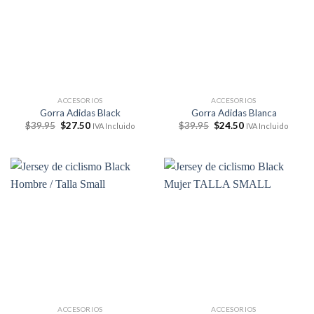
ACCESORIOS
ACCESORIOS
Gorra Adidas Black
Gorra Adidas Blanca
El
El
El
El
$
39.95
$
27.50
$
39.95
$
24.50
IVA Incluido
IVA Incluido
precio
precio
precio
precio
original
actual
original
actual
era:
es:
era:
es:
$39.95.
$27.50.
$39.95.
$24.50.
ACCESORIOS
ACCESORIOS