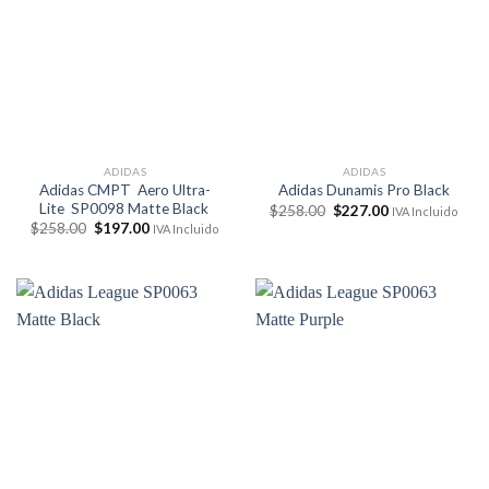
ADIDAS
ADIDAS
Adidas CMPT Aero Ultra-
Adidas Dunamis Pro Black
Lite SP0098 Matte Black
El
El
$
258.00
$
227.00
IVA Incluido
precio
precio
El
El
$
258.00
$
197.00
IVA Incluido
original
actual
precio
precio
era:
es:
original
actual
$258.00.
$227.00.
era:
es:
$258.00.
$197.00.