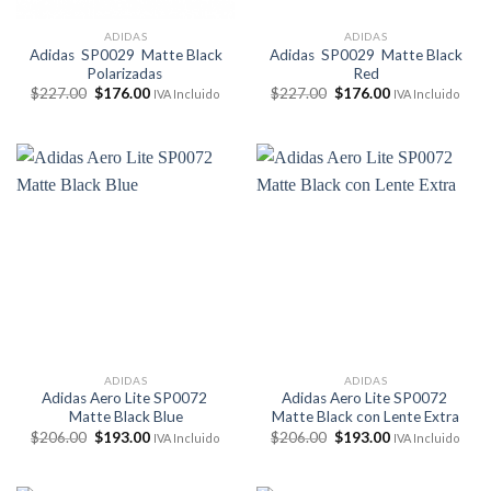
ADIDAS
ADIDAS
Adidas SP0029 Matte Black
Adidas SP0029 Matte Black
Polarizadas
Red
El
El
El
El
$
227.00
$
176.00
$
227.00
$
176.00
IVA Incluido
IVA Incluido
precio
precio
precio
precio
original
actual
original
actual
era:
es:
era:
es:
$227.00.
$176.00.
$227.00.
$176.00.
ADIDAS
ADIDAS
Adidas Aero Lite SP0072
Adidas Aero Lite SP0072
Matte Black Blue
Matte Black con Lente Extra
El
El
El
El
$
206.00
$
193.00
$
206.00
$
193.00
IVA Incluido
IVA Incluido
precio
precio
precio
precio
original
actual
original
actual
era:
es:
era:
es: