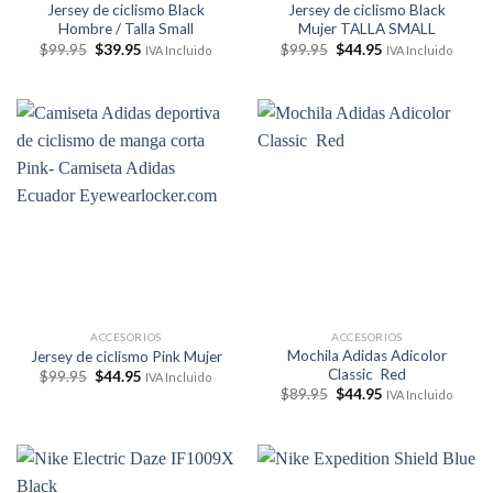
Jersey de ciclismo Black
Jersey de ciclismo Black
Hombre / Talla Small
Mujer TALLA SMALL
El
El
El
El
$
99.95
$
39.95
$
99.95
$
44.95
IVA Incluido
IVA Incluido
precio
precio
precio
precio
original
actual
original
actual
era:
es:
era:
es:
$99.95.
$39.95.
$99.95.
$44.95.
ACCESORIOS
ACCESORIOS
Mochila Adidas Adicolor
Jersey de ciclismo Pink Mujer
Classic Red
El
El
$
99.95
$
44.95
IVA Incluido
precio
precio
El
El
$
89.95
$
44.95
IVA Incluido
original
actual
precio
precio
era:
es:
original
actual
$99.95.
$44.95.
era:
es:
$89.95.
$44.95.