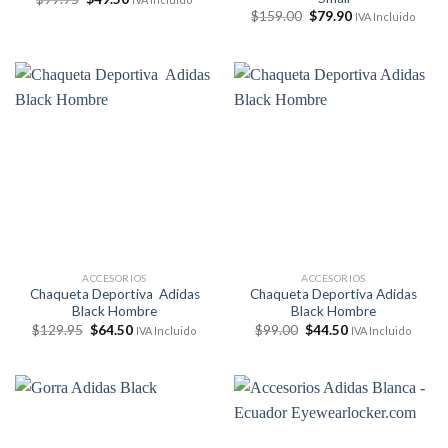
precio
precio
El
El
$
159.00
$
79.90
IVA Incluido
original
actual
precio
precio
era:
es:
original
actual
$99.95.
$49.50.
era:
es:
$159.00.
$79.90.
ACCESORIOS
ACCESORIOS
Chaqueta Deportiva Adidas
Chaqueta Deportiva Adidas
Black Hombre
Black Hombre
El
El
El
El
$
129.95
$
64.50
$
99.00
$
44.50
IVA Incluido
IVA Incluido
precio
precio
precio
precio
original
actual
original
actual
era:
es:
era:
es:
$129.95.
$64.50.
$99.00.
$44.50.