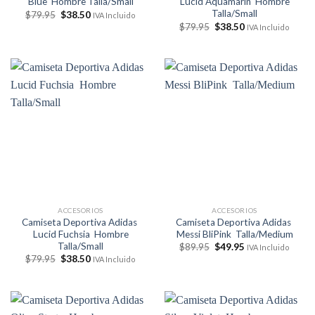
Blue Hombre Talla/Small
Lucid Aquamarin Hombre
Talla/Small
El
El
$
79.95
$
38.50
IVA Incluido
precio
precio
El
El
$
79.95
$
38.50
IVA Incluido
original
actual
precio
precio
era:
es:
original
actual
$79.95.
$38.50.
era:
es:
$79.95.
$38.50.
ACCESORIOS
ACCESORIOS
Camiseta Deportiva Adidas
Camiseta Deportiva Adidas
Lucid Fuchsia Hombre
Messi BliPink Talla/Medium
Talla/Small
El
El
$
89.95
$
49.95
IVA Incluido
precio
precio
El
El
$
79.95
$
38.50
IVA Incluido
original
actual
precio
precio
era:
es:
original
actual
$89.95.
$49.95.
era:
es:
$79.95.
$38.50.