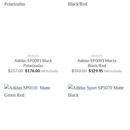
ADIDAS
ADIDAS
Adidas SP0091 Black
Adidas SP0091 Matte
Polarizadas
Black/Red
El
El
El
El
$
217.00
$
176.00
$
183.00
$
129.95
IVA Incluido
IVA Incluido
precio
precio
precio
precio
original
actual
original
actual
era:
es:
era:
es:
$217.00.
$176.00.
$183.00.
$129.95.