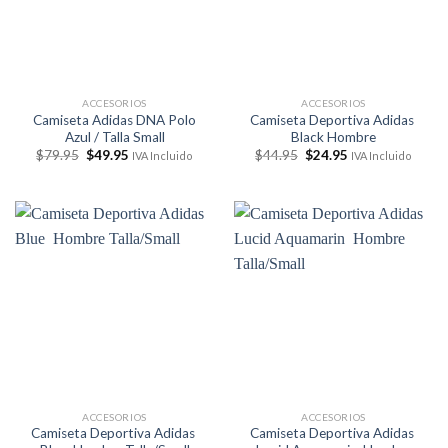
ACCESORIOS
ACCESORIOS
Camiseta Adidas DNA Polo
Camiseta Deportiva Adidas
Azul / Talla Small
Black Hombre
El
El
El
El
$
79.95
$
49.95
$
44.95
$
24.95
IVA Incluido
IVA Incluido
precio
precio
precio
precio
original
actual
original
actual
era:
es:
era:
es:
$79.95.
$49.95.
$44.95.
$24.95.
ACCESORIOS
ACCESORIOS
Camiseta Deportiva Adidas
Camiseta Deportiva Adidas