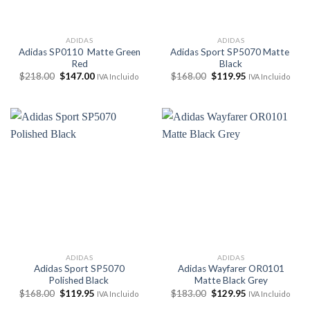
ADIDAS
ADIDAS
Adidas SP0110 Matte Green
Adidas Sport SP5070 Matte
Red
Black
El
El
El
El
$
218.00
$
147.00
$
168.00
$
119.95
IVA Incluido
IVA Incluido
precio
precio
precio
precio
original
actual
original
actual
era:
es:
era:
es:
$218.00.
$147.00.
$168.00.
$119.95.
ADIDAS
ADIDAS
Adidas Sport SP5070
Adidas Wayfarer OR0101
Polished Black
Matte Black Grey
El
El
El
El
$
168.00
$
119.95
$
183.00
$
129.95
IVA Incluido
IVA Incluido
precio
precio
precio
precio