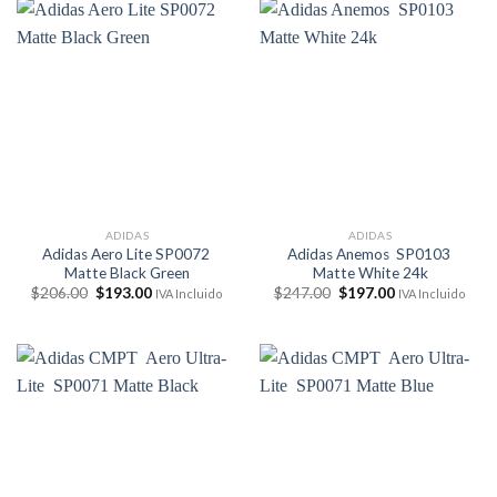
$206.00.
$193.00.
$206.00.
$193.00.
ADIDAS
ADIDAS
Adidas Aero Lite SP0072
Adidas Anemos SP0103
Matte Black Green
Matte White 24k
El
El
El
El
$
206.00
$
193.00
$
247.00
$
197.00
IVA Incluido
IVA Incluido
precio
precio
precio
precio
original
actual
original
actual
era:
es:
era:
es:
$206.00.
$193.00.
$247.00.
$197.00.