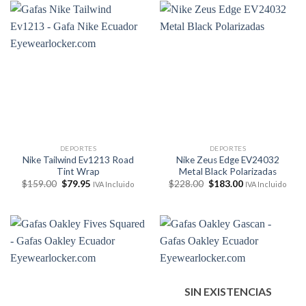
$159.00.
$119.95.
DEPORTES
DEPORTES
Nike Tailwind Ev1213 Road
Nike Zeus Edge EV24032
Tint Wrap
Metal Black Polarizadas
El
El
El
El
$
159.00
$
79.95
$
228.00
$
183.00
IVA Incluido
IVA Incluido
precio
precio
precio
precio
original
actual
original
actual
era:
es:
era:
es:
$159.00.
$79.95.
$228.00.
$183.00.
SIN EXISTENCIAS