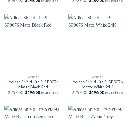
El
El
El
El
$
257.00
$
196.00
$
223.00
$
159.00
IVA Incluido
IVA Incluido
precio
precio
precio
precio
original
actual
original
actual
era:
es:
era:
es:
$257.00.
$196.00.
$223.00.
$159.00.
ADIDAS
ADIDAS
Adidas Shield Lite S SP0076
Adidas Shield Lite S SP0076
Matte Black Red
Matte White 24K
El
El
El
El
$
257.00
$
196.00
$
257.00
$
196.00
IVA Incluido
IVA Incluido
precio
precio
precio
precio
original
actual
original
actual
era:
es:
era:
es:
$257.00.
$196.00.
$257.00.
$196.00.