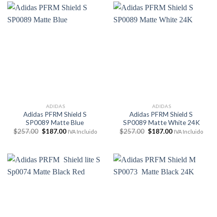
$257.00.
$196.00.
ADIDAS
ADIDAS
Adidas PFRM Shield S
Adidas PFRM Shield S
SP0089 Matte Blue
SP0089 Matte White 24K
El
El
El
El
$
257.00
$
187.00
$
257.00
$
187.00
IVA Incluido
IVA Incluido
precio
precio
precio
precio
original
actual
original
actual
era:
es:
era:
es:
$257.00.
$187.00.
$257.00.
$187.00.