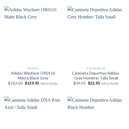
original
actual
original
actual
era:
es:
era:
es:
$168.00.
$119.95.
$183.00.
$129.95.
ADIDAS
ACCESORIOS
Adidas Wayfarer OR0116
Camiseta Deportiva Adidas
Matte Black Grey
Grey Hombre/ Talla Small
El
El
El
El
$
183.00
$
129.95
$
39.95
$
22.95
IVA Incluido
IVA Incluido
precio
precio
precio
precio
original
actual
original
actual
era:
es:
era:
es:
$183.00.
$129.95.
$39.95.
$22.95.