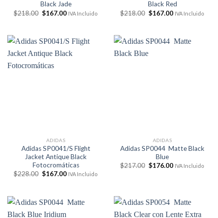
Black Jade
Black Red
El
El
El
El
$
218.00
$
167.00
$
218.00
$
167.00
IVA Incluido
IVA Incluido
precio
precio
precio
precio
original
actual
original
actual
era:
es:
era:
es:
$218.00.
$167.00.
$218.00.
$167.00.
ADIDAS
ADIDAS
Adidas SP0041/S Flight
Adidas SP0044 Matte Black
Jacket Antique Black
Blue
Fotocromáticas
El
El
$
217.00
$
176.00
IVA Incluido
precio
precio
El
El
$
228.00
$
167.00
IVA Incluido
original
actual
precio
precio
era:
es:
original
actual
$217.00.
$176.00.
era:
es:
$228.00.
$167.00.