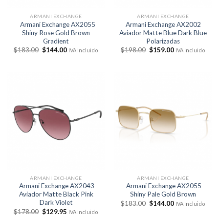
ARMANI EXCHANGE
ARMANI EXCHANGE
Armani Exchange AX2055
Armani Exchange AX2002
Shiny Rose Gold Brown
Aviador Matte Blue Dark Blue
Gradient
Polarizadas
El
El
El
El
$
183.00
$
144.00
$
198.00
$
159.00
IVA Incluido
IVA Incluido
precio
precio
precio
precio
original
actual
original
actual
era:
es:
era:
es:
$183.00.
$144.00.
$198.00.
$159.00.
ARMANI EXCHANGE
ARMANI EXCHANGE
Armani Exchange AX2043
Armani Exchange AX2055
Aviador Matte Black Pink
Shiny Pale Gold Brown
Dark Violet
El
El
$
183.00
$
144.00
IVA Incluido
precio
precio
El
El
$
178.00
$
129.95
IVA Incluido
original
actual
precio
precio