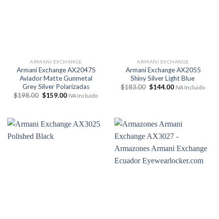
ARMANI EXCHANGE
ARMANI EXCHANGE
Armani Exchange AX2047S
Armani Exchange AX2055
Aviador Matte Gunmetal
Shiny Silver Light Blue
Grey Silver Polarizadas
El
El
$
183.00
$
144.00
IVA Incluido
precio
precio
El
El
$
198.00
$
159.00
IVA Incluido
original
actual
precio
precio
era:
es:
original
actual
$183.00.
$144.00.
era:
es:
$198.00.
$159.00.