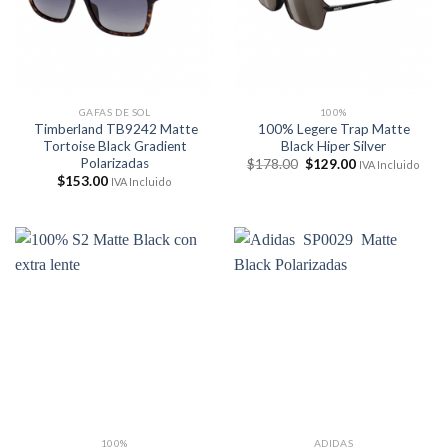
GAFAS DE SOL
100%
Timberland TB9242 Matte
100% Legere Trap Matte
Tortoise Black Gradient
Black Hiper Silver
Polarizadas
El
El
$
178.00
$
129.00
IVA Incluido
precio
precio
$
153.00
IVA Incluido
original
actual
era:
es:
$178.00.
$129.00.
100%
ADIDAS