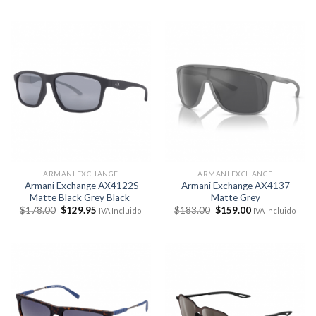
era:
es:
original
actual
$183.00.
$144.00.
era:
es:
$178.00.
$129.95.
ARMANI EXCHANGE
ARMANI EXCHANGE
Armani Exchange AX4122S
Armani Exchange AX4137
Matte Black Grey Black
Matte Grey
El
El
El
El
$
178.00
$
129.95
$
183.00
$
159.00
IVA Incluido
IVA Incluido
precio
precio
precio
precio
original
actual
original
actual
era:
es:
era:
es:
$178.00.
$129.95.
$183.00.
$159.00.