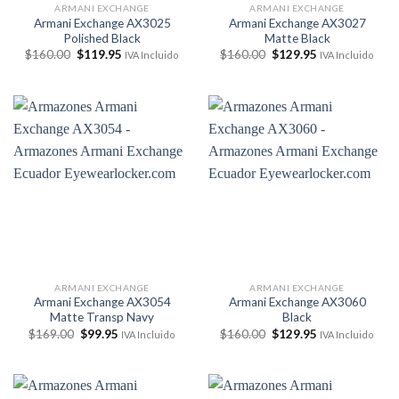
ARMANI EXCHANGE
ARMANI EXCHANGE
Armani Exchange AX3025
Armani Exchange AX3027
Polished Black
Matte Black
El
El
El
El
$
160.00
$
119.95
$
160.00
$
129.95
IVA Incluido
IVA Incluido
precio
precio
precio
precio
original
actual
original
actual
era:
es:
era:
es:
$160.00.
$119.95.
$160.00.
$129.95.
ARMANI EXCHANGE
ARMANI EXCHANGE
Armani Exchange AX3054
Armani Exchange AX3060
Matte Transp Navy
Black
El
El
El
El
$
169.00
$
99.95
$
160.00
$
129.95
IVA Incluido
IVA Incluido
precio
precio
precio
precio
original
actual
original
actual
era:
es:
era:
es:
$169.00.
$99.95.
$160.00.
$129.95.