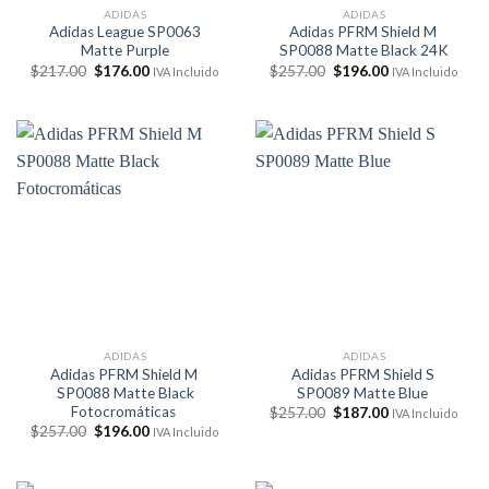
ADIDAS
ADIDAS
Adidas League SP0063
Adidas PFRM Shield M
Matte Purple
SP0088 Matte Black 24K
El
El
El
El
$
217.00
$
176.00
$
257.00
$
196.00
IVA Incluido
IVA Incluido
precio
precio
precio
precio
original
actual
original
actual
era:
es:
era:
es:
$217.00.
$176.00.
$257.00.
$196.00.
ADIDAS
ADIDAS
Adidas PFRM Shield M
Adidas PFRM Shield S
SP0088 Matte Black
SP0089 Matte Blue
Fotocromáticas
El
El
$
257.00
$
187.00
IVA Incluido
precio
precio
El
El
$
257.00
$
196.00
IVA Incluido
original
actual
precio
precio
era:
es:
original
actual
$257.00.
$187.00.
era:
es:
$257.00.
$196.00.