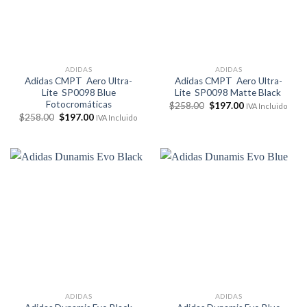
ADIDAS
ADIDAS
Adidas CMPT Aero Ultra-
Adidas CMPT Aero Ultra-
Lite SP0098 Blue
Lite SP0098 Matte Black
Fotocromáticas
El
El
$
258.00
$
197.00
IVA Incluido
precio
precio
El
El
$
258.00
$
197.00
IVA Incluido
original
actual
precio
precio
era:
es:
original
actual
$258.00.
$197.00.
era:
es:
$258.00.
$197.00.
ADIDAS
ADIDAS