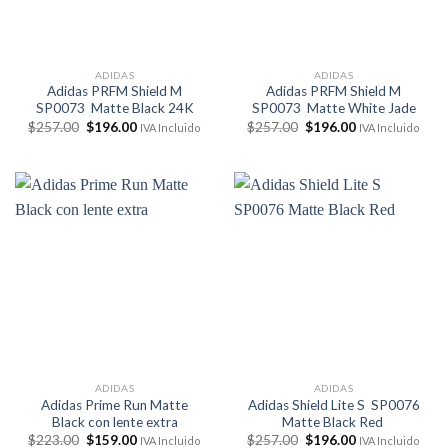
ADIDAS
ADIDAS
Adidas PRFM Shield M
Adidas PRFM Shield M
SP0073 Matte Black 24K
SP0073 Matte White Jade
El
El
El
El
$
257.00
$
196.00
$
257.00
$
196.00
IVA Incluido
IVA Incluido
precio
precio
precio
precio
original
actual
original
actual
era:
es:
era:
es:
$257.00.
$196.00.
$257.00.
$196.00.
ADIDAS
ADIDAS
Adidas Prime Run Matte
Adidas Shield Lite S SP0076
Black con lente extra
Matte Black Red
El
El
El
El
$
223.00
$
159.00
$
257.00
$
196.00
IVA Incluido
IVA Incluido