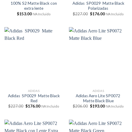
100% S2 Matte Black con
Adidas SP0029 Matte Black
extra lente
Polarizadas
El
El
$
153.00
$
227.00
$
176.00
IVA Incluido
IVA Incluido
precio
precio
original
actual
era:
es:
$227.00.
$176.00.
ADIDAS
ADIDAS
Adidas SP0029 Matte Black
Adidas Aero Lite SP0072
Red
Matte Black Blue
El
El
El
El
$
227.00
$
176.00
$
206.00
$
193.00
IVA Incluido
IVA Incluido
precio
precio
precio
precio
original
actual
original
actual
era:
es:
era:
es:
$227.00.
$176.00.
$206.00.
$193.00.