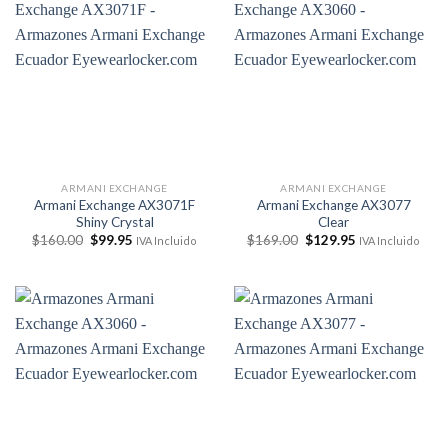
ARMANI EXCHANGE
ARMANI EXCHANGE
Armani Exchange AX3071F
Armani Exchange AX3077
Shiny Crystal
Clear
El
El
El
El
$
160.00
$
99.95
$
169.00
$
129.95
IVA Incluido
IVA Incluido
precio
precio
precio
precio
original
actual
original
actual
era:
es:
era:
es:
$160.00.
$99.95.
$169.00.
$129.95.