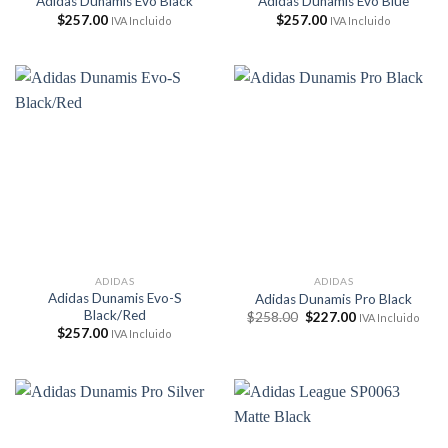
Adidas Dunamis Evo Black
Adidas Dunamis Evo Blue
$
257.00
$
257.00
IVA Incluido
IVA Incluido
ADIDAS
ADIDAS
Adidas Dunamis Evo-S
Adidas Dunamis Pro Black
Black/Red
El
El
$
258.00
$
227.00
IVA Incluido
precio
precio
$
257.00
IVA Incluido
original
actual
era:
es:
$258.00.
$227.00.