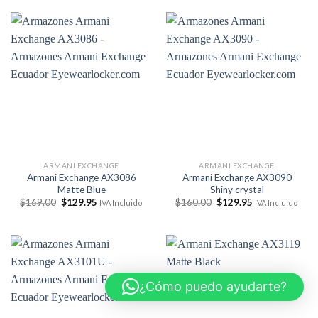
era:
es:
era:
es:
$169.00.
$129.95.
$169.00.
$129.95.
ARMANI EXCHANGE
ARMANI EXCHANGE
Armani Exchange AX3086
Armani Exchange AX3090
Matte Blue
Shiny crystal
El
El
El
El
$
169.00
$
129.95
$
160.00
$
129.95
IVA Incluido
IVA Incluido
precio
precio
precio
precio
original
actual
original
actual
era:
es:
era:
es:
$169.00.
$129.95.
$160.00.
$129.95.
¿Cómo puedo ayudarte?