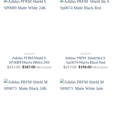
ADIDAS
ADIDAS
Adidas PFRM Shield S
Adidas PRFM Shield lite S
SP0089 Matte White 24K
Sp0074 Matte Black Red
El
El
El
El
$
257.00
$
187.00
$
257.00
$
196.00
IVA Incluido
IVA Incluido
precio
precio
precio
precio
original
actual
original
actual
era:
es:
era:
es:
$257.00.
$187.00.
$257.00.
$196.00.