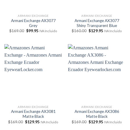
ARMANI EXCHANGE
ARMANI EXCHANGE
Armani Exchange AX3077
Armani Exchange AX3077
Grey
Shiny Transparent Blue
El
El
El
El
$
169.00
$
99.95
$
160.00
$
129.95
IVA Incluido
IVA Incluido
precio
precio
precio
precio
original
actual
original
actual
era:
es:
era:
es:
$169.00.
$99.95.
$160.00.
$129.95.
ARMANI EXCHANGE
ARMANI EXCHANGE
Armani Exchange AX3081
Armani Exchange AX3086
Matte Black
Matte Black
El
El
El
El
$
169.00
$
129.95
$
169.00
$
129.95
IVA Incluido
IVA Incluido
precio
precio
precio
precio
original
actual
original
actual