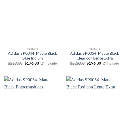
ADIDAS
ADIDAS
Adidas SP0044 Matte Black
Adidas SP0054 Matte Black
Blue Iridium
Clear con Lente Extra
El
El
El
El
$
217.00
$
176.00
$
228.00
$
196.00
IVA Incluido
IVA Incluido
precio
precio
precio
precio
original
actual
original
actual
era:
es:
era:
es:
$217.00.
$176.00.
$228.00.
$196.00.