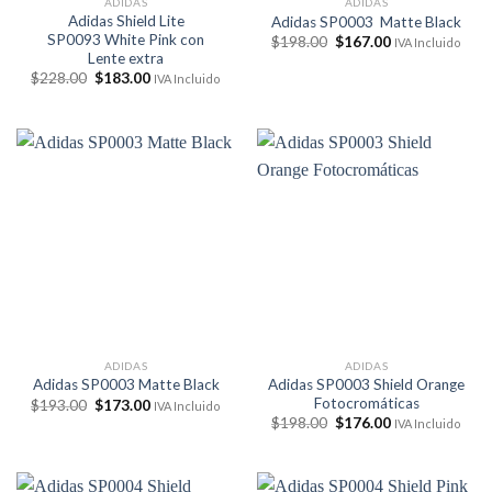
ADIDAS
ADIDAS
Adidas Shield Lite
Adidas SP0003 Matte Black
SP0093 White Pink con
El
El
$
198.00
$
167.00
IVA Incluido
precio
precio
Lente extra
original
actual
El
El
$
228.00
$
183.00
IVA Incluido
era:
es:
precio
precio
$198.00.
$167.00.
original
actual
era:
es:
$228.00.
$183.00.
ADIDAS
ADIDAS
Adidas SP0003 Shield Orange
Adidas SP0003 Matte Black
Fotocromáticas
El
El
$
193.00
$
173.00
IVA Incluido
precio
precio
El
El
$
198.00
$
176.00
IVA Incluido
original
actual
precio
precio
era:
es:
original
actual
$193.00.
$173.00.
era:
es:
$198.00.
$176.00.