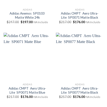
ADIDAS
ADIDAS
Adidas Anemos SP0103
Adidas CMPT Aero Ultra-
Matte White 24k
Lite SP0071 Matte Black
El
El
El
El
$
247.00
$
197.00
$
217.00
$
176.00
IVA Incluido
IVA Incluido
precio
precio
precio
precio
original
actual
original
actual
era:
es:
era:
es:
$247.00.
$197.00.
$217.00.
$176.00.
ADIDAS
ADIDAS
Adidas CMPT Aero Ultra-
Adidas CMPT Aero Ultra-
Lite SP0071 Matte Blue
Lite SP0077 Matte Black
El
El
El
El
$
217.00
$
176.00
$
257.00
$
176.00
IVA Incluido
IVA Incluido
precio
precio
precio
precio
original
actual
original
actual
era:
es:
era:
es: