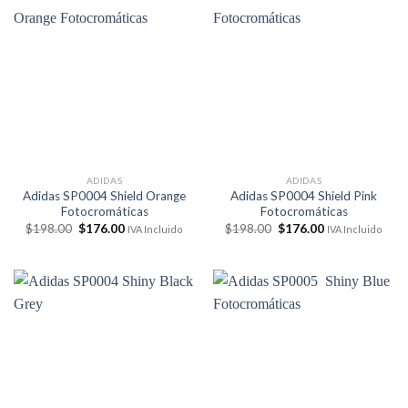
ADIDAS
ADIDAS
Adidas SP0004 Shield Orange
Adidas SP0004 Shield Pink
Fotocromáticas
Fotocromáticas
El
El
El
El
$
198.00
$
176.00
$
198.00
$
176.00
IVA Incluido
IVA Incluido
precio
precio
precio
precio
original
actual
original
actual
era:
es:
era:
es:
$198.00.
$176.00.
$198.00.
$176.00.