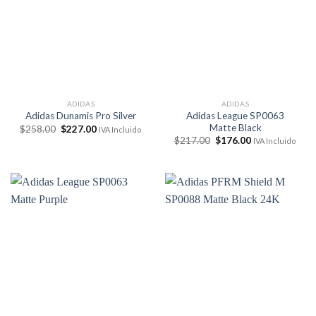
ADIDAS
ADIDAS
Adidas League SP0063
Adidas Dunamis Pro Silver
Matte Black
El
El
$
258.00
$
227.00
IVA Incluido
precio
precio
El
El
$
217.00
$
176.00
IVA Incluido
original
actual
precio
precio
era:
es:
original
actual
$258.00.
$227.00.
era:
es:
$217.00.
$176.00.