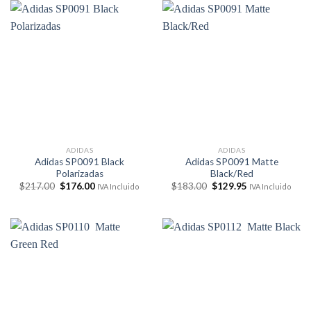
$212.00.
$183.00.
$212.00.
$173.00.
ADIDAS
ADIDAS
Adidas SP0091 Black
Adidas SP0091 Matte
Polarizadas
Black/Red
El
El
El
El
$
217.00
$
176.00
$
183.00
$
129.95
IVA Incluido
IVA Incluido
precio
precio
precio
precio
original
actual
original
actual
era:
es:
era:
es:
$217.00.
$176.00.
$183.00.
$129.95.