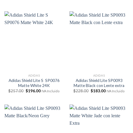
precio
precio
precio
precio
original
actual
original
actual
era:
es:
era:
es:
$223.00.
$159.00.
$257.00.
$196.00.
ADIDAS
ADIDAS
Adidas Shield Lite S SP0076
Adidas Shield Lite SP0093
Matte White 24K
Matte Black con Lente extra
El
El
El
El
$
257.00
$
196.00
$
228.00
$
183.00
IVA Incluido
IVA Incluido
precio
precio
precio
precio
original
actual
original
actual
era:
es:
era:
es:
$257.00.
$196.00.
$228.00.
$183.00.