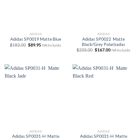
ADIDAS
ADIDAS
Adidas SP0022 Matte
Adidas SP0019 Matte Blue
Black/Grey Polarizadas
El
El
$
183.00
$
89.95
IVA Incluido
precio
precio
El
El
$
203.00
$
167.00
IVA Incluido
original
actual
precio
precio
era:
es:
original
actual
$183.00.
$89.95.
era:
es:
$203.00.
$167.00.
ADIDAS
ADIDAS
Adidas SP0031-H Matte
Adidas SP0031-H Matte