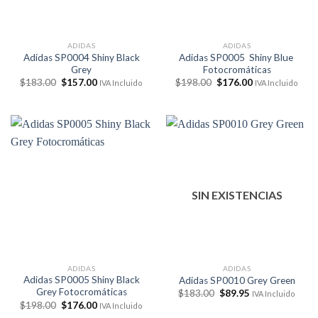
ADIDAS
ADIDAS
Adidas SP0004 Shiny Black
Adidas SP0005 Shiny Blue
Grey
Fotocromáticas
El
El
El
El
$
183.00
$
157.00
$
198.00
$
176.00
IVA Incluido
IVA Incluido
precio
precio
precio
precio
original
actual
original
actual
era:
es:
era:
es:
$183.00.
$157.00.
$198.00.
$176.00.
SIN EXISTENCIAS
ADIDAS
ADIDAS
Adidas SP0005 Shiny Black
Adidas SP0010 Grey Green
Grey Fotocromáticas
El
El
$
183.00
$
89.95
IVA Incluido
precio
precio
El
El
$
198.00
$
176.00
IVA Incluido
original
actual
precio
precio