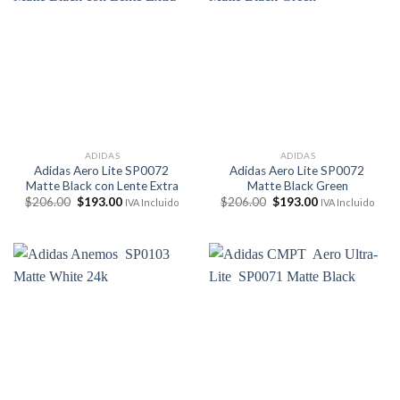
ADIDAS
ADIDAS
Adidas Aero Lite SP0072
Adidas Aero Lite SP0072
Matte Black con Lente Extra
Matte Black Green
El
El
El
El
$
206.00
$
193.00
$
206.00
$
193.00
IVA Incluido
IVA Incluido
precio
precio
precio
precio
original
actual
original
actual
era:
es:
era:
es:
$206.00.
$193.00.
$206.00.
$193.00.