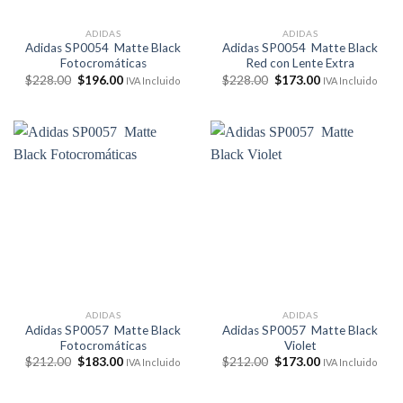
ADIDAS
ADIDAS
Adidas SP0054 Matte Black
Adidas SP0054 Matte Black
Fotocromáticas
Red con Lente Extra
El
El
El
El
$
228.00
$
196.00
$
228.00
$
173.00
IVA Incluido
IVA Incluido
precio
precio
precio
precio
original
actual
original
actual
era:
es:
era:
es:
$228.00.
$196.00.
$228.00.
$173.00.
ADIDAS
ADIDAS
Adidas SP0057 Matte Black
Adidas SP0057 Matte Black
Fotocromáticas
Violet
El
El
El
El
$
212.00
$
183.00
$
212.00
$
173.00
IVA Incluido
IVA Incluido
precio
precio
precio
precio
original
actual
original
actual
era:
es:
era:
es: