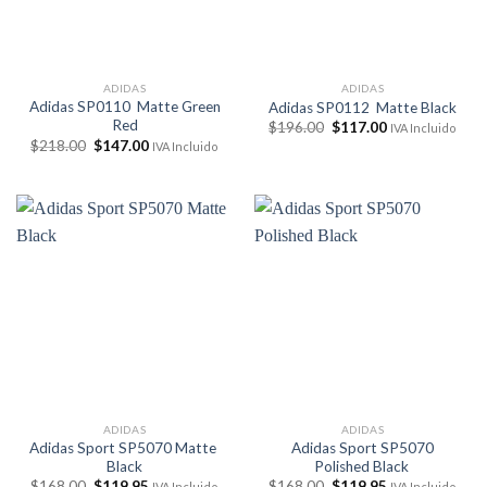
ADIDAS
ADIDAS
Adidas SP0110 Matte Green
Adidas SP0112 Matte Black
Red
El
El
$
196.00
$
117.00
IVA Incluido
precio
precio
El
El
$
218.00
$
147.00
IVA Incluido
original
actual
precio
precio
era:
es:
original
actual
$196.00.
$117.00.
era:
es:
$218.00.
$147.00.
ADIDAS
ADIDAS
Adidas Sport SP5070 Matte
Adidas Sport SP5070
Black
Polished Black
El
El
El
El
$
168.00
$
119.95
$
168.00
$
119.95
IVA Incluido
IVA Incluido