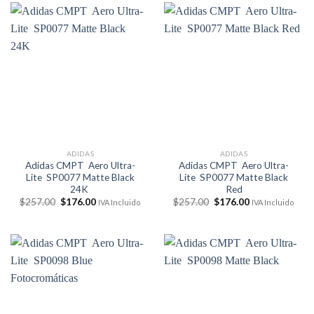
$217.00.
$176.00.
$257.00.
$176.00.
ADIDAS
ADIDAS
Adidas CMPT Aero Ultra-
Adidas CMPT Aero Ultra-
Lite SP0077 Matte Black
Lite SP0077 Matte Black
24K
Red
El
El
El
El
$
257.00
$
176.00
$
257.00
$
176.00
IVA Incluido
IVA Incluido
precio
precio
precio
precio
original
actual
original
actual
era:
es:
era:
es:
$257.00.
$176.00.
$257.00.
$176.00.