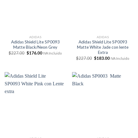
ADIDAS
ADIDAS
Adidas Shield Lite SP0093
Adidas Shield Lite SP0093
Matte Black/Neon Grey
Matte White Jade con lente
Extra
El
El
$
227.00
$
176.00
IVA Incluido
precio
precio
El
El
$
227.00
$
183.00
IVA Incluido
original
actual
precio
precio
era:
es:
original
actual
$227.00.
$176.00.
era:
es:
$227.00.
$183.00.