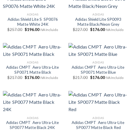
ADIDAS
ADIDAS
Adidas Shield Lite S SP0076
Adidas Shield Lite SP0093
Matte White 24K
Matte Black/Neon Grey
El
El
El
El
$
257.00
$
196.00
$
227.00
$
176.00
IVA Incluido
IVA Incluido
precio
precio
precio
precio
original
actual
original
actual
era:
es:
era:
es:
$257.00.
$196.00.
$227.00.
$176.00.
ADIDAS
ADIDAS
Adidas CMPT Aero Ultra-Lite
Adidas CMPT Aero Ultra-Lite
SP0071 Matte Black
SP0071 Matte Blue
El
El
El
El
$
217.00
$
176.00
$
217.00
$
176.00
IVA Incluido
IVA Incluido
precio
precio
precio
precio
original
actual
original
actual
era:
es:
era:
es:
$217.00.
$176.00.
$217.00.
$176.00.
ADIDAS
ADIDAS
Adidas CMPT Aero Ultra-Lite
Adidas CMPT Aero Ultra-Lite
SP0077 Matte Black 24K
SP0077 Matte Black Red