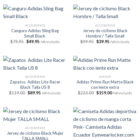
era:
es:
era:
es:
$183.00.
$129.95.
$183.00.
$157.00.
ACCESORIOS
ACCESORIOS
Canguro Adidas Sling Bag
Jersey de ciclismo Black
Small Black
Hombre / Talla Small
El
El
El
El
$
79.95
$
49.95
$
99.95
$
39.95
IVA Incluido
IVA Incluido
precio
precio
precio
precio
original
actual
original
actual
era:
es:
era:
es:
$79.95.
$49.95.
$99.95.
$39.95.
ACCESORIOS
ADIDAS
Zapatos Adidas Lite Racer
Adidas Prime Run Matte Black
Black Talla US 8
con lente extra
El
El
El
El
$
119.00
$
89.95
$
223.00
$
159.00
IVA Incluido
IVA Incluido
precio
precio
precio
precio
original
actual
original
actual
era:
es:
era:
es:
$119.00.
$89.95.
$223.00.
$159.00.
ACCESORIOS
Jersey de ciclismo Black Mujer
TALLA SMALL