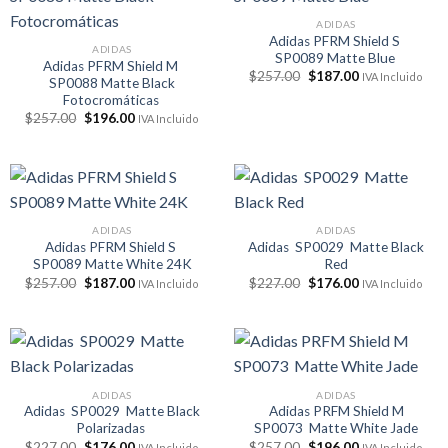
ADIDAS
Adidas PFRM Shield S
ADIDAS
SP0089 Matte Blue
Adidas PFRM Shield M
El
El
$
257.00
$
187.00
IVA Incluido
SP0088 Matte Black
precio
precio
Fotocromáticas
original
actual
era:
es:
El
El
$
257.00
$
196.00
IVA Incluido
$257.00.
$187.00.
precio
precio
original
actual
era:
es:
$257.00.
$196.00.
ADIDAS
ADIDAS
Adidas PFRM Shield S
Adidas SP0029 Matte Black
SP0089 Matte White 24K
Red
El
El
El
El
$
257.00
$
187.00
$
227.00
$
176.00
IVA Incluido
IVA Incluido
precio
precio
precio
precio
original
actual
original
actual
era:
es:
era:
es:
$257.00.
$187.00.
$227.00.
$176.00.
ADIDAS
ADIDAS
Adidas SP0029 Matte Black
Adidas PRFM Shield M
Polarizadas
SP0073 Matte White Jade
El
El
El
El
$
227.00
$
176.00
$
257.00
$
196.00
IVA Incluido
IVA Incluido