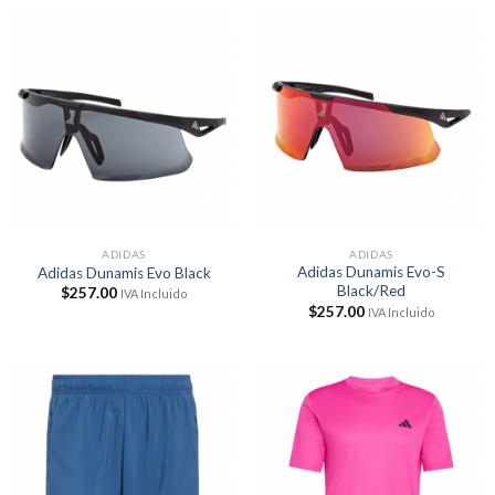
era:
es:
$258.00.
$227.00.
ADIDAS
ADIDAS
Adidas Dunamis Evo-S
Adidas Dunamis Evo Black
Black/Red
$
257.00
IVA Incluido
$
257.00
IVA Incluido