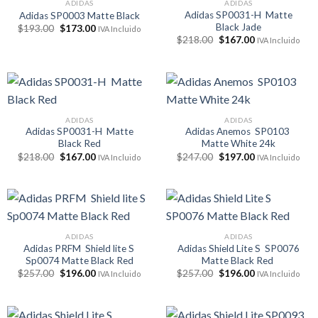
ADIDAS
ADIDAS
Adidas SP0031-H Matte
Adidas SP0003 Matte Black
Black Jade
El
El
$
193.00
$
173.00
IVA Incluido
precio
precio
El
El
$
218.00
$
167.00
IVA Incluido
original
actual
precio
precio
era:
es:
original
actual
$193.00.
$173.00.
era:
es:
$218.00.
$167.00.
ADIDAS
ADIDAS
Adidas SP0031-H Matte
Adidas Anemos SP0103
Black Red
Matte White 24k
El
El
El
El
$
218.00
$
167.00
$
247.00
$
197.00
IVA Incluido
IVA Incluido
precio
precio
precio
precio
original
actual
original
actual
era:
es:
era:
es:
$218.00.
$167.00.
$247.00.
$197.00.
ADIDAS
ADIDAS
Adidas PRFM Shield lite S
Adidas Shield Lite S SP0076
Sp0074 Matte Black Red
Matte Black Red
El
El
El
El
$
257.00
$
196.00
$
257.00
$
196.00
IVA Incluido
IVA Incluido
precio
precio
precio
precio
original
actual
original
actual
era:
es:
era:
es:
$257.00.
$196.00.
$257.00.
$196.00.