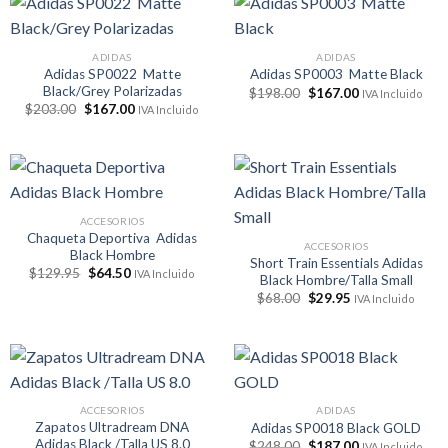
ADIDAS
ADIDAS
Adidas SP0022 Matte
Adidas SP0003 Matte Black
Black/Grey Polarizadas
El
El
$
198.00
$
167.00
IVA Incluido
precio
precio
El
El
$
203.00
$
167.00
IVA Incluido
original
actual
precio
precio
era:
es:
original
actual
$198.00.
$167.00.
era:
es:
$203.00.
$167.00.
ACCESORIOS
Chaqueta Deportiva Adidas
ACCESORIOS
Black Hombre
Short Train Essentials Adidas
El
El
$
129.95
$
64.50
IVA Incluido
Black Hombre/Talla Small
precio
precio
El
El
original
actual
$
68.00
$
29.95
IVA Incluido
precio
precio
era:
es:
original
actual
$129.95.
$64.50.
era:
es:
$68.00.
$29.95.
ACCESORIOS
ADIDAS
Zapatos Ultradream DNA
Adidas SP0018 Black GOLD
Adidas Black /Talla US 8.0
El
El
$
248.00
$
187.00
IVA Incluido