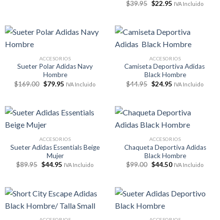
El
El
original
actual
$
39.95
$
22.95
IVA Incluido
precio
precio
era:
es:
original
actual
$49.50.
$22.50.
era:
es:
$39.95.
$22.95.
ACCESORIOS
ACCESORIOS
Sueter Polar Adidas Navy
Camiseta Deportiva Adidas
Hombre
Black Hombre
El
El
El
El
$
169.00
$
79.95
$
44.95
$
24.95
IVA Incluido
IVA Incluido
precio
precio
precio
precio
original
actual
original
actual
era:
es:
era:
es:
$169.00.
$79.95.
$44.95.
$24.95.
ACCESORIOS
ACCESORIOS
Sueter Adidas Essentials Beige
Chaqueta Deportiva Adidas
Mujer
Black Hombre
El
El
El
El
$
89.95
$
44.95
$
99.00
$
44.50
IVA Incluido
IVA Incluido
precio
precio
precio
precio
original
actual
original
actual
era:
es:
era:
es:
$89.95.
$44.95.
$99.00.
$44.50.
ACCESORIOS
ACCESORIOS