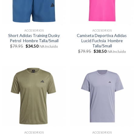
ACCESORIOS
ACCESORIOS
Short Adidas Training Dusky
Camiseta Deportiva Adidas
Petrol Hombre Talla/Small
Lucid Fuchsia Hombre
Talla/Small
El
El
$
79.95
$
34.50
IVA Incluido
precio
precio
El
El
$
79.95
$
38.50
IVA Incluido
original
actual
precio
precio
era:
es:
original
actual
$79.95.
$34.50.
era:
es:
$79.95.
$38.50.
ACCESORIOS
ACCESORIOS