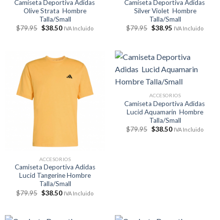
Camiseta Deportiva Adidas
Camiseta Deportiva Adidas
Olive Strata Hombre
Silver Violet Hombre
Talla/Small
Talla/Small
El
El
El
El
$
79.95
$
38.50
$
79.95
$
38.95
IVA Incluido
IVA Incluido
precio
precio
precio
precio
original
actual
original
actual
era:
es:
era:
es:
$79.95.
$38.50.
$79.95.
$38.95.
ACCESORIOS
Camiseta Deportiva Adidas
Lucid Aquamarin Hombre
Talla/Small
El
El
$
79.95
$
38.50
IVA Incluido
precio
precio
original
actual
era:
es:
$79.95.
$38.50.
ACCESORIOS
Camiseta Deportiva Adidas
Lucid Tangerine Hombre
Talla/Small
El
El
$
79.95
$
38.50
IVA Incluido
precio
precio
original
actual
era:
es:
$79.95.
$38.50.