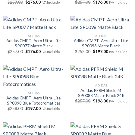
El
El
El
El
$
257.00
$
176.00
$
257.00
$
176.00
IVA Incluido
IVA Incluido
precio
precio
precio
precio
original
actual
original
actual
era:
es:
era:
es:
$257.00.
$176.00.
$257.00.
$176.00.
ADIDAS
ADIDAS
Adidas CMPT Aero Ultra-Lite
Adidas CMPT Aero Ultra-Lite
SP0077 Matte Black
SP0098 Matte Black
El
El
El
El
$
257.00
$
176.00
$
258.00
$
197.00
IVA Incluido
IVA Incluido
precio
precio
precio
precio
original
actual
original
actual
era:
es:
era:
es:
$257.00.
$176.00.
$258.00.
$197.00.
ADIDAS
Adidas PFRM Shield M
ADIDAS
SP0088 Matte Black 24K
Adidas CMPT Aero Ultra-Lite
El
El
$
257.00
$
196.00
IVA Incluido
SP0098 Blue Fotocromáticas
precio
precio
El
El
$
258.00
$
197.00
original
actual
IVA Incluido
precio
precio
era:
es:
original
actual
$257.00.
$196.00.
era:
es:
$258.00.
$197.00.