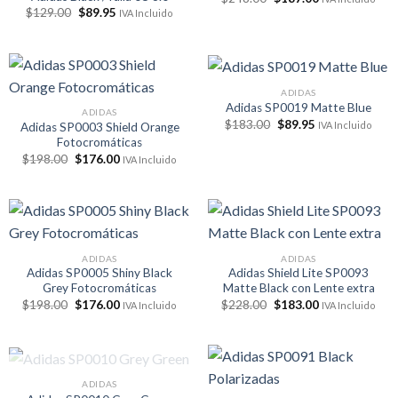
precio
precio
El
El
$
129.00
$
89.95
IVA Incluido
original
actual
precio
precio
era:
es:
original
actual
$248.00.
$187.00.
era:
es:
$129.00.
$89.95.
ADIDAS
Adidas SP0019 Matte Blue
ADIDAS
El
El
$
183.00
$
89.95
IVA Incluido
Adidas SP0003 Shield Orange
precio
precio
Fotocromáticas
original
actual
El
El
era:
es:
$
198.00
$
176.00
IVA Incluido
precio
precio
$183.00.
$89.95.
original
actual
era:
es:
$198.00.
$176.00.
ADIDAS
ADIDAS
Adidas SP0005 Shiny Black
Adidas Shield Lite SP0093
Grey Fotocromáticas
Matte Black con Lente extra
El
El
El
El
$
198.00
$
176.00
$
228.00
$
183.00
IVA Incluido
IVA Incluido
precio
precio
precio
precio
original
actual
original
actual
era:
es:
era:
es:
$198.00.
$176.00.
$228.00.
$183.00.
SIN EXISTENCIAS
ADIDAS