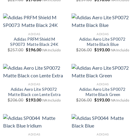
precio
precio
precio
precio
original
actual
original
actual
era:
es:
era:
es:
$227.00.
$176.00.
$257.00.
$196.00.
ADIDAS
ADIDAS
Adidas PRFM Shield M
Adidas Aero Lite SP0072
SP0073 Matte Black 24K
Matte Black Blue
El
El
El
El
$
257.00
$
196.00
$
206.00
$
193.00
IVA Incluido
IVA Incluido
precio
precio
precio
precio
original
actual
original
actual
era:
es:
era:
es:
$257.00.
$196.00.
$206.00.
$193.00.
ADIDAS
ADIDAS
Adidas Aero Lite SP0072
Adidas Aero Lite SP0072
Matte Black con Lente Extra
Matte Black Green
El
El
El
El
$
206.00
$
193.00
$
206.00
$
193.00
IVA Incluido
IVA Incluido
precio
precio
precio
precio
original
actual
original
actual
era:
es:
era:
es:
$206.00.
$193.00.
$206.00.
$193.00.
ADIDAS
ADIDAS