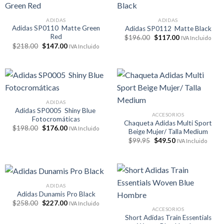
ADIDAS
ADIDAS
Adidas SP0110 Matte Green
Adidas SP0112 Matte Black
Red
El
El
$
196.00
$
117.00
IVA Incluido
precio
precio
El
El
$
218.00
$
147.00
IVA Incluido
original
actual
precio
precio
era:
es:
original
actual
$196.00.
$117.00.
era:
es:
$218.00.
$147.00.
ADIDAS
Adidas SP0005 Shiny Blue
ACCESORIOS
Fotocromáticas
Chaqueta Adidas Multi Sport
El
El
$
198.00
$
176.00
IVA Incluido
Beige Mujer/ Talla Medium
precio
precio
El
El
original
actual
$
99.95
$
49.50
IVA Incluido
precio
precio
era:
es:
original
actual
$198.00.
$176.00.
era:
es:
$99.95.
$49.50.
ADIDAS
Adidas Dunamis Pro Black
El
El
$
258.00
$
227.00
IVA Incluido
precio
precio
ACCESORIOS
original
actual
Short Adidas Train Essentials
era:
es: