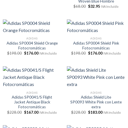
Woven Blue Hombre
$258.00.
$227.00.
El
El
$
68.00
$
32.95
IVA Incluido
precio
precio
original
actual
era:
es:
$68.00.
$32.95.
ADIDAS
ADIDAS
Adidas SP0004 Shield Orange
Adidas SP0004 Shield Pink
Fotocromáticas
Fotocromáticas
El
El
El
El
$
198.00
$
176.00
$
198.00
$
176.00
IVA Incluido
IVA Incluido
precio
precio
precio
precio
original
actual
original
actual
era:
es:
era:
es:
$198.00.
$176.00.
$198.00.
$176.00.
ADIDAS
ADIDAS
Adidas SP0041/S Flight
Adidas Shield Lite
Jacket Antique Black
SP0093 White Pink con Lente
Fotocromáticas
extra
El
El
El
El
$
228.00
$
167.00
$
228.00
$
183.00
IVA Incluido
IVA Incluido
precio
precio
precio
precio
original
actual
original
actual
era:
es:
era:
es:
$228.00.
$167.00.
$228.00.
$183.00.