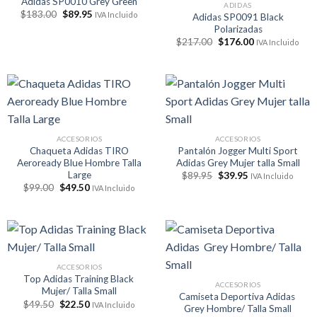
Adidas SP0010 Grey Green
ADIDAS
El
El
$
183.00
$
89.95
IVA Incluido
Adidas SP0091 Black
precio
precio
Polarizadas
original
actual
El
El
era:
es:
$
217.00
$
176.00
IVA Incluido
precio
precio
$183.00.
$89.95.
original
actual
era:
es:
$217.00.
$176.00.
ACCESORIOS
ACCESORIOS
Chaqueta Adidas TIRO
Pantalón Jogger Multi Sport
Aeroready Blue Hombre Talla
Adidas Grey Mujer talla Small
Large
El
El
$
89.95
$
39.95
IVA Incluido
precio
precio
El
El
$
99.00
$
49.50
IVA Incluido
original
actual
precio
precio
era:
es:
original
actual
$89.95.
$39.95.
era:
es:
$99.00.
$49.50.
ACCESORIOS
Top Adidas Training Black
ACCESORIOS
Mujer/ Talla Small
Camiseta Deportiva Adidas
El
El
$
49.50
$
22.50
IVA Incluido
Grey Hombre/ Talla Small
precio
precio