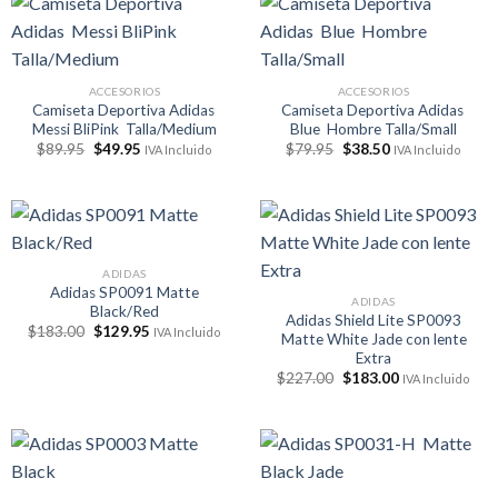
ACCESORIOS
ACCESORIOS
Camiseta Deportiva Adidas
Camiseta Deportiva Adidas
Messi BliPink Talla/Medium
Blue Hombre Talla/Small
El
El
El
El
$
89.95
$
49.95
$
79.95
$
38.50
IVA Incluido
IVA Incluido
precio
precio
precio
precio
original
actual
original
actual
era:
es:
era:
es:
$89.95.
$49.95.
$79.95.
$38.50.
ADIDAS
Adidas SP0091 Matte
ADIDAS
Black/Red
Adidas Shield Lite SP0093
El
El
$
183.00
$
129.95
IVA Incluido
Matte White Jade con lente
precio
precio
Extra
original
actual
era:
es:
El
El
$
227.00
$
183.00
IVA Incluido
$183.00.
$129.95.
precio
precio
original
actual
era:
es:
$227.00.
$183.00.