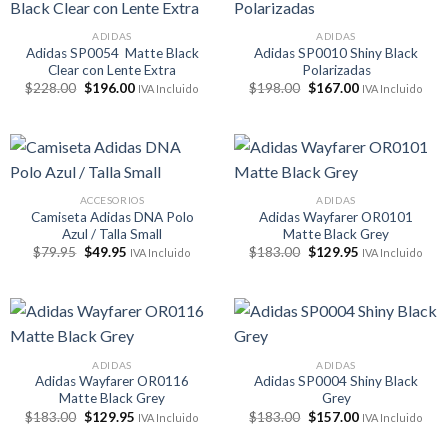
ADIDAS
ADIDAS
Adidas SP0054 Matte Black
Adidas SP0010 Shiny Black
Clear con Lente Extra
Polarizadas
El
El
El
El
$
228.00
$
196.00
$
198.00
$
167.00
IVA Incluido
IVA Incluido
precio
precio
precio
precio
original
actual
original
actual
era:
es:
era:
es:
$228.00.
$196.00.
$198.00.
$167.00.
ACCESORIOS
ADIDAS
Camiseta Adidas DNA Polo
Adidas Wayfarer OR0101
Azul / Talla Small
Matte Black Grey
El
El
El
El
$
79.95
$
49.95
$
183.00
$
129.95
IVA Incluido
IVA Incluido
precio
precio
precio
precio
original
actual
original
actual
era:
es:
era:
es:
$79.95.
$49.95.
$183.00.
$129.95.
ADIDAS
ADIDAS
Adidas Wayfarer OR0116
Adidas SP0004 Shiny Black
Matte Black Grey
Grey
El
El
El
El
$
183.00
$
129.95
$
183.00
$
157.00
IVA Incluido
IVA Incluido
precio
precio
precio
precio
original
actual
original
actual