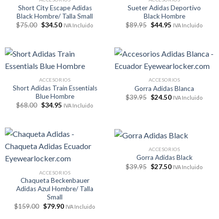
Short City Escape Adidas
Sueter Adidas Deportivo
Black Hombre/ Talla Small
Black Hombre
El
El
El
El
$
75.00
$
34.50
$
89.95
$
44.95
IVA Incluido
IVA Incluido
precio
precio
precio
precio
original
actual
original
actual
era:
es:
era:
es:
$75.00.
$34.50.
$89.95.
$44.95.
ACCESORIOS
ACCESORIOS
Short Adidas Train Essentials
Gorra Adidas Blanca
Blue Hombre
El
El
$
39.95
$
24.50
IVA Incluido
precio
precio
El
El
$
68.00
$
34.95
IVA Incluido
original
actual
precio
precio
era:
es:
original
actual
$39.95.
$24.50.
era:
es:
$68.00.
$34.95.
ACCESORIOS
Gorra Adidas Black
El
El
$
39.95
$
27.50
IVA Incluido
precio
precio
ACCESORIOS
original
actual
Chaqueta Beckenbauer
era:
es:
Adidas Azul Hombre/ Talla
$39.95.
$27.50.
Small
El
El
$
159.00
$
79.90
IVA Incluido
precio
precio
original
actual