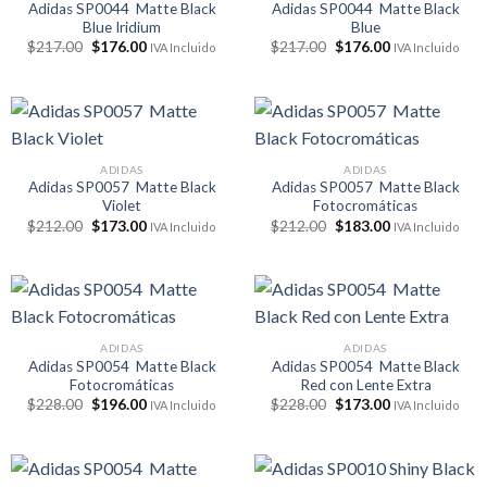
Adidas SP0044 Matte Black
Adidas SP0044 Matte Black
Blue Iridium
Blue
El
El
El
El
$
217.00
$
176.00
$
217.00
$
176.00
IVA Incluido
IVA Incluido
precio
precio
precio
precio
original
actual
original
actual
era:
es:
era:
es:
$217.00.
$176.00.
$217.00.
$176.00.
ADIDAS
ADIDAS
Adidas SP0057 Matte Black
Adidas SP0057 Matte Black
Violet
Fotocromáticas
El
El
El
El
$
212.00
$
173.00
$
212.00
$
183.00
IVA Incluido
IVA Incluido
precio
precio
precio
precio
original
actual
original
actual
era:
es:
era:
es:
$212.00.
$173.00.
$212.00.
$183.00.
ADIDAS
ADIDAS
Adidas SP0054 Matte Black
Adidas SP0054 Matte Black
Fotocromáticas
Red con Lente Extra
El
El
El
El
$
228.00
$
196.00
$
228.00
$
173.00
IVA Incluido
IVA Incluido
precio
precio
precio
precio
original
actual
original
actual
era:
es:
era:
es:
$228.00.
$196.00.
$228.00.
$173.00.