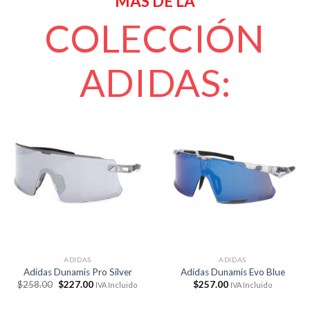
MÁS DE LA
COLECCIÓN
ADIDAS:
ADIDAS
ADIDAS
Adidas Dunamis Pro Silver
Adidas Dunamis Evo Blue
El
El
$
258.00
$
227.00
$
257.00
IVA Incluido
IVA Incluido
precio
precio
original
actual