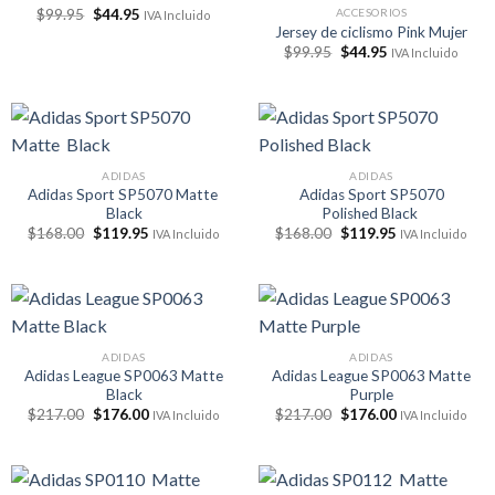
El
El
ACCESORIOS
$
99.95
$
44.95
IVA Incluido
precio
precio
Jersey de ciclismo Pink Mujer
original
actual
El
El
$
99.95
$
44.95
IVA Incluido
era:
es:
precio
precio
$99.95.
$44.95.
original
actual
era:
es:
$99.95.
$44.95.
ADIDAS
ADIDAS
Adidas Sport SP5070 Matte
Adidas Sport SP5070
Black
Polished Black
El
El
El
El
$
168.00
$
119.95
$
168.00
$
119.95
IVA Incluido
IVA Incluido
precio
precio
precio
precio
original
actual
original
actual
era:
es:
era:
es:
$168.00.
$119.95.
$168.00.
$119.95.
ADIDAS
ADIDAS
Adidas League SP0063 Matte
Adidas League SP0063 Matte
Black
Purple
El
El
El
El
$
217.00
$
176.00
$
217.00
$
176.00
IVA Incluido
IVA Incluido
precio
precio
precio
precio
original
actual
original
actual
era:
es:
era:
es:
$217.00.
$176.00.
$217.00.
$176.00.