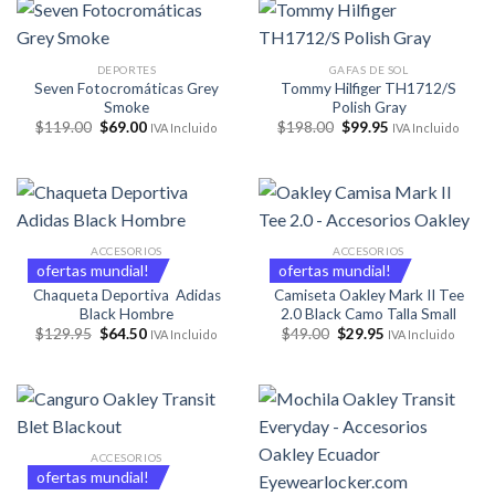
$178.00.
$89.95.
DEPORTES
GAFAS DE SOL
Seven Fotocromáticas Grey
Tommy Hilfiger TH1712/S
Smoke
Polish Gray
El
El
El
El
$
119.00
$
69.00
$
198.00
$
99.95
IVA Incluido
IVA Incluido
precio
precio
precio
precio
original
actual
original
actual
era:
es:
era:
es:
$119.00.
$69.00.
$198.00.
$99.95.
ACCESORIOS
ACCESORIOS
ofertas mundial!
ofertas mundial!
Chaqueta Deportiva Adidas
Camiseta Oakley Mark II Tee
Black Hombre
2.0 Black Camo Talla Small
El
El
El
El
$
129.95
$
64.50
$
49.00
$
29.95
IVA Incluido
IVA Incluido
precio
precio
precio
precio
original
actual
original
actual
era:
es:
era:
es:
$129.95.
$64.50.
$49.00.
$29.95.
ACCESORIOS
ofertas mundial!