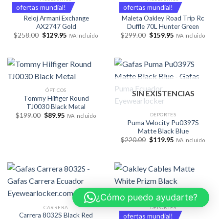
ofertas mundial!
ofertas mundial!
Reloj Armani Exchange
Maleta Oakley Road Trip Rc
AX2747 Gold
Duffle 70L Hunter Green
El
El
El
El
$
258.00
$
129.95
$
299.00
$
159.95
IVA Incluido
IVA Incluido
precio
precio
precio
precio
original
actual
original
actual
era:
es:
era:
es:
$258.00.
$129.95.
$299.00.
$159.95.
ÓPTICOS
SIN EXISTENCIAS
Tommy Hilfiger Round
TJ0030 Black Metal
El
El
DEPORTES
$
199.00
$
89.95
IVA Incluido
precio
precio
Puma Velocity Pu0397S
original
actual
Matte Black Blue
era:
es:
El
El
$
220.00
$
119.95
$199.00.
$89.95.
IVA Incluido
precio
precio
original
actual
era:
es:
$220.00.
$119.95.
¿Cómo puedo ayudarte?
CARRERA
DEPORTES
Carrera 8032S Black Red
ofertas mundial!