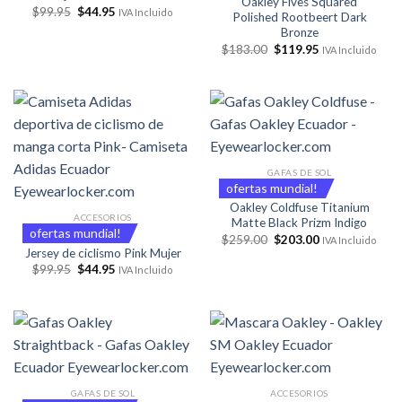
Oakley Fives Squared
El
El
$
99.95
$
44.95
IVA Incluido
Polished Rootbeert Dark
precio
precio
Bronze
original
actual
era:
es:
El
El
$
183.00
$
119.95
IVA Incluido
$99.95.
$44.95.
precio
precio
original
actual
era:
es:
$183.00.
$119.95.
GAFAS DE SOL
ofertas mundial!
Oakley Coldfuse Titanium
ACCESORIOS
Matte Black Prizm Indigo
ofertas mundial!
El
El
$
259.00
$
203.00
IVA Incluido
precio
precio
Jersey de ciclismo Pink Mujer
original
actual
El
El
$
99.95
$
44.95
IVA Incluido
era:
es:
precio
precio
$259.00.
$203.00.
original
actual
era:
es:
$99.95.
$44.95.
GAFAS DE SOL
ACCESORIOS