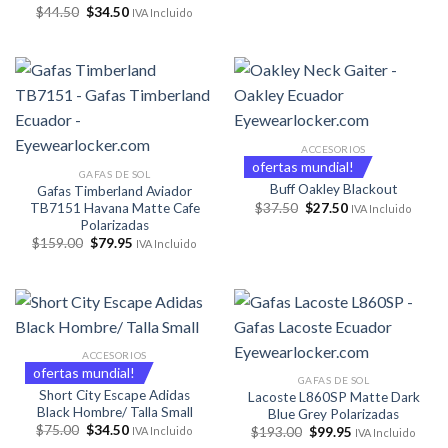
El
El
$
44.50
$
34.50
IVA Incluido
precio
precio
original
actual
era:
es:
$44.50.
$34.50.
ACCESORIOS
ofertas mundial!
GAFAS DE SOL
Buff Oakley Blackout
Gafas Timberland Aviador
El
El
TB7151 Havana Matte Cafe
$
37.50
$
27.50
IVA Incluido
precio
precio
Polarizadas
original
actual
El
El
$
159.00
$
79.95
IVA Incluido
era:
es:
precio
precio
$37.50.
$27.50.
original
actual
era:
es:
$159.00.
$79.95.
ACCESORIOS
ofertas mundial!
GAFAS DE SOL
Short City Escape Adidas
Lacoste L860SP Matte Dark
Black Hombre/ Talla Small
Blue Grey Polarizadas
El
El
$
75.00
$
34.50
El
El
$
193.00
$
99.95
IVA Incluido
IVA Incluido
precio
precio
precio
precio