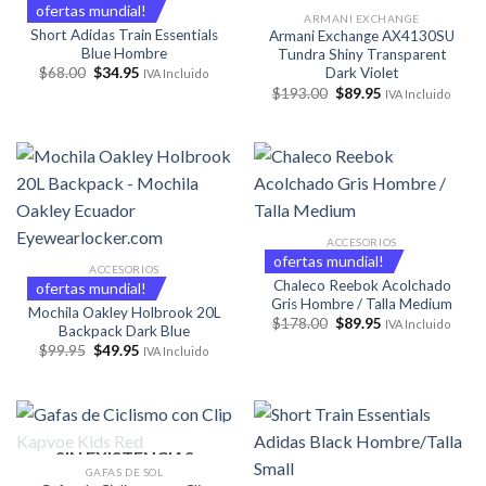
ofertas mundial!
ARMANI EXCHANGE
Short Adidas Train Essentials
Armani Exchange AX4130SU
Blue Hombre
Tundra Shiny Transparent
El
El
$
68.00
$
34.95
Dark Violet
IVA Incluido
precio
precio
El
El
$
193.00
$
89.95
IVA Incluido
original
actual
precio
precio
era:
es:
original
actual
$68.00.
$34.95.
era:
es:
$193.00.
$89.95.
ACCESORIOS
ofertas mundial!
ACCESORIOS
Chaleco Reebok Acolchado
ofertas mundial!
Gris Hombre / Talla Medium
Mochila Oakley Holbrook 20L
El
El
$
178.00
$
89.95
IVA Incluido
Backpack Dark Blue
precio
precio
El
El
$
99.95
$
49.95
original
actual
IVA Incluido
precio
precio
era:
es:
original
actual
$178.00.
$89.95.
era:
es:
$99.95.
$49.95.
SIN EXISTENCIAS
GAFAS DE SOL