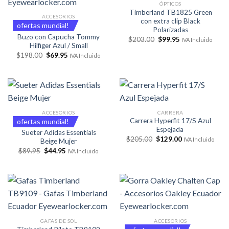
ÓPTICOS
Timberland TB1825 Green
ACCESORIOS
con extra clip Black
ofertas mundial!
Polarizadas
Buzo con Capucha Tommy
El
El
$
203.00
$
99.95
IVA Incluido
precio
precio
Hilfiger Azul / Small
original
actual
El
El
$
198.00
$
69.95
IVA Incluido
era:
es:
precio
precio
$203.00.
$99.95.
original
actual
era:
es:
$198.00.
$69.95.
ACCESORIOS
CARRERA
Carrera Hyperfit 17/S Azul
ofertas mundial!
Espejada
Sueter Adidas Essentials
El
El
$
205.00
$
129.00
IVA Incluido
Beige Mujer
precio
precio
El
El
$
89.95
$
44.95
original
actual
IVA Incluido
precio
precio
era:
es:
original
actual
$205.00.
$129.00.
era:
es:
$89.95.
$44.95.
GAFAS DE SOL
ACCESORIOS