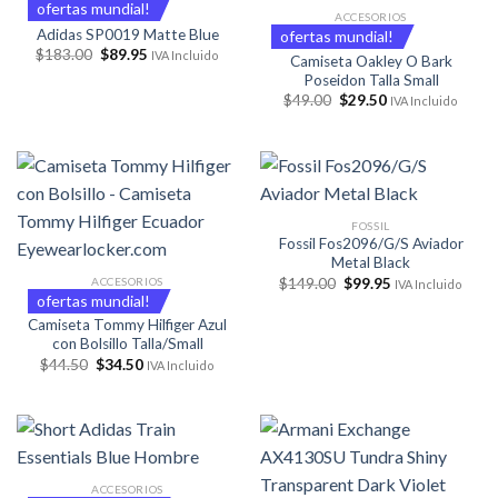
ofertas mundial!
ACCESORIOS
Adidas SP0019 Matte Blue
ofertas mundial!
El
El
$
183.00
$
89.95
IVA Incluido
Camiseta Oakley O Bark
precio
precio
Poseidon Talla Small
original
actual
era:
es:
El
El
$
49.00
$
29.50
IVA Incluido
$183.00.
$89.95.
precio
precio
original
actual
era:
es:
$49.00.
$29.50.
FOSSIL
Fossil Fos2096/G/S Aviador
Metal Black
El
El
ACCESORIOS
$
149.00
$
99.95
IVA Incluido
precio
precio
ofertas mundial!
original
actual
Camiseta Tommy Hilfiger Azul
era:
es:
$149.00.
$99.95.
con Bolsillo Talla/Small
El
El
$
44.50
$
34.50
IVA Incluido
precio
precio
original
actual
era:
es:
$44.50.
$34.50.
ACCESORIOS