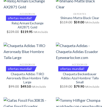
ACCESORIOS
DEPORTES
ofertas mundial!
Shimano Matte Black Clear
El
El
$
119.00
$
59.00
IVA Incluido
Reloj Armani Exchange
precio
precio
AX2871 Gold
original
actual
era:
es:
El
El
$
239.00
$
119.95
IVA Incluido
$119.00.
$59.00.
precio
precio
original
actual
era:
es:
$239.00.
$119.95.
ACCESORIOS
ACCESORIOS
ofertas mundial!
ofertas mundial!
Chaqueta Adidas TIRO
Chaqueta Beckenbauer
Aeroready Blue Hombre Talla
Adidas Azul Hombre/ Talla
Large
Small
El
El
El
El
$
99.00
$
49.50
$
159.00
$
79.90
IVA Incluido
IVA Incluido
precio
precio
precio
precio
original
actual
original
actual
era:
es:
era:
es:
$99.00.
$49.50.
$159.00.
$79.90.