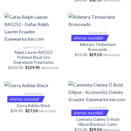
IVA Incluido
$99.95.
$48.95.
precio
precio
original
actual
era:
es:
$68.00.
$32.95.
ACCESORIOS
ofertas mundial!
Billetera Timberland
GAFAS DE SOL
Bronceado
Ralph Lauren RA5252
El
El
$
55.00
$
29.50
IVA Incluido
Polished Black Gris
precio
precio
original
actual
Degradada Polarizadas
era:
es:
El
El
$
203.00
$
129.95
IVA Incluido
$55.00.
$29.50.
precio
precio
original
actual
era:
es:
$203.00.
$129.95.
ACCESORIOS
ofertas mundial!
Gorra Adidas Black
ACCESORIOS
El
El
$
39.95
$
27.50
IVA Incluido
ofertas mundial!
precio
precio
original
actual
Camiseta Oakley O-Bold
era:
es:
Ellipse Blackout Camo
$39.95.
$27.50.
El
El
$
49.00
$
29.50
IVA Incluido