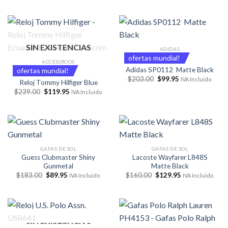
original
actual
original
actual
era:
es:
era:
es:
$75.00.
$34.50.
$193.00.
$99.95.
SIN EXISTENCIAS
ADIDAS
ofertas mundial!
ACCESORIOS
Adidas SP0112 Matte Black
ofertas mundial!
El
El
$
203.00
$
99.95
IVA Incluido
Reloj Tommy Hilfiger Blue
precio
precio
El
El
$
239.00
$
119.95
original
actual
IVA Incluido
precio
precio
era:
es:
original
actual
$203.00.
$99.95.
era:
es:
$239.00.
$119.95.
GAFAS DE SOL
GAFAS DE SOL
Guess Clubmaster Shiny
Lacoste Wayfarer L848S
Gunmetal
Matte Black
El
El
El
El
$
183.00
$
89.95
$
160.00
$
129.95
IVA Incluido
IVA Incluido
precio
precio
precio
precio
original
actual
original
actual
era:
es:
era:
es:
$183.00.
$89.95.
$160.00.
$129.95.
SIN EXISTENCIAS