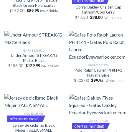
Timberland Piloto TB9109
ofertas mundial!
Black Green Polarizadas
Gorra Oakley Chalten Cap
El
El
$
159.00
$
89.95
IVA Incluido
Fathom/Cool Gray
precio
precio
El
El
$
47.50
$
38.00
original
actual
IVA Incluido
precio
precio
era:
es:
original
actual
$159.00.
$89.95.
era:
es:
$47.50.
$38.00.
GAFAS DE SOL
Under Armour STREAK/G
Matte Black
El
El
GAFAS DE SOL
$
183.00
$
129.95
IVA Incluido
precio
precio
Polo Ralph Lauren PH4141
original
actual
Havana Blue
era:
es:
El
El
$
203.00
$
99.95
$183.00.
$129.95.
IVA Incluido
precio
precio
original
actual
era:
es:
$203.00.
$99.95.
ACCESORIOS
ofertas mundial!
GAFAS DE SOL
Jersey de ciclismo Black
ofertas mundial!
Mujer TALLA SMALL