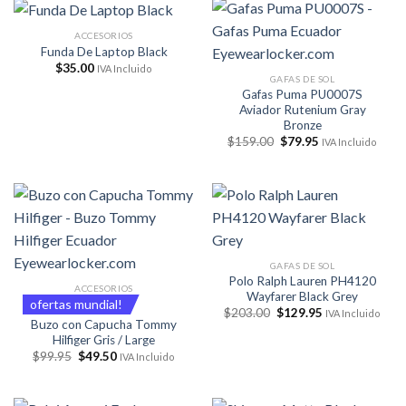
$159.00.
$79.95.
ACCESORIOS
Funda De Laptop Black
$
35.00
IVA Incluido
GAFAS DE SOL
Gafas Puma PU0007S
Aviador Rutenium Gray
Bronze
El
El
$
159.00
$
79.95
IVA Incluido
precio
precio
original
actual
era:
es:
$159.00.
$79.95.
GAFAS DE SOL
Polo Ralph Lauren PH4120
ACCESORIOS
Wayfarer Black Grey
ofertas mundial!
El
El
$
203.00
$
129.95
IVA Incluido
precio
precio
Buzo con Capucha Tommy
original
actual
Hilfiger Gris / Large
era:
es:
El
El
$
99.95
$
49.50
IVA Incluido
$203.00.
$129.95.
precio
precio
original
actual
era:
es:
$99.95.
$49.50.