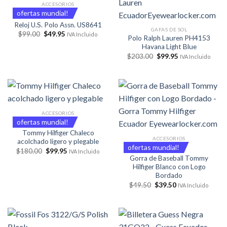
ACCESORIOS
ofertas mundial!
Reloj U.S. Polo Assn. US8641
GAFAS DE SOL
El
El
$
99.00
$
49.95
IVA Incluido
Polo Ralph Lauren PH4153
precio
precio
Havana Light Blue
original
actual
era:
es:
El
El
$
203.00
$
99.95
IVA Incluido
$99.00.
$49.95.
precio
precio
original
actual
era:
es:
$203.00.
$99.95.
ACCESORIOS
ofertas mundial!
Tommy Hilfiger Chaleco
ACCESORIOS
acolchado ligero y plegable
ofertas mundial!
El
El
$
180.00
$
99.95
IVA Incluido
precio
precio
Gorra de Baseball Tommy
original
actual
Hilfiger Blanco con Logo
era:
es:
Bordado
$180.00.
$99.95.
El
El
$
49.50
$
39.50
IVA Incluido
precio
precio
original
actual
era:
es:
$49.50.
$39.50.