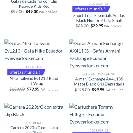
Gafas de Ciclismo con Clip
ACCESORIOS
Kapvoe Kids Red
ofertas mundial!
El
El
$
99.00
$
49.00
IVA Incluido
precio
precio
Short Train Essentials Adidas
original
actual
Black Hombre/Talla Small
era:
es:
El
El
$
68.00
$
29.95
IVA Incluido
$99.00.
$49.00.
precio
precio
original
actual
era:
es:
$68.00.
$29.95.
DEPORTES
ofertas mundial!
ARMANI EXCHANGE
Nike Tailwind Ev1213 Road
Armani Exchange AX4113S
Tint Wrap
Matte Black Gris Degradada
El
El
$
159.00
$
79.95
El
El
$
198.00
$
99.95
IVA Incluido
IVA Incluido
precio
precio
precio
precio
original
actual
original
actual
era:
es:
era:
es:
$159.00.
$79.95.
$198.00.
$99.95.
CARRERA
Carrera 2023t/C con extra
ACCESORIOS
clip Black