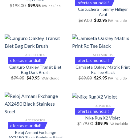
ofertas mundial!
El
El
$
198.00
$
99.95
IVA Incluido
precio
precio
Cartuchera Tommy Hilfiger
original
actual
Azul
era:
es:
El
El
$
69.00
$
32.95
IVA Incluido
$198.00.
$99.95.
precio
precio
original
actual
era:
es:
$69.00.
$32.95.
ACCESORIOS
ACCESORIOS
ofertas mundial!
ofertas mundial!
Canguro Oakley Transit Blet
Camiseta Oakley Matrix Print
Bag Dark Brush
Rc Tee Black
El
El
El
El
$
79.95
$
49.95
$
69.00
$
29.95
IVA Incluido
IVA Incluido
precio
precio
precio
precio
original
actual
original
actual
era:
es:
era:
es:
$79.95.
$49.95.
$69.00.
$29.95.
DEPORTES
ofertas mundial!
Nike Run X2 Violet
ACCESORIOS
El
El
$
179.00
$
89.95
IVA Incluido
ofertas mundial!
precio
precio
original
actual
Reloj Armani Exchange
era:
es:
AX2450 Black Stainless Steel