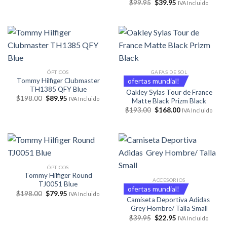
El
El
$
99.95
$
39.95
IVA Incluido
precio
precio
original
actual
era:
es:
$99.95.
$39.95.
ÓPTICOS
GAFAS DE SOL
Tommy Hilfiger Clubmaster
ofertas mundial!
TH1385 QFY Blue
Oakley Sylas Tour de France
El
El
$
198.00
$
89.95
IVA Incluido
Matte Black Prizm Black
precio
precio
El
El
$
193.00
$
168.00
original
actual
IVA Incluido
precio
precio
era:
es:
original
actual
$198.00.
$89.95.
era:
es:
$193.00.
$168.00.
ÓPTICOS
Tommy Hilfiger Round
ACCESORIOS
TJ0051 Blue
ofertas mundial!
El
El
$
198.00
$
79.95
IVA Incluido
precio
precio
Camiseta Deportiva Adidas
original
actual
Grey Hombre/ Talla Small
era:
es:
El
El
$
39.95
$
22.95
IVA Incluido
$198.00.
$79.95.
precio
precio