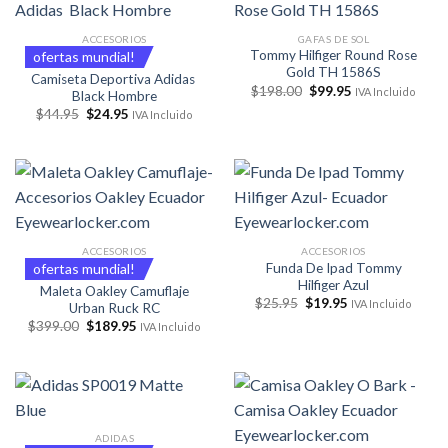
ACCESORIOS
GAFAS DE SOL
Tommy Hilfiger Round Rose
ofertas mundial!
Gold TH 1586S
Camiseta Deportiva Adidas
El
El
$
198.00
$
99.95
IVA Incluido
Black Hombre
precio
precio
El
El
$
44.95
$
24.95
original
actual
IVA Incluido
precio
precio
era:
es:
original
actual
$198.00.
$99.95.
era:
es:
$44.95.
$24.95.
ACCESORIOS
ACCESORIOS
Funda De Ipad Tommy
ofertas mundial!
Hilfiger Azul
Maleta Oakley Camuflaje
El
El
$
25.95
$
19.95
IVA Incluido
Urban Ruck RC
precio
precio
El
El
$
399.00
$
189.95
original
actual
IVA Incluido
precio
precio
era:
es:
original
actual
$25.95.
$19.95.
era:
es:
$399.00.
$189.95.
ADIDAS