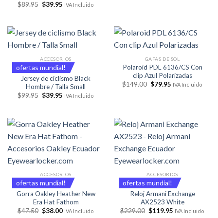
El
El
$
89.95
$
39.95
original
actual
IVA Incluido
precio
precio
era:
es:
original
actual
$299.00.
$159.95.
era:
es:
$89.95.
$39.95.
ACCESORIOS
GAFAS DE SOL
Polaroid PDL 6136/CS Con
ofertas mundial!
clip Azul Polarizadas
Jersey de ciclismo Black
El
El
$
149.00
$
79.95
IVA Incluido
Hombre / Talla Small
precio
precio
El
El
$
99.95
$
39.95
original
actual
IVA Incluido
precio
precio
era:
es:
original
actual
$149.00.
$79.95.
era:
es:
$99.95.
$39.95.
ACCESORIOS
ACCESORIOS
ofertas mundial!
ofertas mundial!
Gorra Oakley Heather New
Reloj Armani Exchange
Era Hat Fathom
AX2523 White
El
El
El
El
$
47.50
$
38.00
$
229.00
$
119.95
IVA Incluido
IVA Incluido
precio
precio
precio
precio