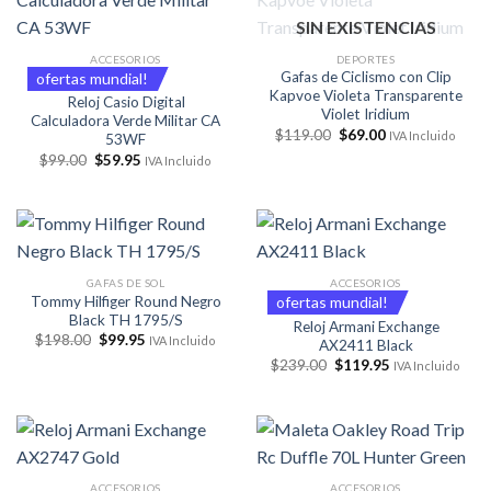
SIN EXISTENCIAS
ACCESORIOS
DEPORTES
Gafas de Ciclismo con Clip
ofertas mundial!
Kapvoe Violeta Transparente
Reloj Casio Digital
Violet Iridium
Calculadora Verde Militar CA
El
El
$
119.00
$
69.00
IVA Incluido
53WF
precio
precio
El
El
$
99.00
$
59.95
original
actual
IVA Incluido
precio
precio
era:
es:
original
actual
$119.00.
$69.00.
era:
es:
$99.00.
$59.95.
GAFAS DE SOL
ACCESORIOS
Tommy Hilfiger Round Negro
ofertas mundial!
Black TH 1795/S
Reloj Armani Exchange
El
El
$
198.00
$
99.95
IVA Incluido
AX2411 Black
precio
precio
El
El
$
239.00
$
119.95
original
actual
IVA Incluido
precio
precio
era:
es:
original
actual
$198.00.
$99.95.
era:
es:
$239.00.
$119.95.
ACCESORIOS
ACCESORIOS