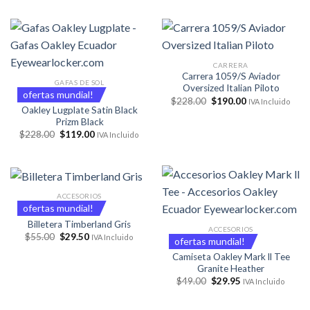
original
actual
era:
es:
$39.95.
$22.95.
CARRERA
Carrera 1059/S Aviador
GAFAS DE SOL
Oversized Italian Piloto
ofertas mundial!
El
El
$
228.00
$
190.00
IVA Incluido
precio
precio
Oakley Lugplate Satin Black
original
actual
Prizm Black
era:
es:
El
El
$
228.00
$
119.00
IVA Incluido
$228.00.
$190.00.
precio
precio
original
actual
era:
es:
$228.00.
$119.00.
ACCESORIOS
ofertas mundial!
Billetera Timberland Gris
ACCESORIOS
El
El
$
55.00
$
29.50
IVA Incluido
ofertas mundial!
precio
precio
original
actual
Camiseta Oakley Mark ll Tee
era:
es:
Granite Heather
$55.00.
$29.50.
El
El
$
49.00
$
29.95
IVA Incluido
precio
precio
original
actual
era:
es: