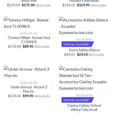
Black Red
Havana Polarizadas
El
El
El
El
$
249.00
$
175.00
$
183.00
$
129.95
IVA Incluido
IVA Incluido
precio
precio
precio
precio
original
actual
original
actual
era:
es:
era:
es:
$249.00.
$175.00.
$183.00.
$129.95.
GAFAS DE SOL
Tommy Hilfiger Runner Azul
ACCESORIOS
TJ 0098/S
ofertas mundial!
El
El
$
178.00
$
89.95
IVA Incluido
precio
precio
Gorra Adidas Blanca
original
actual
El
El
$
39.95
$
24.50
IVA Incluido
era:
es:
precio
precio
$178.00.
$89.95.
original
actual
era:
es:
$39.95.
$24.50.
GAFAS DE SOL
Under Armour Attack 2
Marrón
El
El
ACCESORIOS
$
159.00
$
99.95
IVA Incluido
precio
precio
ofertas mundial!
original
actual
Camisa Oakley Oxford
era:
es:
$159.00.
$99.95.
White/Talla Small