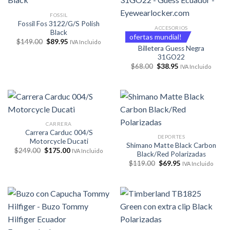
FOSSIL
Fossil Fos 3122/G/S Polish
ACCESORIOS
Black
ofertas mundial!
El
El
$
149.00
$
89.95
IVA Incluido
precio
precio
Billetera Guess Negra
original
actual
31GO22
era:
es:
El
El
$
68.00
$
38.95
IVA Incluido
$149.00.
$89.95.
precio
precio
original
actual
era:
es:
$68.00.
$38.95.
CARRERA
Carrera Carduc 004/S
DEPORTES
Motorcycle Ducati
Shimano Matte Black Carbon
El
El
$
249.00
$
175.00
IVA Incluido
Black/Red Polarizadas
precio
precio
El
El
original
actual
$
119.00
$
69.95
IVA Incluido
precio
precio
era:
es:
original
actual
$249.00.
$175.00.
era:
es:
$119.00.
$69.95.