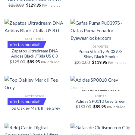
$179.00.
$89.95.
El
El
$
258.00
$
129.95
IVA Incluido
precio
precio
original
actual
era:
es:
$258.00.
$129.95.
ACCESORIOS
ofertas mundial!
DEPORTES
Zapatos Ultradream DNA
Puma Velocity Pu0397S
Adidas Black /Talla US 8.0
Shiny Black Smoke
El
El
$
129.00
$
89.95
El
El
$
220.00
$
119.95
IVA Incluido
IVA Incluido
precio
precio
precio
precio
original
actual
original
actual
era:
es:
era:
es:
$129.00.
$89.95.
$220.00.
$119.95.
SIN EXISTENCIAS
ACCESORIOS
ADIDAS
ofertas mundial!
Adidas SP0010 Grey Green
El
El
$
183.00
$
89.95
IVA Incluido
Top Oakley Mark ll Tee Grey
precio
precio
original
actual
era:
es:
$183.00.
$89.95.