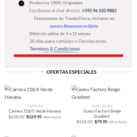
Productos 100% Originales
Escríbenos al chat directo.
+593 96 320 9882
Disponemos de Tienda Física, visítanos
en
nuestro Showroom en Quito
.
Difiérelo online de 3 a 12 meses
30 días para cambios o Devoluciones
Terminos & Condiciones
OFERTAS ESPECIALES
CARRERA
GAFAS DE SOL
Guess Factory Beige
Carrera 218/S Verde Havana
Gradient
El
El
$
228.00
$
129.95
IVA Incluido
precio
precio
El
El
$
159.00
$
79.95
IVA Incluido
original
actual
precio
precio
era:
es:
original
actual
$228.00.
$129.95.
era:
es: