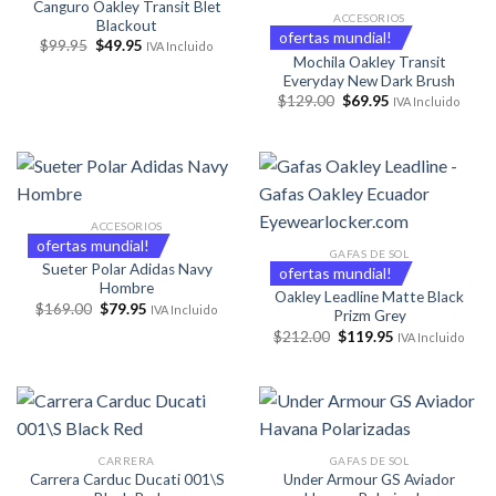
Canguro Oakley Transit Blet
ACCESORIOS
Blackout
ofertas mundial!
El
El
$
99.95
$
49.95
IVA Incluido
precio
precio
Mochila Oakley Transit
original
actual
Everyday New Dark Brush
era:
es:
El
El
$
129.00
$
69.95
$99.95.
$49.95.
IVA Incluido
precio
precio
original
actual
era:
es:
$129.00.
$69.95.
ACCESORIOS
ofertas mundial!
GAFAS DE SOL
Sueter Polar Adidas Navy
ofertas mundial!
Hombre
Oakley Leadline Matte Black
El
El
$
169.00
$
79.95
IVA Incluido
Prizm Grey
precio
precio
El
El
original
actual
$
212.00
$
119.95
IVA Incluido
precio
precio
era:
es:
original
actual
$169.00.
$79.95.
era:
es:
$212.00.
$119.95.
CARRERA
GAFAS DE SOL
Carrera Carduc Ducati 001\S
Under Armour GS Aviador