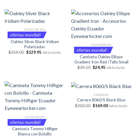
original
actual
original
actual
era:
es:
era:
es:
$47.50.
$38.00.
$229.00.
$119.95.
GAFAS DE SOL
ofertas mundial!
Oakley Sliver Black Iridium
ACCESORIOS
Polarizadas
ofertas mundial!
El
El
$
259.00
$
129.95
IVA Incluido
precio
precio
Camiseta Oakley Ellispe
original
actual
Gradient Iron Red /Talla Small
era:
es:
El
El
$
39.50
$
24.95
$259.00.
$129.95.
IVA Incluido
precio
precio
original
actual
era:
es:
$39.50.
$24.95.
CARRERA
Carrera 8060/S Black Blue
El
El
$
203.00
$
169.00
IVA Incluido
precio
precio
original
actual
era:
es:
ACCESORIOS
$203.00.
$169.00.
ofertas mundial!
Camiseta Tommy Hilfiger
Blanca con Bolsillo