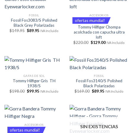
FOSSIL
ACCESORIOS
Fossil Fos3083/S Polished
ofertas mundial!
Black Grey Polarizadas
Tommy Hilfiger Chompa
El
El
$
149.95
$
89.95
IVA Incluido
acolchada con capucha ultra
precio
precio
loft
original
actual
era:
es:
El
El
$
220.00
$
129.00
IVA Incluido
$149.95.
$89.95.
precio
precio
original
actual
era:
es:
$220.00.
$129.00.
GAFAS DE SOL
FOSSIL
Tommy Hilfiger Gris TH
Fossil Fos3140/S Polished
1938/S
Black Polarizadas
El
El
El
El
$
198.00
$
99.95
$
169.00
$
89.95
IVA Incluido
IVA Incluido
precio
precio
precio
precio
original
actual
original
actual
era:
es:
era:
es:
$198.00.
$99.95.
$169.00.
$89.95.
ACCESORIOS
SIN EXISTENCIAS
ofertas mundial!