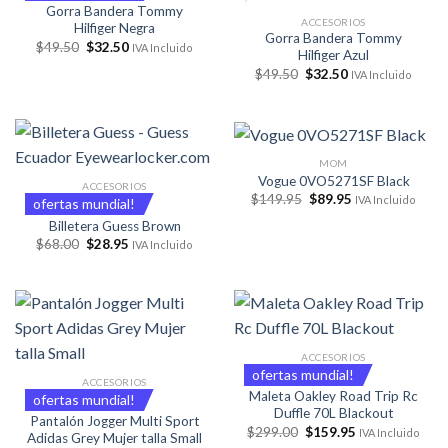
Gorra Bandera Tommy
ACCESORIOS
Hilfiger Negra
Gorra Bandera Tommy
El
El
$
49.50
$
32.50
IVA Incluido
Hilfiger Azul
precio
precio
original
actual
El
El
$
49.50
$
32.50
IVA Incluido
era:
es:
precio
precio
$49.50.
$32.50.
original
actual
era:
es:
$49.50.
$32.50.
MOM
Vogue 0VO5271SF Black
ACCESORIOS
El
El
$
149.95
$
89.95
IVA Incluido
ofertas mundial!
precio
precio
original
actual
Billetera Guess Brown
era:
es:
El
El
$
68.00
$
28.95
IVA Incluido
$149.95.
$89.95.
precio
precio
original
actual
era:
es:
$68.00.
$28.95.
ACCESORIOS
ofertas mundial!
ACCESORIOS
Maleta Oakley Road Trip Rc
ofertas mundial!
Duffle 70L Blackout
Pantalón Jogger Multi Sport
El
El
$
299.00
$
159.95
IVA Incluido
Adidas Grey Mujer talla Small
precio
precio