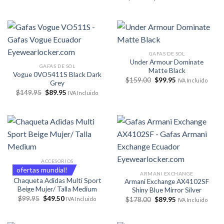
precio
precio
original
actual
era:
es:
$49.00.
$29.50.
GAFAS DE SOL
Under Armour Dominate
GAFAS DE SOL
Matte Black
Vogue 0VO5411S Black Dark
El
El
$
159.00
$
99.95
IVA Incluido
Grey
precio
precio
El
El
$
149.95
$
89.95
original
actual
IVA Incluido
precio
precio
era:
es:
original
actual
$159.00.
$99.95.
era:
es:
$149.95.
$89.95.
ACCESORIOS
ofertas mundial!
ARMANI EXCHANGE
Chaqueta Adidas Multi Sport
Armani Exchange AX4102SF
Beige Mujer/ Talla Medium
Shiny Blue Mirror Silver
El
El
$
99.95
$
49.50
El
El
$
178.00
$
89.95
IVA Incluido
IVA Incluido
precio
precio
precio
precio
original
actual
original
actual
era:
es:
era:
es:
$99.95.
$49.50.