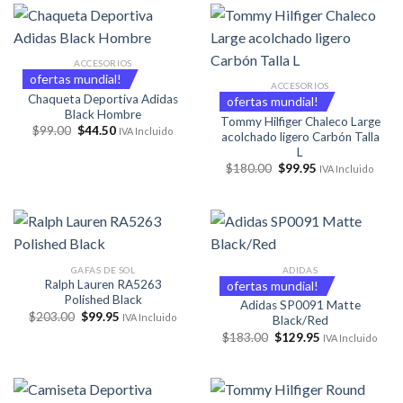
$49.00.
$29.95.
ACCESORIOS
ofertas mundial!
ACCESORIOS
Chaqueta Deportiva Adidas
ofertas mundial!
Black Hombre
Tommy Hilfiger Chaleco Large
El
El
$
99.00
$
44.50
IVA Incluido
acolchado ligero Carbón Talla
precio
precio
L
original
actual
era:
es:
El
El
$
180.00
$
99.95
IVA Incluido
$99.00.
$44.50.
precio
precio
original
actual
era:
es:
$180.00.
$99.95.
GAFAS DE SOL
ADIDAS
Ralph Lauren RA5263
ofertas mundial!
Polished Black
Adidas SP0091 Matte
El
El
$
203.00
$
99.95
IVA Incluido
Black/Red
precio
precio
El
El
$
183.00
$
129.95
original
actual
IVA Incluido
precio
precio
era:
es:
original
actual
$203.00.
$99.95.
era:
es:
$183.00.
$129.95.