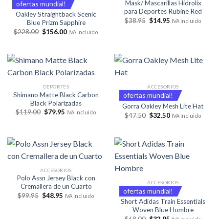
Mask/ Mascarillas Hidrolix
ofertas mundial!
para Deportes Rubine Red
Oakley Straightback Scenic
El
El
$
38.95
$
14.95
IVA Incluido
Blue Prizm Sapphire
precio
precio
El
El
$
228.00
$
156.00
original
actual
IVA Incluido
precio
precio
era:
es:
original
actual
$38.95.
$14.95.
era:
es:
$228.00.
$156.00.
DEPORTES
ACCESORIOS
Shimano Matte Black Carbon
ofertas mundial!
Black Polarizadas
Gorra Oakley Mesh Lite Hat
El
El
$
119.00
$
79.95
IVA Incluido
El
El
$
47.50
$
32.50
IVA Incluido
precio
precio
precio
precio
original
actual
original
actual
era:
es:
era:
es:
$119.00.
$79.95.
$47.50.
$32.50.
ACCESORIOS
Polo Assn Jersey Black con
ACCESORIOS
Cremallera de un Cuarto
ofertas mundial!
El
El
$
99.95
$
48.95
IVA Incluido
precio
precio
Short Adidas Train Essentials
original
actual
Woven Blue Hombre
era:
es:
El
El
$
68.00
$
32.95