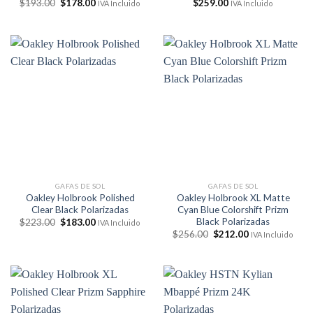
El
El
$
193.00
$
178.00
$
259.00
IVA Incluido
IVA Incluido
precio
precio
original
actual
era:
es:
$193.00.
$178.00.
GAFAS DE SOL
GAFAS DE SOL
Oakley Holbrook Polished
Oakley Holbrook XL Matte
Clear Black Polarizadas
Cyan Blue Colorshift Prizm
Black Polarizadas
El
El
$
223.00
$
183.00
IVA Incluido
precio
precio
El
El
$
256.00
$
212.00
IVA Incluido
original
actual
precio
precio
era:
es:
original
actual
$223.00.
$183.00.
era:
es:
$256.00.
$212.00.