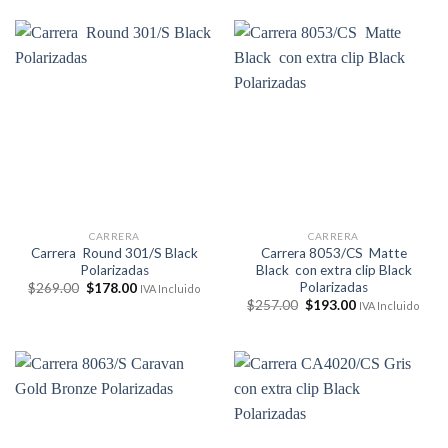
era:
es:
era:
es:
$260.00.
$178.00.
$260.00.
$178.00.
CARRERA
CARRERA
Carrera Round 301/S Black
Carrera 8053/CS Matte
Polarizadas
Black con extra clip Black
Polarizadas
El
El
$
269.00
$
178.00
IVA Incluido
precio
precio
El
El
$
257.00
$
193.00
IVA Incluido
original
actual
precio
precio
era:
es:
original
actual
$269.00.
$178.00.
era:
es:
$257.00.
$193.00.