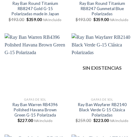
Ray Ban Round Titanium
Ray Ban Round Titanium
RB8247 Gold G-15
RB8247 Gunmetal Blue
Polarizadas made in Japan
Polarizadas
El
El
El
El
$
493.00
$
359.00
$
493.00
$
359.00
IVA Incluido
IVA Incluido
precio
precio
precio
precio
original
actual
original
actual
era:
es:
era:
es:
$493.00.
$359.00.
$493.00.
$359.00.
SIN EXISTENCIAS
GAFAS DE SOL
GAFAS DE SOL
Ray Ban Warren RB4396
Ray Ban Wayfarer RB2140
Polished Havana Brown
Black Verde G-15 Clásica
Green G-15 Polarizada
Polarizadas
El
El
$
227.00
$
259.00
$
223.00
IVA Incluido
IVA Incluido
precio
precio
original
actual
era:
es:
$259.00.
$223.00.