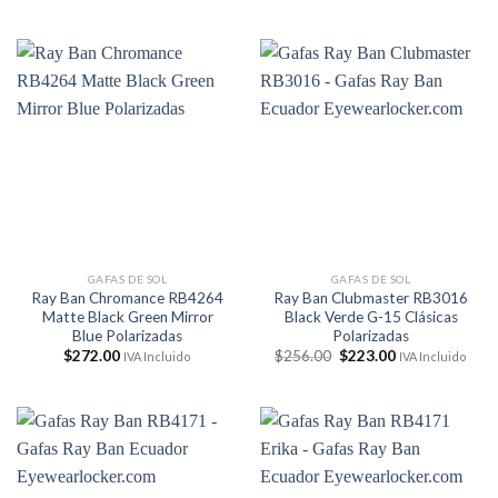
precio
precio
original
actual
era:
es:
$238.00.
$176.00.
GAFAS DE SOL
GAFAS DE SOL
Ray Ban Chromance RB4264
Ray Ban Clubmaster RB3016
Matte Black Green Mirror
Black Verde G-15 Clásicas
Blue Polarizadas
Polarizadas
El
El
$
272.00
$
256.00
$
223.00
IVA Incluido
IVA Incluido
precio
precio
original
actual
era:
es:
$256.00.
$223.00.