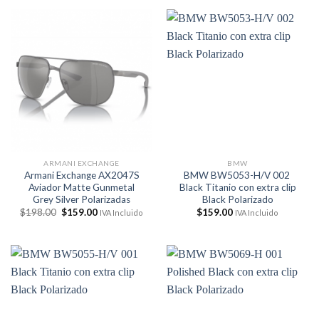
era:
es:
era:
es:
$203.00.
$167.00.
$217.00.
$176.00.
ARMANI EXCHANGE
BMW
Armani Exchange AX2047S
BMW BW5053-H/V 002
Aviador Matte Gunmetal
Black Titanio con extra clip
Grey Silver Polarizadas
Black Polarizado
El
El
$
198.00
$
159.00
$
159.00
IVA Incluido
IVA Incluido
precio
precio
original
actual
era:
es:
$198.00.
$159.00.