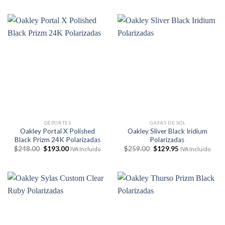
era:
es:
$228.00.
$183.00.
DEPORTES
GAFAS DE SOL
Oakley Portal X Polished
Oakley Sliver Black Iridium
Black Prizm 24K Polarizadas
Polarizadas
El
El
El
El
$
248.00
$
193.00
$
259.00
$
129.95
IVA Incluido
IVA Incluido
precio
precio
precio
precio
original
actual
original
actual
era:
es:
era:
es:
$248.00.
$193.00.
$259.00.
$129.95.