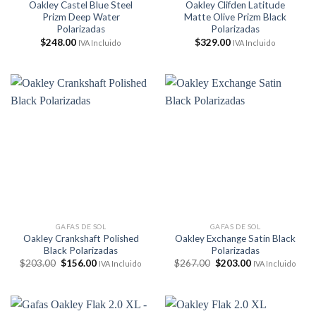
Oakley Castel Blue Steel
Oakley Clifden Latitude
Prizm Deep Water
Matte Olive Prizm Black
Polarizadas
Polarizadas
$
248.00
$
329.00
IVA Incluido
IVA Incluido
GAFAS DE SOL
GAFAS DE SOL
Oakley Crankshaft Polished
Oakley Exchange Satin Black
Black Polarizadas
Polarizadas
El
El
El
El
$
203.00
$
156.00
$
267.00
$
203.00
IVA Incluido
IVA Incluido
precio
precio
precio
precio
original
actual
original
actual
era:
es:
era:
es:
$203.00.
$156.00.
$267.00.
$203.00.