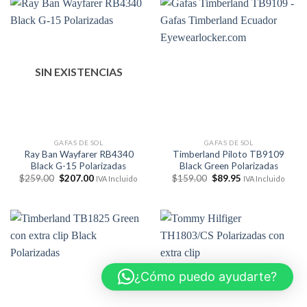
SIN EXISTENCIAS
GAFAS DE SOL
GAFAS DE SOL
Ray Ban Wayfarer RB4340
Timberland Piloto TB9109
Black G-15 Polarizadas
Black Green Polarizadas
El
El
El
El
$
259.00
$
207.00
$
159.00
$
89.95
IVA Incluido
IVA Incluido
precio
precio
precio
precio
original
actual
original
actual
era:
es:
era:
es:
$259.00.
$207.00.
$159.00.
$89.95.
¿Cómo puedo ayudarte?