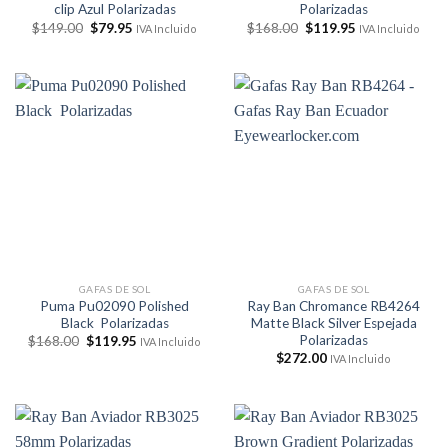
clip Azul Polarizadas
Polarizadas
El
El
El
El
$
149.00
$
79.95
$
168.00
$
119.95
IVA Incluido
IVA Incluido
precio
precio
precio
precio
original
actual
original
actual
era:
es:
era:
es:
$149.00.
$79.95.
$168.00.
$119.95.
GAFAS DE SOL
GAFAS DE SOL
Puma Pu02090 Polished
Ray Ban Chromance RB4264
Black Polarizadas
Matte Black Silver Espejada
Polarizadas
El
El
$
168.00
$
119.95
IVA Incluido
precio
precio
$
272.00
IVA Incluido
original
actual
era:
es:
$168.00.
$119.95.