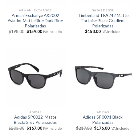
ARMANI EXCHANGE
GAFAS DE SOL
Armani Exchange AX2002
Timberland TB9242 Matte
Aviador Matte Blue Dark Blue
Tortoise Black Gradient
Polarizadas
Polarizadas
El
El
$
198.00
$
159.00
$
153.00
IVA Incluido
IVA Incluido
precio
precio
original
actual
era:
es:
$198.00.
$159.00.
ADIDAS
ADIDAS
Adidas SP0022 Matte
Adidas SP0091 Black
Black/Grey Polarizadas
Polarizadas
El
El
El
El
$
203.00
$
167.00
$
217.00
$
176.00
IVA Incluido
IVA Incluido
precio
precio
precio
precio
original
actual
original
actual