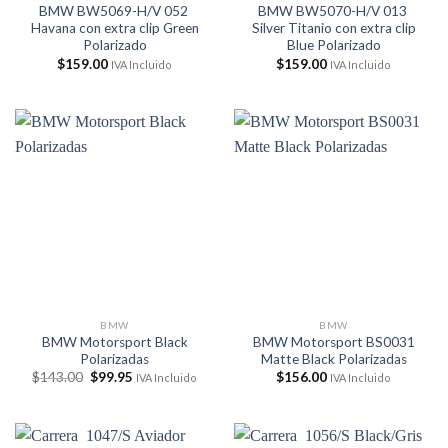
BMW BW5069-H/V 052
BMW BW5070-H/V 013
Havana con extra clip Green
Silver Titanio con extra clip
Polarizado
Blue Polarizado
$
159.00
$
159.00
IVA Incluido
IVA Incluido
BMW
BMW
BMW Motorsport Black
BMW Motorsport BS0031
Polarizadas
Matte Black Polarizadas
El
El
$
143.00
$
99.95
$
156.00
IVA Incluido
IVA Incluido
precio
precio
original
actual
era:
es:
$143.00.
$99.95.