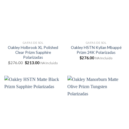
GAFAS DE SOL
GAFAS DE SOL
Oakley Holbrook XL Polished
Oakley HSTN Kylian Mbappé
Clear Prizm Sapphire
Prizm 24K Polarizadas
Polarizadas
$
276.00
IVA Incluido
El
El
$
276.00
$
213.00
IVA Incluido
precio
precio
original
actual
era:
es:
$276.00.
$213.00.