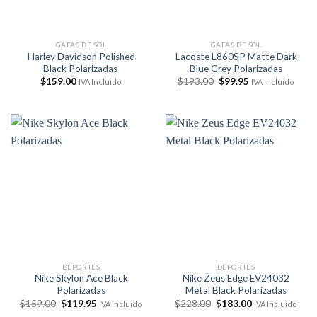
GAFAS DE SOL
GAFAS DE SOL
Harley Davidson Polished
Lacoste L860SP Matte Dark
Black Polarizadas
Blue Grey Polarizadas
El
El
$
159.00
$
193.00
$
99.95
IVA Incluido
IVA Incluido
precio
precio
original
actual
era:
es:
$193.00.
$99.95.
DEPORTES
DEPORTES
Nike Skylon Ace Black
Nike Zeus Edge EV24032
Polarizadas
Metal Black Polarizadas
El
El
El
El
$
159.00
$
119.95
$
228.00
$
183.00
IVA Incluido
IVA Incluido
precio
precio
precio
precio