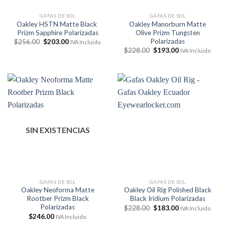
GAFAS DE SOL
GAFAS DE SOL
Oakley HSTN Matte Black
Oakley Manorburn Matte
Prizm Sapphire Polarizadas
Olive Prizm Tungsten
Polarizadas
El
El
$
256.00
$
203.00
IVA Incluido
precio
precio
El
El
$
228.00
$
193.00
IVA Incluido
original
actual
precio
precio
era:
es:
original
actual
$256.00.
$203.00.
era:
es:
$228.00.
$193.00.
SIN EXISTENCIAS
GAFAS DE SOL
GAFAS DE SOL
Oakley Neoforma Matte
Oakley Oil Rig Polished Black
Rootber Prizm Black
Black Iridium Polarizadas
Polarizadas
El
El
$
228.00
$
183.00
IVA Incluido
precio
precio
$
246.00
IVA Incluido
original
actual