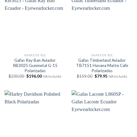
GAFAS DE SOL
GAFAS DE SOL
Gafas Ray Ban Aviador
Gafas Timberland Aviador
RB3025 Gunmetal G-15
TB7151 Havana Matte Cafe
Polarizadas
Polarizadas
El
El
El
El
$
230.00
$
196.00
$
159.00
$
79.95
IVA Incluido
IVA Incluido
precio
precio
precio
precio
original
actual
original
actual
era:
es:
era:
es:
$230.00.
$196.00.
$159.00.
$79.95.