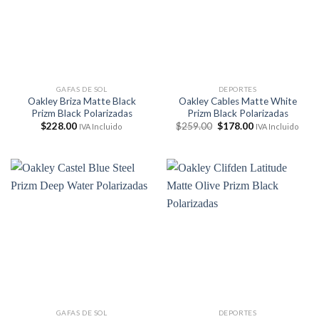
GAFAS DE SOL
DEPORTES
Oakley Briza Matte Black
Oakley Cables Matte White
Prizm Black Polarizadas
Prizm Black Polarizadas
El
El
$
228.00
$
259.00
$
178.00
IVA Incluido
IVA Incluido
precio
precio
original
actual
era:
es:
$259.00.
$178.00.
GAFAS DE SOL
DEPORTES