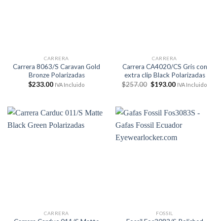
CARRERA
CARRERA
Carrera 8063/S Caravan Gold
Carrera CA4020/CS Gris con
Bronze Polarizadas
extra clip Black Polarizadas
El
El
$
233.00
$
257.00
$
193.00
IVA Incluido
IVA Incluido
precio
precio
original
actual
era:
es:
$257.00.
$193.00.
CARRERA
FOSSIL