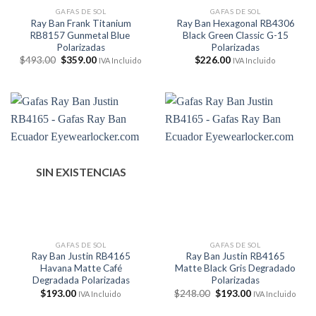
GAFAS DE SOL
GAFAS DE SOL
Ray Ban Frank Titanium
Ray Ban Hexagonal RB4306
RB8157 Gunmetal Blue
Black Green Classic G-15
Polarizadas
Polarizadas
El
El
$
493.00
$
359.00
$
226.00
IVA Incluido
IVA Incluido
precio
precio
original
actual
era:
es:
$493.00.
$359.00.
SIN EXISTENCIAS
GAFAS DE SOL
GAFAS DE SOL
Ray Ban Justin RB4165
Ray Ban Justin RB4165
Havana Matte Café
Matte Black Gris Degradado
Degradada Polarizadas
Polarizadas
El
El
$
193.00
$
248.00
$
193.00
IVA Incluido
IVA Incluido
precio
precio
original
actual