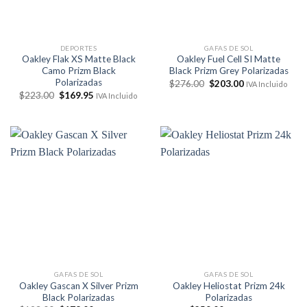
DEPORTES
GAFAS DE SOL
Oakley Flak XS Matte Black
Oakley Fuel Cell SI Matte
Camo Prizm Black
Black Prizm Grey Polarizadas
Polarizadas
El
El
$
276.00
$
203.00
IVA Incluido
precio
precio
El
El
$
223.00
$
169.95
IVA Incluido
original
actual
precio
precio
era:
es:
original
actual
$276.00.
$203.00.
era:
es:
$223.00.
$169.95.
GAFAS DE SOL
GAFAS DE SOL
Oakley Gascan X Silver Prizm
Oakley Heliostat Prizm 24k
Black Polarizadas
Polarizadas