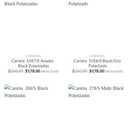
CARRERA
CARRERA
Carrera 1047/S Aviador
Carrera 1056/S Black/Gris
Black Polarizadas
Polarizado
El
El
El
El
$
260.00
$
178.00
$
260.00
$
178.00
IVA Incluido
IVA Incluido
precio
precio
precio
precio
original
actual
original
actual
era:
es:
era:
es:
$260.00.
$178.00.
$260.00.
$178.00.