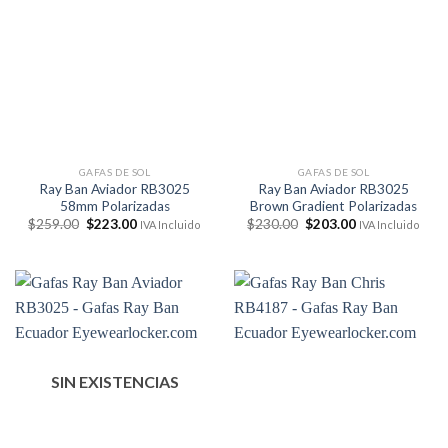
GAFAS DE SOL
GAFAS DE SOL
Ray Ban Aviador RB3025
Ray Ban Aviador RB3025
58mm Polarizadas
Brown Gradient Polarizadas
El
El
El
El
$
259.00
$
223.00
$
230.00
$
203.00
IVA Incluido
IVA Incluido
precio
precio
precio
precio
original
actual
original
actual
era:
es:
era:
es:
$259.00.
$223.00.
$230.00.
$203.00.
SIN EXISTENCIAS