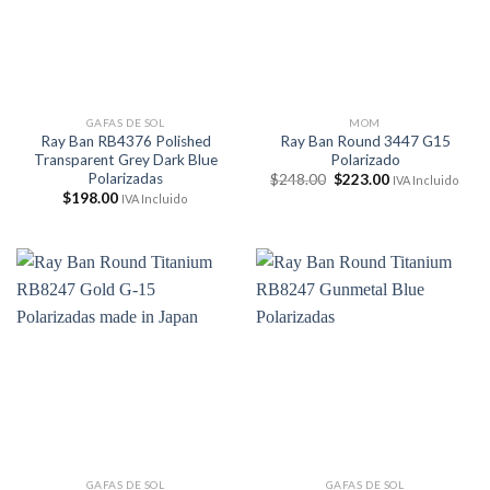
GAFAS DE SOL
MOM
Ray Ban RB4376 Polished
Ray Ban Round 3447 G15
Transparent Grey Dark Blue
Polarizado
Polarizadas
El
El
$
248.00
$
223.00
IVA Incluido
precio
precio
$
198.00
IVA Incluido
original
actual
era:
es:
$248.00.
$223.00.
GAFAS DE SOL
GAFAS DE SOL