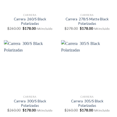
CARRERA
CARRERA
Carrera 260/S Black
Carrera 278/S Matte Black
Polarizadas
Polarizadas
El
El
El
El
$
260.00
$
178.00
$
278.00
$
178.00
IVA Incluido
IVA Incluido
precio
precio
precio
precio
original
actual
original
actual
era:
es:
era:
es:
$260.00.
$178.00.
$278.00.
$178.00.
CARRERA
CARRERA
Carrera 300/S Black
Carrera 305/S Black
Polarizadas
Polarizadas
El
El
El
El
$
260.00
$
178.00
$
260.00
$
178.00
IVA Incluido
IVA Incluido
precio
precio
precio
precio
original
actual
original
actual