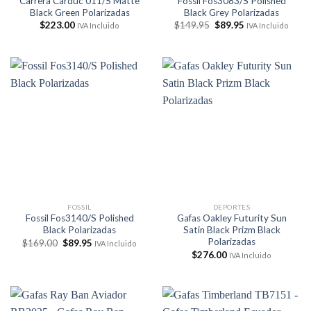
Carrera Carduc 011/S Matte
Fossil Fos3083/S Polished
Black Green Polarizadas
Black Grey Polarizadas
El
El
$
223.00
$
149.95
$
89.95
IVA Incluido
IVA Incluido
precio
precio
original
actual
era:
es:
$149.95.
$89.95.
FOSSIL
DEPORTES
Fossil Fos3140/S Polished
Gafas Oakley Futurity Sun
Black Polarizadas
Satin Black Prizm Black
Polarizadas
El
El
$
169.00
$
89.95
IVA Incluido
precio
precio
$
276.00
IVA Incluido
original
actual
era:
es:
$169.00.
$89.95.