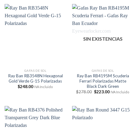
era:
es:
$248.00.
$193.00.
SIN EXISTENCIAS
GAFAS DE SOL
GAFAS DE SOL
Ray Ban RB3548N Hexagonal
Ray Ban RB4195M Scuderia
Gold Verde G-15 Polarizadas
Ferrari Polarizadas Matte
Black Dark Green
$
248.00
IVA Incluido
El
El
$
278.00
$
223.00
IVA Incluido
precio
precio
original
actual
era:
es:
$278.00.
$223.00.