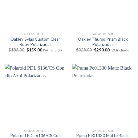
GAFAS DE SOL
GAFAS DE SOL
Oakley Sylas Custom Clear
Oakley Thurso Prizm Black
Ruby Polarizadas
Polarizadas
El
El
El
El
$
183.00
$
159.00
$
328.00
$
290.00
IVA Incluido
IVA Incluido
precio
precio
precio
precio
original
actual
original
actual
era:
es:
era:
es:
$183.00.
$159.00.
$328.00.
$290.00.
GAFAS DE SOL
GAFAS DE SOL
Polaroid PDL 6136/CS Con
Puma Pe01330 Matte Black