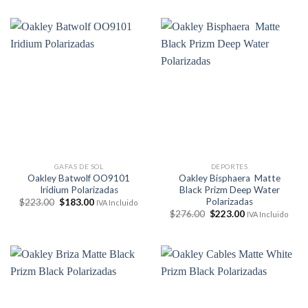
original
actual
original
actual
era:
es:
era:
es:
$159.00.
$119.95.
$228.00.
$183.00.
GAFAS DE SOL
DEPORTES
Oakley Batwolf OO9101
Oakley Bisphaera Matte
Iridium Polarizadas
Black Prizm Deep Water
Polarizadas
El
El
$
223.00
$
183.00
IVA Incluido
precio
precio
El
El
$
276.00
$
223.00
IVA Incluido
original
actual
precio
precio
era:
es:
original
actual
$223.00.
$183.00.
era:
es:
$276.00.
$223.00.