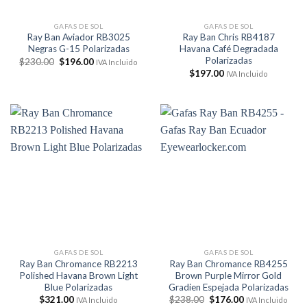
GAFAS DE SOL
GAFAS DE SOL
Ray Ban Aviador RB3025
Ray Ban Chris RB4187
Negras G-15 Polarizadas
Havana Café Degradada
Polarizadas
El
El
$
230.00
$
196.00
IVA Incluido
precio
precio
$
197.00
IVA Incluido
original
actual
era:
es:
$230.00.
$196.00.
GAFAS DE SOL
GAFAS DE SOL
Ray Ban Chromance RB2213
Ray Ban Chromance RB4255
Polished Havana Brown Light
Brown Purple Mirror Gold
Blue Polarizadas
Gradien Espejada Polarizadas
El
El
$
321.00
$
238.00
$
176.00
IVA Incluido
IVA Incluido