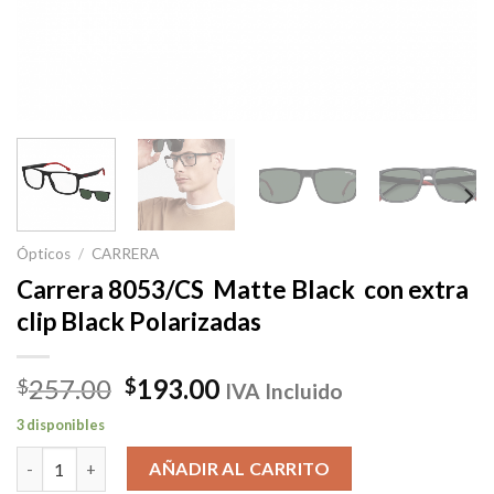
Ópticos
/
CARRERA
Carrera 8053/CS Matte Black con extra
clip Black Polarizadas
El
El
257.00
193.00
$
$
IVA Incluido
precio
precio
3 disponibles
original
actual
Carrera 8053/CS Matte Black con extra clip Black Polarizadas c
era:
es:
AÑADIR AL CARRITO
$257.00.
$193.00.