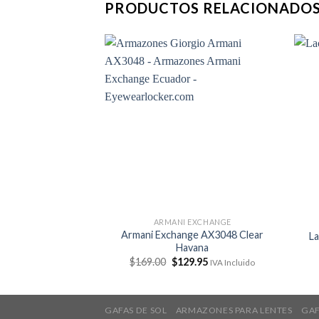
PRODUCTOS RELACIONADO
ARMANI EXCHANGE
Armani Exchange AX3048 Clear
L
Havana
El
El
$
169.00
$
129.95
IVA Incluido
precio
precio
original
actual
era:
es:
$169.00.
$129.95.
GAFAS DE SOL
ARMAZONES PARA LENTES
GAF