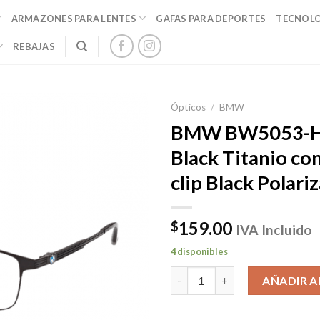
ARMAZONES PARA LENTES
GAFAS PARA DEPORTES
TECNOL
REBAJAS
Ópticos
/
BMW
BMW BW5053-H
Black Titanio co
clip Black Polari
159.00
$
IVA Incluido
4 disponibles
BMW BW5053-H/V 002 Black Tita
AÑADIR A