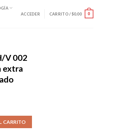
OGÍA
0
ACCEDER
CARRITO /
$
0.00
/V 002
n extra
zado
nio con extra clip Black Polarizado cantidad
L CARRITO