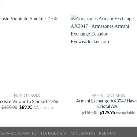
S
KENNETH COLE
ARMANI EXCHANGE
Armani Exchange AX3047 Hava
acoste Vinotinto Smoke L2766
Cristal Azul
El
El
$
159.00
$
89.95
IVA Incluido
precio
precio
El
El
$
160.00
$
129.95
IVA Incluido
original
actual
precio
precio
era:
es:
original
actual
$159.00.
$89.95.
era:
es:
$160.00.
$129.95.
AS PARA DEPORTES
TECNOLOGÍA
ACCESORIOS
REBAJAS