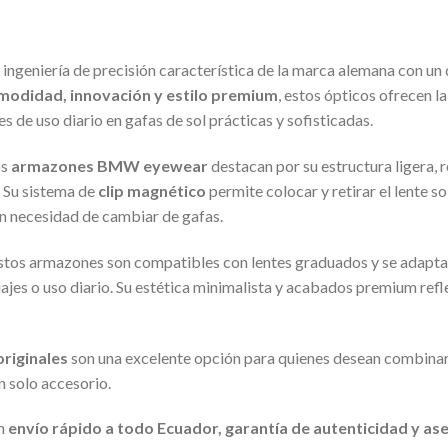
ingeniería de precisión característica de la marca alemana con un
modidad, innovación y estilo premium
, estos ópticos ofrecen l
 de uso diario en gafas de sol prácticas y sofisticadas.
os
armazones BMW eyewear
destacan por su estructura ligera, 
 Su sistema de
clip magnético
permite colocar y retirar el lente s
sin necesidad de cambiar de gafas.
 estos armazones son compatibles con lentes graduados y se adapt
iajes o uso diario. Su estética minimalista y acabados premium refl
riginales
son una excelente opción para quienes desean combina
n solo accesorio.
on
envío rápido a todo Ecuador, garantía de autenticidad y as