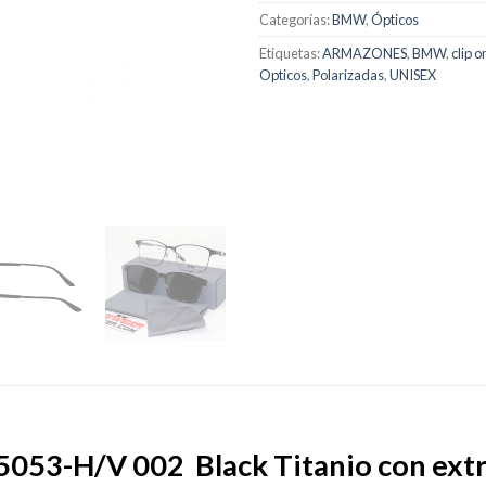
Categorías:
BMW
,
Ópticos
Etiquetas:
ARMAZONES
,
BMW
,
clip o
Opticos
,
Polarizadas
,
UNISEX
-H/V 002 Black Titanio con extra 