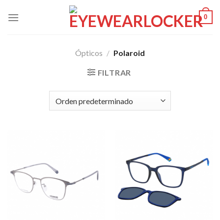
Skip
0
to
content
Ópticos
/
Polaroid
FILTRAR