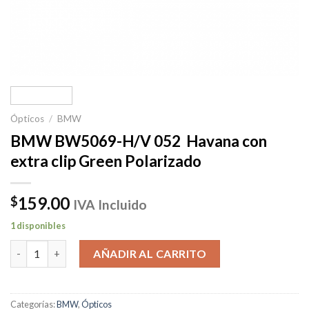
Ópticos
/
BMW
BMW BW5069-H/V 052 Havana con
extra clip Green Polarizado
159.00
$
IVA Incluido
1 disponibles
BMW BW5069-H/V 052 Havana con extra clip Green Polarizado
AÑADIR AL CARRITO
Categorías:
BMW
,
Ópticos