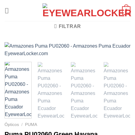
Skip
0
to
content
FILTRAR
Ópticos
/
PUMA
Puma PU02060 Green Havana