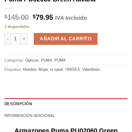
El
El
145.00
79.95
$
$
IVA Incluido
precio
precio
1 disponibles
original
actual
Puma PU02060 Green Havana cantidad
era:
es:
AÑADIR AL CARRITO
$145.00.
$79.95.
Categorías:
Ópticos
,
PUMA
,
PUMA
Etiquetas:
Hombre
,
Mujer
,
rx sport
,
UNISEX
,
Valentines
DESCRIPCIÓN
INFORMACIÓN ADICIONAL
Armazones Puma PU02060 Green