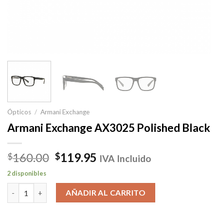
Ópticos
/
Armani Exchange
Armani Exchange AX3025 Polished Black
El
El
160.00
119.95
$
$
IVA Incluido
precio
precio
2 disponibles
original
actual
Armani Exchange AX3025 Polished Black cantidad
era:
es:
AÑADIR AL CARRITO
$160.00.
$119.95.