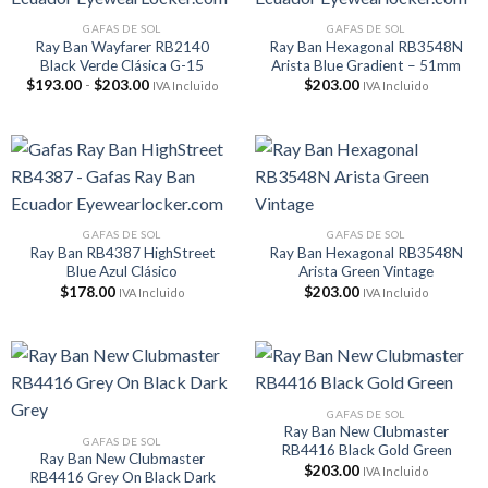
GAFAS DE SOL
GAFAS DE SOL
Ray Ban Wayfarer RB2140
Ray Ban Hexagonal RB3548N
Black Verde Clásica G-15
Arista Blue Gradient – 51mm
Rango
$
193.00
-
$
203.00
$
203.00
IVA Incluido
IVA Incluido
de
precios:
desde
$193.00
hasta
$203.00
GAFAS DE SOL
GAFAS DE SOL
Ray Ban RB4387 HighStreet
Ray Ban Hexagonal RB3548N
Blue Azul Clásico
Arista Green Vintage
$
178.00
$
203.00
IVA Incluido
IVA Incluido
GAFAS DE SOL
Ray Ban New Clubmaster
GAFAS DE SOL
RB4416 Black Gold Green
Ray Ban New Clubmaster
$
203.00
IVA Incluido
RB4416 Grey On Black Dark