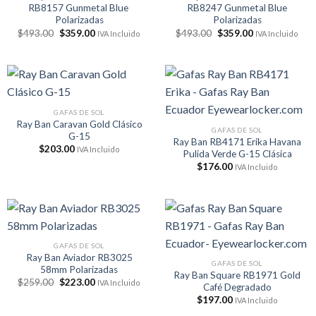
RB8157 Gunmetal Blue
RB8247 Gunmetal Blue
Polarizadas
Polarizadas
El
El
El
El
$
493.00
$
359.00
$
493.00
$
359.00
IVA Incluido
IVA Incluido
precio
precio
precio
precio
original
actual
original
actual
era:
es:
era:
es:
$493.00.
$359.00.
$493.00.
$359.00.
GAFAS DE SOL
Ray Ban Caravan Gold Clásico
GAFAS DE SOL
G-15
Ray Ban RB4171 Erika Havana
$
203.00
IVA Incluido
Pulida Verde G-15 Clásica
$
176.00
IVA Incluido
GAFAS DE SOL
Ray Ban Aviador RB3025
GAFAS DE SOL
58mm Polarizadas
Ray Ban Square RB1971 Gold
El
El
$
259.00
$
223.00
IVA Incluido
Café Degradado
precio
precio
original
actual
$
197.00
IVA Incluido
era:
es: