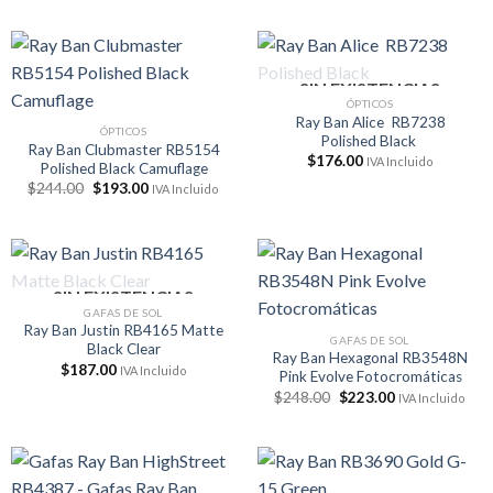
SIN EXISTENCIAS
ÓPTICOS
Ray Ban Alice RB7238
ÓPTICOS
Polished Black
Ray Ban Clubmaster RB5154
$
176.00
IVA Incluido
Polished Black Camuflage
El
El
$
244.00
$
193.00
IVA Incluido
precio
precio
original
actual
era:
es:
$244.00.
$193.00.
SIN EXISTENCIAS
GAFAS DE SOL
Ray Ban Justin RB4165 Matte
GAFAS DE SOL
Black Clear
Ray Ban Hexagonal RB3548N
$
187.00
IVA Incluido
Pink Evolve Fotocromáticas
El
El
$
248.00
$
223.00
IVA Incluido
precio
precio
original
actual
era:
es:
$248.00.
$223.00.