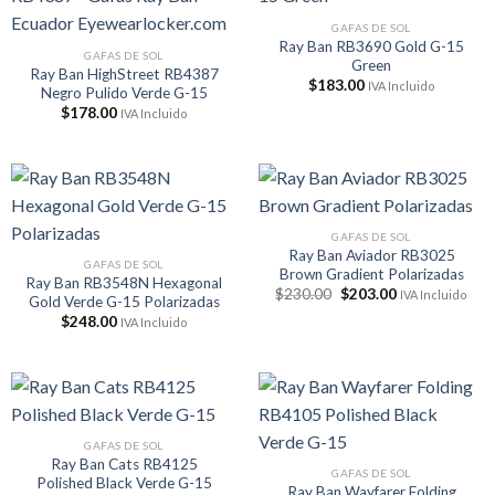
GAFAS DE SOL
Ray Ban RB3690 Gold G-15
GAFAS DE SOL
Green
Ray Ban HighStreet RB4387
$
183.00
IVA Incluido
Negro Pulido Verde G-15
$
178.00
IVA Incluido
GAFAS DE SOL
Ray Ban Aviador RB3025
GAFAS DE SOL
Brown Gradient Polarizadas
Ray Ban RB3548N Hexagonal
El
El
$
230.00
$
203.00
IVA Incluido
Gold Verde G-15 Polarizadas
precio
precio
$
248.00
original
actual
IVA Incluido
era:
es:
$230.00.
$203.00.
GAFAS DE SOL
Ray Ban Cats RB4125
GAFAS DE SOL
Polished Black Verde G-15
Ray Ban Wayfarer Folding