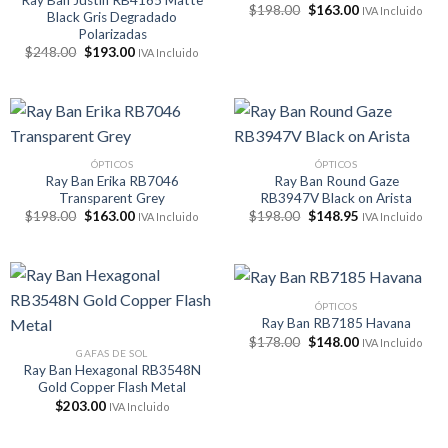
El
El
$
198.00
$
163.00
IVA Incluido
Black Gris Degradado
precio
precio
Polarizadas
original
actual
era:
es:
El
El
$
248.00
$
193.00
IVA Incluido
$198.00.
$163.00.
precio
precio
original
actual
era:
es:
$248.00.
$193.00.
ÓPTICOS
ÓPTICOS
Ray Ban Erika RB7046
Ray Ban Round Gaze
Transparent Grey
RB3947V Black on Arista
El
El
El
El
$
198.00
$
163.00
$
198.00
$
148.95
IVA Incluido
IVA Incluido
precio
precio
precio
precio
original
actual
original
actual
era:
es:
era:
es:
$198.00.
$163.00.
$198.00.
$148.95.
ÓPTICOS
Ray Ban RB7185 Havana
El
El
$
178.00
$
148.00
IVA Incluido
precio
precio
GAFAS DE SOL
original
actual
Ray Ban Hexagonal RB3548N
era:
es:
Gold Copper Flash Metal
$178.00.
$148.00.
$
203.00
IVA Incluido