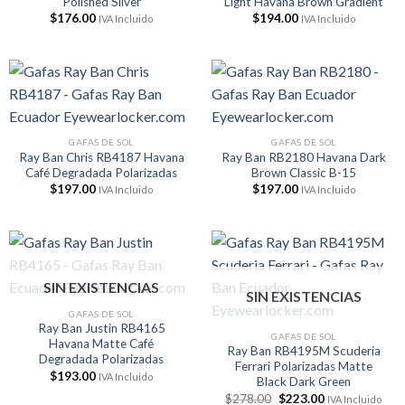
Polished Silver
Light Havana Brown Gradient
$
176.00
$
194.00
IVA Incluido
IVA Incluido
GAFAS DE SOL
GAFAS DE SOL
Ray Ban Chris RB4187 Havana
Ray Ban RB2180 Havana Dark
Café Degradada Polarizadas
Brown Classic B-15
$
197.00
$
197.00
IVA Incluido
IVA Incluido
SIN EXISTENCIAS
SIN EXISTENCIAS
GAFAS DE SOL
Ray Ban Justin RB4165
GAFAS DE SOL
Havana Matte Café
Ray Ban RB4195M Scuderia
Degradada Polarizadas
Ferrari Polarizadas Matte
$
193.00
IVA Incluido
Black Dark Green
El
El
$
278.00
$
223.00
IVA Incluido