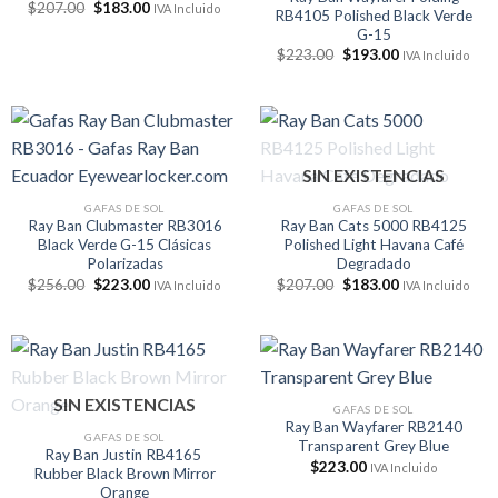
El
El
$
207.00
$
183.00
IVA Incluido
RB4105 Polished Black Verde
precio
precio
G-15
original
actual
era:
es:
El
El
$
223.00
$
193.00
IVA Incluido
$207.00.
$183.00.
precio
precio
original
actual
era:
es:
$223.00.
$193.00.
SIN EXISTENCIAS
GAFAS DE SOL
GAFAS DE SOL
Ray Ban Clubmaster RB3016
Ray Ban Cats 5000 RB4125
Black Verde G-15 Clásicas
Polished Light Havana Café
Polarizadas
Degradado
El
El
El
El
$
256.00
$
223.00
$
207.00
$
183.00
IVA Incluido
IVA Incluido
precio
precio
precio
precio
original
actual
original
actual
era:
es:
era:
es:
$256.00.
$223.00.
$207.00.
$183.00.
SIN EXISTENCIAS
GAFAS DE SOL
Ray Ban Wayfarer RB2140
GAFAS DE SOL
Transparent Grey Blue
Ray Ban Justin RB4165
$
223.00
IVA Incluido
Rubber Black Brown Mirror
Orange