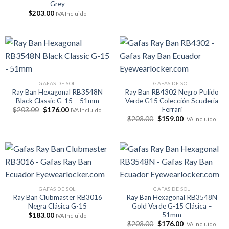
Grey
$
203.00
IVA Incluido
GAFAS DE SOL
GAFAS DE SOL
Ray Ban Hexagonal RB3548N
Ray Ban RB4302 Negro Pulido
Black Classic G-15 – 51mm
Verde G15 Colección Scuderia
Ferrari
El
El
$
203.00
$
176.00
IVA Incluido
precio
precio
El
El
$
203.00
$
159.00
IVA Incluido
original
actual
precio
precio
era:
es:
original
actual
$203.00.
$176.00.
era:
es:
$203.00.
$159.00.
GAFAS DE SOL
GAFAS DE SOL
Ray Ban Clubmaster RB3016
Ray Ban Hexagonal RB3548N
Negra Clásica G-15
Gold Verde G-15 Clásica –
51mm
$
183.00
IVA Incluido
El
El
$
203.00
$
176.00
IVA Incluido