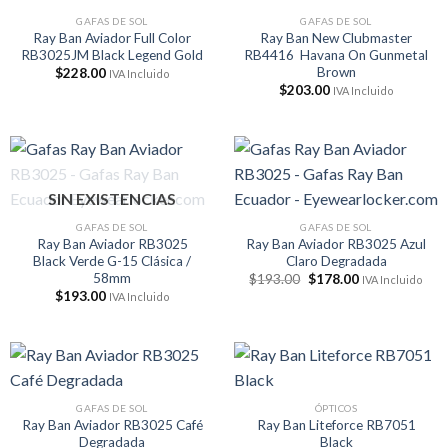
GAFAS DE SOL
GAFAS DE SOL
Ray Ban Aviador Full Color
Ray Ban New Clubmaster
RB3025JM Black Legend Gold
RB4416 Havana On Gunmetal
Brown
$
228.00
IVA Incluido
$
203.00
IVA Incluido
SIN EXISTENCIAS
GAFAS DE SOL
GAFAS DE SOL
Ray Ban Aviador RB3025
Ray Ban Aviador RB3025 Azul
Black Verde G-15 Clásica /
Claro Degradada
58mm
El
El
$
193.00
$
178.00
IVA Incluido
precio
precio
$
193.00
IVA Incluido
original
actual
era:
es:
$193.00.
$178.00.
GAFAS DE SOL
ÓPTICOS
Ray Ban Aviador RB3025 Café
Ray Ban Liteforce RB7051
Degradada
Black