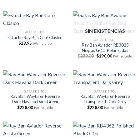
precio
precio
original
actual
era:
es:
$203.00.
$176.00.
SIN EXISTENCIAS
ACCESORIOS
Estuche Ray Ban Café Clásico
GAFAS DE SOL
$
29.95
IVA Incluido
Ray Ban Aviador RB3025
Negras G-15 Polarizadas
El
El
$
230.00
$
196.00
IVA Incluido
precio
precio
original
actual
era:
es:
$230.00.
$196.00.
GAFAS DE SOL
GAFAS DE SOL
Ray Ban Wayfarer Reverse
Ray Ban Wayfarer Reverse
Dark Havana Dark Green
Transparent Dark Grey
$
228.00
$
228.00
IVA Incluido
IVA Incluido