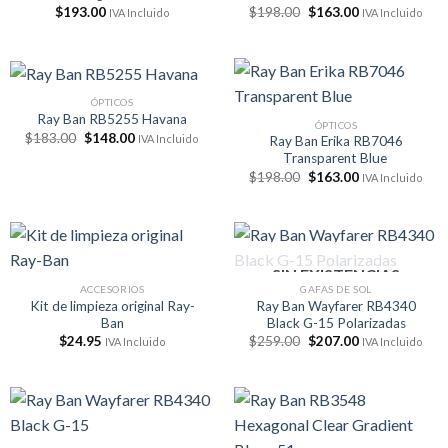
El
El
$
193.00
$
198.00
$
163.00
IVA Incluido
IVA Incluido
precio
precio
original
actual
era:
es:
$198.00.
$163.00.
ÓPTICOS
Ray Ban RB5255 Havana
ÓPTICOS
El
El
$
183.00
$
148.00
IVA Incluido
Ray Ban Erika RB7046
precio
precio
Transparent Blue
original
actual
El
El
era:
es:
$
198.00
$
163.00
IVA Incluido
precio
precio
$183.00.
$148.00.
original
actual
era:
es:
$198.00.
$163.00.
SIN EXISTENCIAS
ACCESORIOS
GAFAS DE SOL
Kit de limpieza original Ray-
Ray Ban Wayfarer RB4340
Ban
Black G-15 Polarizadas
El
El
$
24.95
$
259.00
$
207.00
IVA Incluido
IVA Incluido
precio
precio
original
actual
era:
es:
$259.00.
$207.00.