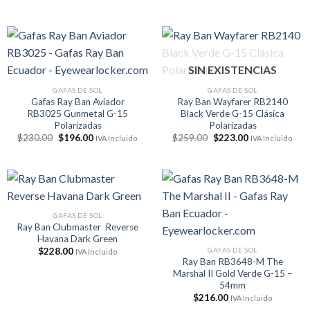
precio
precio
original
actual
era:
es:
$278.00.
$223.00.
SIN EXISTENCIAS
GAFAS DE SOL
GAFAS DE SOL
Gafas Ray Ban Aviador
Ray Ban Wayfarer RB2140
RB3025 Gunmetal G-15
Black Verde G-15 Clásica
Polarizadas
Polarizadas
El
El
El
El
$
230.00
$
196.00
$
259.00
$
223.00
IVA Incluido
IVA Incluido
precio
precio
precio
precio
original
actual
original
actual
era:
es:
era:
es:
$230.00.
$196.00.
$259.00.
$223.00.
GAFAS DE SOL
Ray Ban Clubmaster Reverse
Havana Dark Green
GAFAS DE SOL
$
228.00
IVA Incluido
Ray Ban RB3648-M The
Marshal II Gold Verde G-15 –
54mm
$
216.00
IVA Incluido