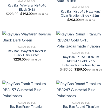
GAFAS DE SOL
Ray Ban Wayfarer RB4340
GAFAS DE SOL
Black G-15
Ray Ban RB3548 Hexagonal
El
El
$
223.00
$
193.00
IVA Incluido
Clear Gradient Blue – 51mm
precio
precio
original
actual
$
203.00
IVA Incluido
era:
es:
$223.00.
$193.00.
GAFAS DE SOL
Ray Ban Wayfarer Reverse
GAFAS DE SOL
Black Dark Green
Ray Ban Round Titanium
$
228.00
IVA Incluido
RB8247 Gold G-15
Polarizadas made in Japan
El
El
$
493.00
$
359.00
IVA Incluido
precio
precio
original
actual
era:
es:
$493.00.
$359.00.
GAFAS DE SOL
GAFAS DE SOL
Ray Ban Frank Titanium
Ray Ban Round Titanium