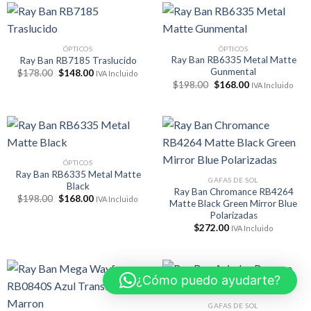
ÓPTICOS
ÓPTICOS
Ray Ban RB6335 Metal Matte
Ray Ban RB7185 Traslucido
Gunmental
El
El
$
178.00
$
148.00
IVA Incluido
precio
precio
El
El
$
198.00
$
168.00
IVA Incluido
original
actual
precio
precio
era:
es:
original
actual
$178.00.
$148.00.
era:
es:
$198.00.
$168.00.
ÓPTICOS
Ray Ban RB6335 Metal Matte
GAFAS DE SOL
Black
Ray Ban Chromance RB4264
El
El
$
198.00
$
168.00
IVA Incluido
Matte Black Green Mirror Blue
precio
precio
Polarizadas
original
actual
era:
es:
$
272.00
IVA Incluido
$198.00.
$168.00.
¿Cómo puedo ayudarte?
GAFAS DE SOL