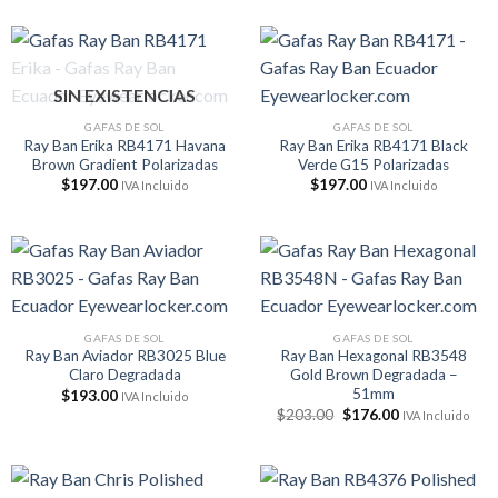
$259.00.
$223.00.
SIN EXISTENCIAS
GAFAS DE SOL
GAFAS DE SOL
Ray Ban Erika RB4171 Havana
Ray Ban Erika RB4171 Black
Brown Gradient Polarizadas
Verde G15 Polarizadas
$
197.00
$
197.00
IVA Incluido
IVA Incluido
GAFAS DE SOL
GAFAS DE SOL
Ray Ban Aviador RB3025 Blue
Ray Ban Hexagonal RB3548
Claro Degradada
Gold Brown Degradada –
51mm
$
193.00
IVA Incluido
El
El
$
203.00
$
176.00
IVA Incluido
precio
precio
original
actual
era:
es:
$203.00.
$176.00.