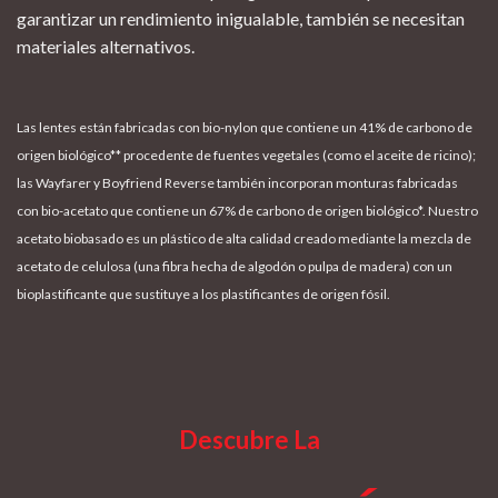
garantizar un rendimiento inigualable, también se necesitan
materiales alternativos.
Las lentes están fabricadas con bio-nylon que contiene un 41% de carbono de
origen biológico** procedente de fuentes vegetales (como el aceite de ricino);
las Wayfarer y Boyfriend Reverse también incorporan monturas fabricadas
con bio-acetato que contiene un 67% de carbono de origen biológico*. Nuestro
acetato biobasado es un plástico de alta calidad creado mediante la mezcla de
acetato de celulosa (una fibra hecha de algodón o pulpa de madera) con un
bioplastificante que sustituye a los plastificantes de origen fósil.
Descubre La