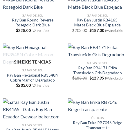
GAFAS DE SOL
GAFAS DE SOL
Ray Ban Round Reverse
Ray Ban Justin RB4165
Rosegold Dark Blue
Matte Black Blue Espejada
El
El
$
228.00
$
203.00
$
187.00
IVA Incluido
IVA Incluido
precio
precio
original
actual
era:
es:
$203.00.
$187.00.
SIN EXISTENCIAS
GAFAS DE SOL
Ray Ban RB4171 Erika
GAFAS DE SOL
Translucido Gris Degradado
Ray Ban Hexagonal RB3548N
El
El
$
183.00
$
129.95
IVA Incluido
Cobre Marron Degradado
precio
precio
$
203.00
original
actual
IVA Incluido
era:
es:
$183.00.
$129.95.
ÓPTICOS
Ray Ban Erika RB7046 Beige
GAFAS DE SOL
Transparente
Ray Ban Justin RB4165 Matte