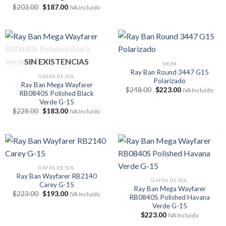
El
El
$
203.00
$
187.00
IVA Incluido
precio
precio
original
actual
era:
es:
$203.00.
$187.00.
SIN EXISTENCIAS
MOM
Ray Ban Round 3447 G15
GAFAS DE SOL
Polarizado
Ray Ban Mega Wayfarer
El
El
$
248.00
$
223.00
IVA Incluido
RB0840S Polished Black
precio
precio
Verde G-15
original
actual
era:
es:
El
El
$
228.00
$
183.00
IVA Incluido
$248.00.
$223.00.
precio
precio
original
actual
era:
es:
$228.00.
$183.00.
GAFAS DE SOL
Ray Ban Wayfarer RB2140
GAFAS DE SOL
Carey G-15
Ray Ban Mega Wayfarer
El
El
$
223.00
$
193.00
IVA Incluido
RB0840S Polished Havana
precio
precio
Verde G-15
original
actual
era:
es:
$
223.00
IVA Incluido
$223.00.
$193.00.