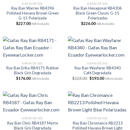
GAFAS DE SOL
GAFAS DE SOL
Ray Ban Warren RB4396
Ray Ban Hexagonal RB4306
Polished Havana Brown Green
Black Green Classic G-15
G-15 Polarizada
Polarizadas
$
227.00
$
226.00
IVA Incluido
IVA Incluido
GAFAS DE SOL
GAFAS DE SOL
Ray Ban Erika RB4171 Rubber
Ray Ban Wayfarer RB4340
Black Gris Degradada
Café Degradada
El
El
$
176.00
$
223.00
$
193.00
IVA Incluido
IVA Incluido
precio
precio
original
actual
era:
es:
$223.00.
$193.00.
GAFAS DE SOL
GAFAS DE SOL
Ray Ban Chris RB4187 Matte
Ray Ban Chromance RB2213
Black Gris Degradada
Polished Havana Brown Light