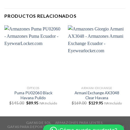
PRODUCTOS RELACIONADOS
ÓPTICOS
ARMANI EXCHANGE
Puma PU02060 Black
Armani Exchange AX3048
Havana Pulido
Clear Havana
El
El
El
El
$
145.00
$
89.95
$
169.00
$
129.95
IVA Incluido
IVA Incluido
precio
precio
precio
precio
original
actual
original
actual
era:
es:
era:
es:
$145.00.
$89.95.
$169.00.
$129.95.
GAFAS DE SOL
ARMAZONES PARA LENTES
GAFAS PARA DEPORTES
TECNOLOGÍA
ACCESORIOS
REBAJAS