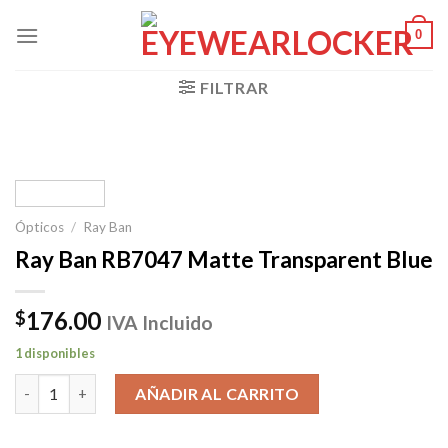
Skip
0
to
content
FILTRAR
Ópticos
/
Ray Ban
Ray Ban RB7047 Matte Transparent Blue
176.00
$
IVA Incluido
1 disponibles
Ray Ban RB7047 Matte Transparent Blue cantidad
AÑADIR AL CARRITO