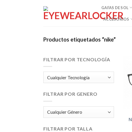
Skip
GAFAS DE SOL
to
content
ACCESORIOS
Productos etiquetados “nike”
FILTRAR POR TECNOLOGÍA
FILTRAR POR GENERO
N
FILTRAR POR TALLA