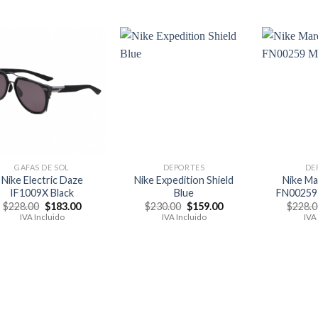
original
actual
original
actual
era:
es:
era:
es:
$159.00.
$89.95.
$193.00.
$89.95.
GAFAS DE SOL
DEPORTES
DE
Nike Electric Daze
Nike Expedition Shield
Nike M
IF1009X Black
Blue
FN00259 
El
El
El
El
$
228.00
$
183.00
$
230.00
$
159.00
$
228.
precio
precio
precio
precio
IVA Incluido
IVA Incluido
IVA
original
actual
original
actual
era:
es:
era:
es:
$228.00.
$183.00.
$230.00.
$159.00.