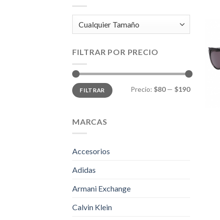
FILTRAR POR PRECIO
Precio
Precio
Precio:
$80
—
$190
FILTRAR
mínimo
máximo
MARCAS
Accesorios
Adidas
Armani Exchange
Calvin Klein