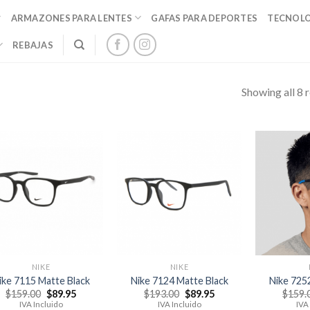
ARMAZONES PARA LENTES
GAFAS PARA DEPORTES
TECNOL
REBAJAS
Showing all 8 r
NIKE
NIKE
ike 7115 Matte Black
Nike 7124 Matte Black
Nike 725
El
El
El
El
$
159.00
$
89.95
$
193.00
$
89.95
$
159.
precio
precio
precio
precio
IVA Incluido
IVA Incluido
IVA