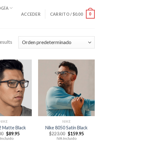
OGÍA
0
ACCEDER
CARRITO /
$
0.00
esults
NIKE
NIKE
2 Matte Black
Nike 8050 Satin Black
El
El
El
El
00
$
89.95
$
223.00
$
159.95
precio
precio
precio
precio
 Incluido
IVA Incluido