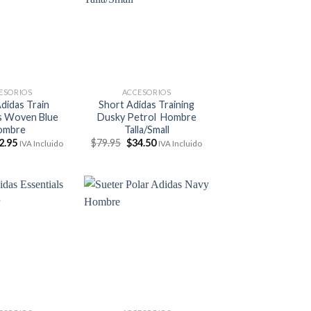
ESORIOS
ACCESORIOS
didas Train
Short Adidas Training
ls Woven Blue
Dusky Petrol Hombre
ombre
Talla/Small
El
El
El
2.95
$
79.95
$
34.50
IVA Incluido
IVA Incluido
ecio
precio
precio
precio
ginal
actual
original
actual
:
es:
era:
es:
8.00.
$32.95.
$79.95.
$34.50.