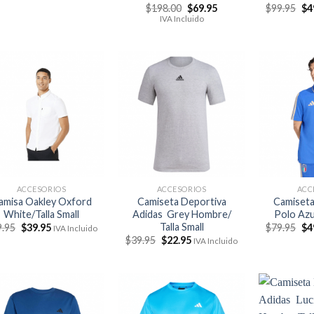
original
actual
El
El
El
$
198.00
$
69.95
$
99.95
$
4
era:
es:
precio
precio
pr
IVA Incluido
$37.50.
$27.50.
original
actual
ori
era:
es:
era
$198.00.
$69.95.
$9
ACCESORIOS
ACCESORIOS
ACC
amisa Oakley Oxford
Camiseta Deportiva
Camiset
White/Talla Small
Adidas Grey Hombre/
Polo Azul
Talla Small
El
El
El
9.95
$
39.95
$
79.95
$
4
IVA Incluido
precio
precio
pr
El
El
$
39.95
$
22.95
IVA Incluido
original
actual
ori
precio
precio
era:
es:
era
original
actual
$99.95.
$39.95.
$7
era:
es:
$39.95.
$22.95.