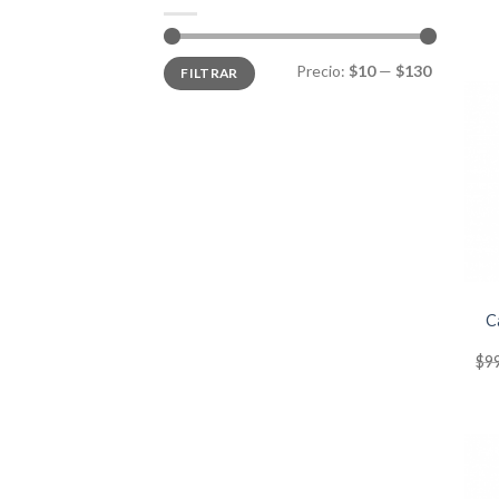
Precio
Precio
Precio:
$10
—
$130
FILTRAR
mínimo
máximo
C
$
9