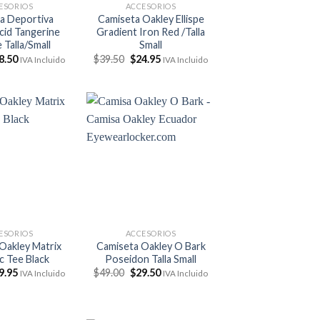
ESORIOS
ACCESORIOS
a Deportiva
Camiseta Oakley Ellispe
cid Tangerine
Gradient Iron Red /Talla
Talla/Small
Small
El
El
El
8.50
$
39.50
$
24.95
IVA Incluido
IVA Incluido
ecio
precio
precio
precio
ginal
actual
original
actual
:
es:
era:
es:
9.95.
$38.50.
$39.50.
$24.95.
ESORIOS
ACCESORIOS
Oakley Matrix
Camiseta Oakley O Bark
c Tee Black
Poseidon Talla Small
El
El
El
9.95
$
49.00
$
29.50
IVA Incluido
IVA Incluido
ecio
precio
precio
precio
ginal
actual
original
actual
:
es:
era:
es:
9.00.
$29.95.
$49.00.
$29.50.