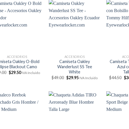
$49.00.
$29.95.
ACCESORIOS
ACCESORIOS
ACC
miseta Oakley O-Bold
Camiseta Oakley
Camiseta 
llipse Blackout Camo
Wanderlust SS Tee
Azul c
White
Tal
El
El
9.00
$
29.50
IVA Incluido
precio
precio
El
El
El
$
49.00
$
29.95
$
44.50
$
3
IVA Incluido
original
actual
precio
precio
pr
era:
es:
original
actual
ori
$49.00.
$29.50.
era:
es:
era
$49.00.
$29.95.
$4