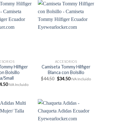
ESORIOS
ACCESORIOS
Tommy Hilfiger
Camiseta Tommy Hilfiger
on Bolsillo
Blanca con Bolsillo
la/Small
El
El
$
44.50
$
34.50
IVA Incluido
precio
precio
El
4.50
IVA Incluido
original
actual
ecio
precio
era:
es:
ginal
actual
$44.50.
$34.50.
:
es:
4.50.
$34.50.