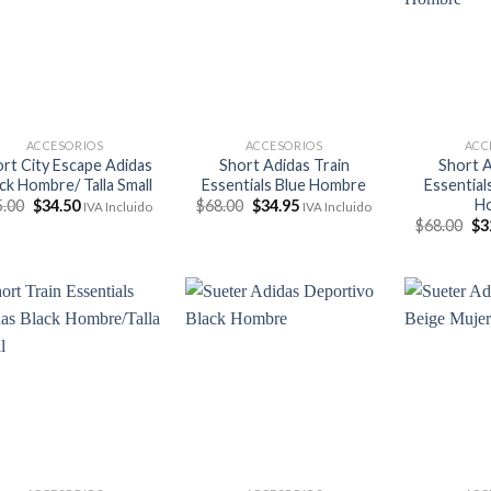
ACCESORIOS
ACCESORIOS
ACC
rt City Escape Adidas
Short Adidas Train
Short A
ck Hombre/ Talla Small
Essentials Blue Hombre
Essentia
H
El
El
El
El
5.00
$
34.50
$
68.00
$
34.95
IVA Incluido
IVA Incluido
precio
precio
precio
precio
El
$
68.00
$
3
original
actual
original
actual
pr
era:
es:
era:
es:
ori
$75.00.
$34.50.
$68.00.
$34.95.
era
$6