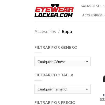
Skip
GAFAS DE SOL
to
content
ACCESORIOS
Accesorios
/
Ropa
FILTRAR POR GENERO
FILTRAR POR TALLA
B
$
3
FILTRAR POR PRECIO