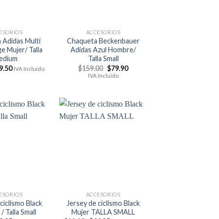
ESORIOS
ACCESORIOS
 Adidas Multi
Chaqueta Beckenbauer
e Mujer/ Talla
Adidas Azul Hombre/
edium
Talla Small
El
El
El
9.50
$
159.00
$
79.90
IVA Incluido
ecio
precio
precio
precio
IVA Incluido
ginal
actual
original
actual
:
es:
era:
es:
9.95.
$49.50.
$159.00.
$79.90.
ESORIOS
ACCESORIOS
ciclismo Black
Jersey de ciclismo Black
 Talla Small
Mujer TALLA SMALL