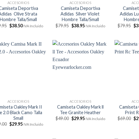
ACCESORIOS
ACCESORIOS
ACC
Camiseta Deportiva
Camiseta Deportiva
Camiset
Adidas Olive Strata
Adidas Silver Violet
Adidas Lu
Hombre Talla/Small
Hombre Talla/Small
Hombre 
El
El
El
El
El
9.95
$
38.50
$
79.95
$
38.95
$
79.95
$
3
IVA Incluido
IVA Incluido
precio
precio
precio
precio
pr
original
actual
original
actual
ori
era:
es:
era:
es:
era
$79.95.
$38.50.
$79.95.
$38.95.
$7
ACCESORIOS
ACCESORIOS
ACC
miseta Oakley Mark II
Camiseta Oakley Mark ll
Camiseta 
e 2.0 Black Camo Talla
Tee Granite Heather
Print R
Small
El
El
El
$
49.00
$
29.95
$
69.00
$
2
IVA Incluido
precio
precio
pr
El
El
9.00
$
29.95
IVA Incluido
original
actual
ori
precio
precio
era:
es:
era
original
actual
$49.00.
$29.95.
$6
era:
es: