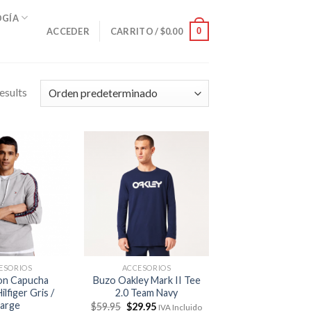
OGÍA
0
ACCEDER
CARRITO /
$
0.00
esults
ESORIOS
ACCESORIOS
on Capucha
Buzo Oakley Mark II Tee
lfiger Gris /
2.0 Team Navy
Large
El
El
$
59.95
$
29.95
IVA Incluido