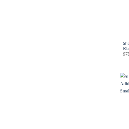
Sho
Bla
$
7