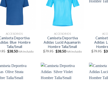
ACCESORIOS
ACCESORIOS
ACC
Camiseta Deportiva
Camiseta Deportiva
Camiset
didas Blue Hombre
Adidas Lucid Aquamarin
Adidas L
Talla/Small
Hombre Talla/Small
Hombre 
El
El
El
El
El
9.95
$
38.50
$
79.95
$
38.50
$
79.95
$
3
IVA Incluido
IVA Incluido
precio
precio
precio
precio
pr
original
actual
original
actual
ori
era:
es:
era:
es:
era
$79.95.
$38.50.
$79.95.
$38.50.
$7