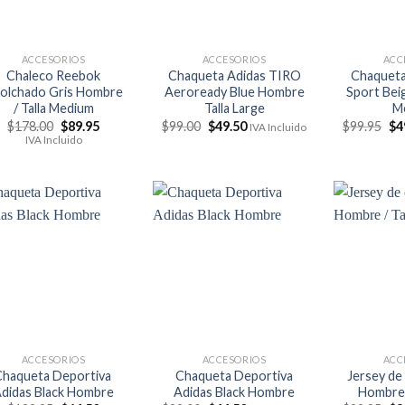
ACCESORIOS
ACCESORIOS
ACC
Chaleco Reebok
Chaqueta Adidas TIRO
Chaqueta
olchado Gris Hombre
Aeroready Blue Hombre
Sport Beig
/ Talla Medium
Talla Large
M
El
El
El
El
El
$
178.00
$
89.95
$
99.00
$
49.50
$
99.95
$
4
IVA Incluido
precio
precio
precio
precio
pr
IVA Incluido
original
actual
original
actual
ori
era:
es:
era:
es:
era
$178.00.
$89.95.
$99.00.
$49.50.
$9
ACCESORIOS
ACCESORIOS
ACC
haqueta Deportiva
Chaqueta Deportiva
Jersey de 
didas Black Hombre
Adidas Black Hombre
Hombre /