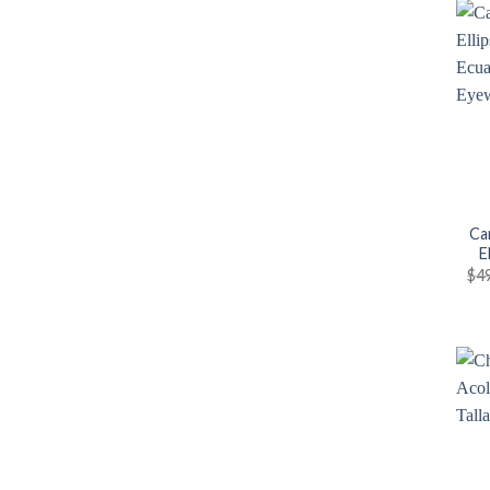
Ca
E
$
4