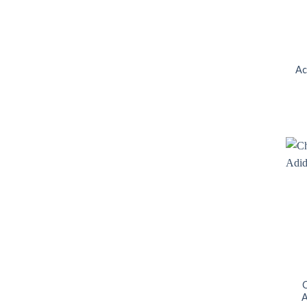
Ac
C
A