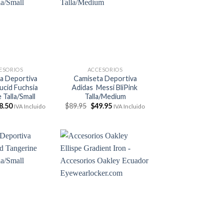
ESORIOS
ACCESORIOS
a Deportiva
Camiseta Deportiva
ucid Fuchsia
Adidas Messi BliPink
Talla/Small
Talla/Medium
El
El
El
8.50
$
89.95
$
49.95
IVA Incluido
IVA Incluido
ecio
precio
precio
precio
ginal
actual
original
actual
:
es:
era:
es:
9.95.
$38.50.
$89.95.
$49.95.