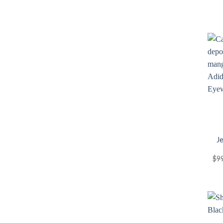
Je
$
9