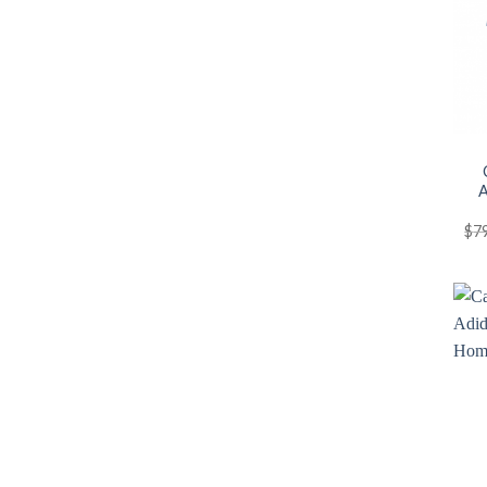
A
$
7