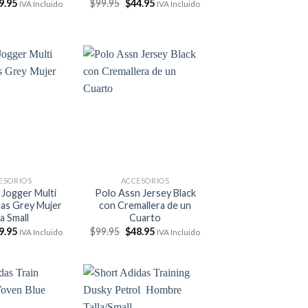
El
El
El
9.95
$
99.95
$
44.95
IVA Incluido
IVA Incluido
ecio
precio
precio
precio
ginal
actual
original
actual
:
es:
era:
es:
9.95.
$39.95.
$99.95.
$44.95.
ESORIOS
ACCESORIOS
 Jogger Multi
Polo Assn Jersey Black
das Grey Mujer
con Cremallera de un
la Small
Cuarto
El
El
El
9.95
$
99.95
$
48.95
IVA Incluido
IVA Incluido
ecio
precio
precio
precio
ginal
actual
original
actual
:
es:
era:
es:
9.95.
$39.95.
$99.95.
$48.95.