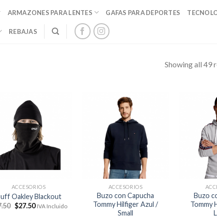
ARMAZONES PARA LENTES
GAFAS PARA DEPORTES
TECNOL
REBAJAS
Showing all 49 r
ACCESORIOS
ACCESORIOS
ACC
Buzo con Capucha
Buzo c
uff Oakley Blackout
Tommy Hilfiger Azul /
Tommy Hi
El
El
7.50
$
27.50
IVA Incluido
precio
precio
Small