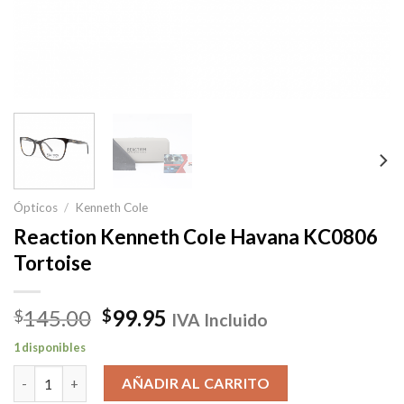
Ópticos
/
Kenneth Cole
Reaction Kenneth Cole Havana KC0806
Tortoise
El
El
145.00
99.95
$
$
IVA Incluido
precio
precio
1 disponibles
original
actual
Reaction Kenneth Cole Havana KC0806 Tortoise cantidad
era:
es:
AÑADIR AL CARRITO
$145.00.
$99.95.