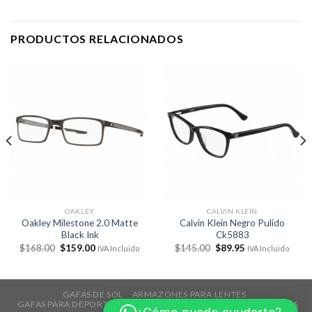
PRODUCTOS RELACIONADOS
OAKLEY
CALVIN KLEIN
Oakley Milestone 2.0 Matte
Calvin Klein Negro Pulido
Black Ink
Ck5883
El
El
El
El
$
168.00
$
159.00
$
145.00
$
89.95
IVA Incluido
IVA Incluido
precio
precio
precio
precio
original
actual
original
actual
era:
es:
era:
es:
$168.00.
$159.00.
$145.00.
$89.95.
GAFAS DE SOL
ARMAZONES PARA LENTES
GAFAS PARA DEPORTES
TECNOLOGÍA
ACCESORIOS
REBAJAS