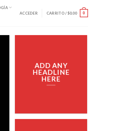
OGÍA
0
ACCEDER
CARRITO /
$
0.00
ADD ANY
HEADLINE
HERE