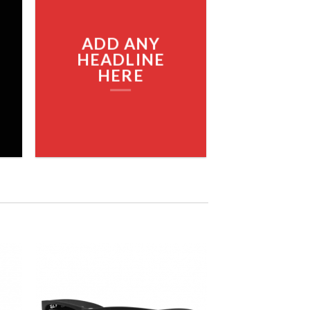
ADD ANY
HEADLINE
HERE