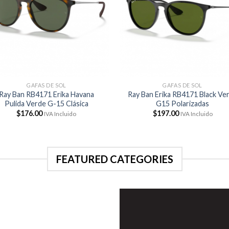
GAFAS DE SOL
GAFAS DE SOL
Ray Ban RB4171 Erika Havana
Ray Ban Erika RB4171 Black Ve
Pulida Verde G-15 Clásica
G15 Polarizadas
$
176.00
$
197.00
IVA Incluido
IVA Incluido
FEATURED CATEGORIES