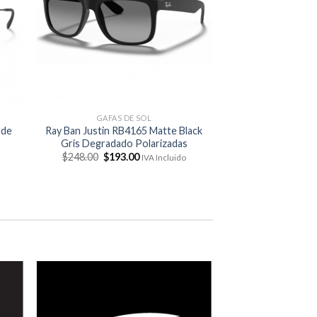
GAFAS DE SOL
rde
Ray Ban Justin RB4165 Matte Black
Gris Degradado Polarizadas
El
El
$
248.00
$
193.00
IVA Incluido
precio
precio
original
actual
era:
es:
$248.00.
$193.00.