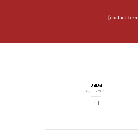
[contact-form
papa
4 junio, 2025
[...]