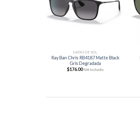
TICOS
GAFAS DE SOL
Ray Ban Chris RB4187 Matte Black
RA7145U Crystal
Gris Degradada
El
9.00
IVA Incluido
cio
precio
$
176.00
IVA Incluido
inal
actual
:
es:
8.00.
$159.00.
E REPUESTO
ODUCTOS