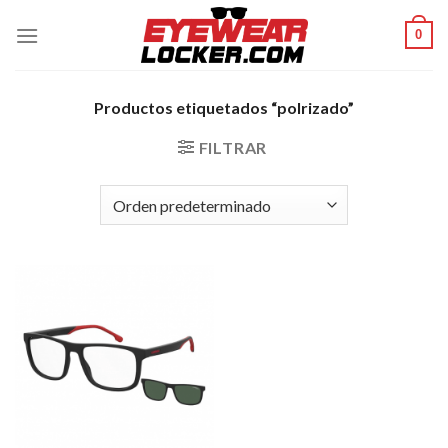
Skip
0
to
content
Productos etiquetados “polrizado”
FILTRAR