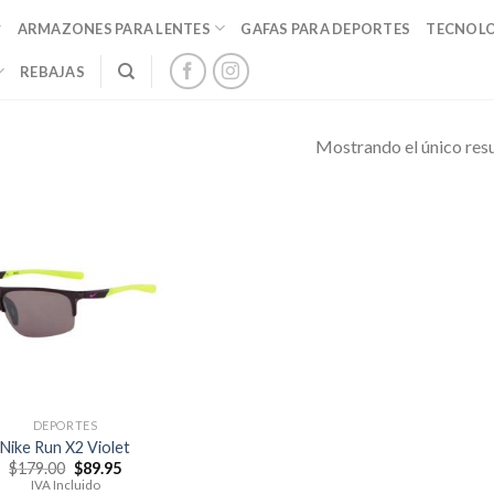
ARMAZONES PARA LENTES
GAFAS PARA DEPORTES
TECNOL
REBAJAS
Mostrando el único res
DEPORTES
Nike Run X2 Violet
El
El
$
179.00
$
89.95
precio
precio
IVA Incluido