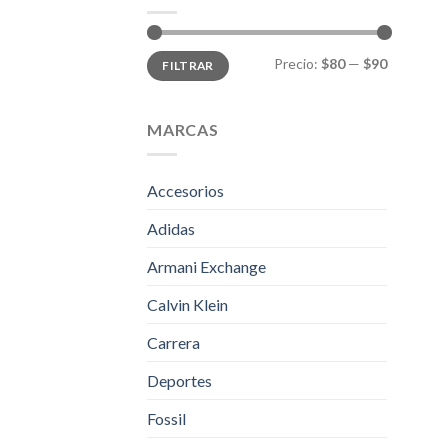
Precio
Precio
Precio:
$80
—
$90
FILTRAR
mínimo
máximo
MARCAS
Accesorios
Adidas
Armani Exchange
Calvin Klein
Carrera
Deportes
Fossil