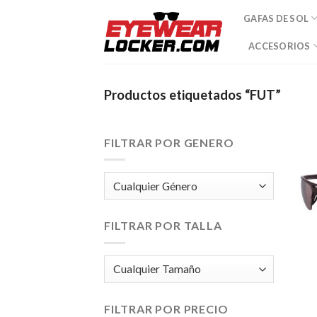
Skip
GAFAS DE SOL
to
content
ACCESORIOS
Productos etiquetados “FUT”
FILTRAR POR GENERO
FILTRAR POR TALLA
FILTRAR POR PRECIO