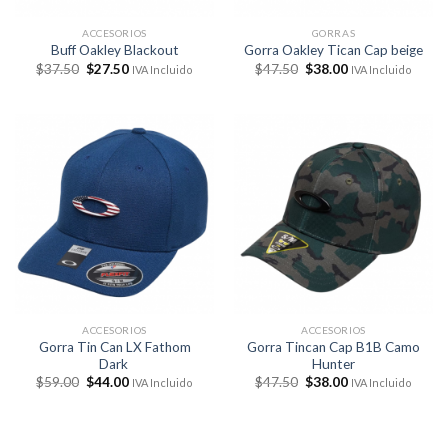
ACCESORIOS
GORRAS
Buff Oakley Blackout
Gorra Oakley Tican Cap beige
El
El
El
El
$
37.50
$
27.50
$
47.50
$
38.00
IVA Incluido
IVA Incluido
precio
precio
precio
precio
original
actual
original
actual
era:
es:
era:
es:
$37.50.
$27.50.
$47.50.
$38.00.
ACCESORIOS
ACCESORIOS
Gorra Tin Can LX Fathom
Gorra Tincan Cap B1B Camo
Dark
Hunter
El
El
El
El
$
59.00
$
44.00
$
47.50
$
38.00
IVA Incluido
IVA Incluido
precio
precio
precio
precio
original
actual
original
actual
era:
es:
era:
es:
$59.00.
$44.00.
$47.50.
$38.00.