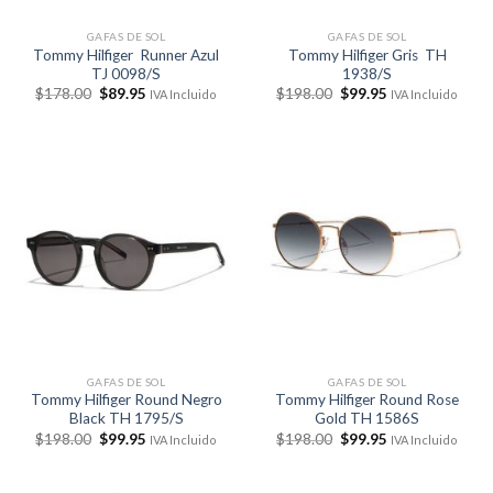
GAFAS DE SOL
GAFAS DE SOL
Tommy Hilfiger Runner Azul
Tommy Hilfiger Gris TH
TJ 0098/S
1938/S
El
El
El
El
$
178.00
$
89.95
$
198.00
$
99.95
IVA Incluido
IVA Incluido
precio
precio
precio
precio
original
actual
original
actual
era:
es:
era:
es:
$178.00.
$89.95.
$198.00.
$99.95.
GAFAS DE SOL
GAFAS DE SOL
Tommy Hilfiger Round Negro
Tommy Hilfiger Round Rose
Black TH 1795/S
Gold TH 1586S
El
El
El
El
$
198.00
$
99.95
$
198.00
$
99.95
IVA Incluido
IVA Incluido
precio
precio
precio
precio
original
actual
original
actual
era:
es:
era:
es: