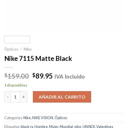
Ópticos
/
Nike
Nike 7115 Matte Black
El
El
159.00
89.95
$
$
IVA Incluido
precio
precio
1 disponibles
original
actual
Nike 7115 Matte Black cantidad
era:
es:
AÑADIR AL CARRITO
$159.00.
$89.95.
Categorías:
Nike
,
NIKE VISION
,
Ópticos
Etiquetas:
black rx
,
Hombre
,
Mujer
,
Mundial
,
nike
,
UNISEX
,
Valentines