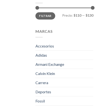
Precio
Precio
Precio:
$110
—
$130
FILTRAR
mínimo
máximo
MARCAS
Accesorios
Adidas
Armani Exchange
Calvin Klein
Carrera
Deportes
Fossil