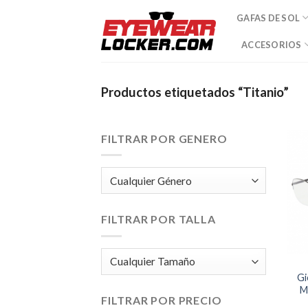
Skip
GAFAS DE SOL
to
content
ACCESORIOS
Productos etiquetados “Titanio”
FILTRAR POR GENERO
FILTRAR POR TALLA
Gi
M
FILTRAR POR PRECIO