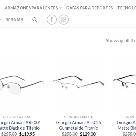
ARMAZONES PARA LENTES
GAFAS PARA DEPORTES
TECNOL
REBAJAS
Showing all 3 r
GIORGIO ARMANI
GIORGIO ARMANI
GIORG
orgio Armani AR5001
Giorgio Armani Ar5025
Giorgio 
atte Black de Titanio
Gunmetal de Titanio
Matte Bla
El
El
El
El
$
255.00
$
119.95
$
255.00
$
129.00
$
255.