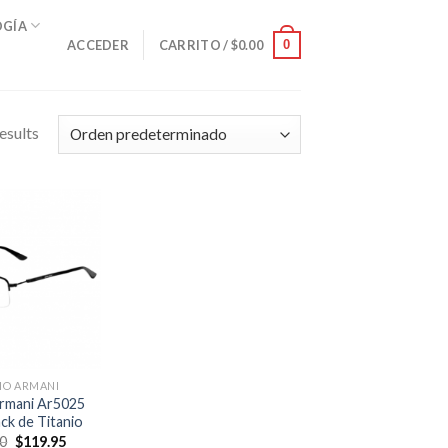
OGÍA
0
ACCEDER
CARRITO /
$
0.00
esults
IO ARMANI
Armani Ar5025
ck de Titanio
El
El
00
$
119.95