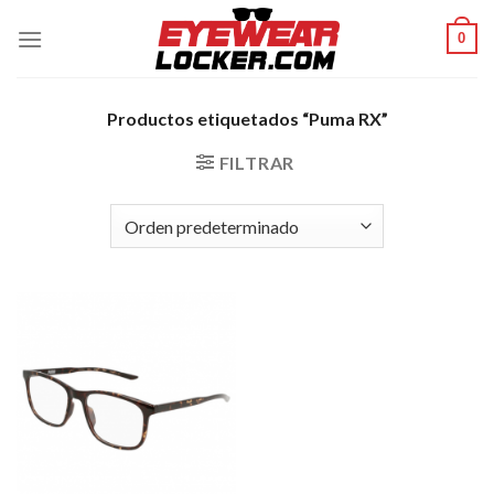
Skip
0
to
content
Productos etiquetados “Puma RX”
FILTRAR