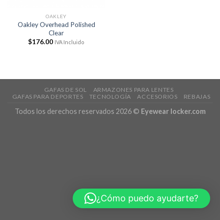
OAKLEY
Oakley Overhead Polished
Clear
$
176.00
IVA Incluido
GAFAS DE SOL
ARMAZONES PARA LENTES
GAFAS PARA DEPORTES
TECNOLOGÍA
ACCESORIOS
REBAJAS
Todos los derechos reservados 2026 ©
Eyewear locker.com
¿Cómo puedo ayudarte?