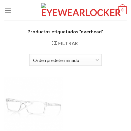
Skip
0
to
content
Productos etiquetados “overhead”
FILTRAR