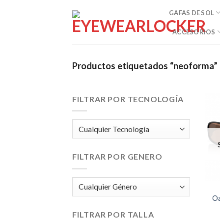
Skip
GAFAS DE SOL
to
content
ACCESORIOS
Productos etiquetados “neoforma”
FILTRAR POR TECNOLOGÍA
FILTRAR POR GENERO
Oa
FILTRAR POR TALLA