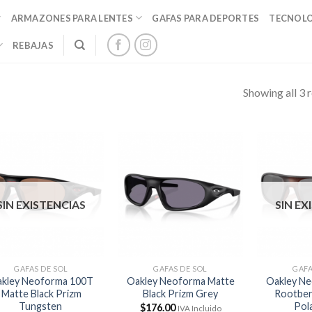
ARMAZONES PARA LENTES
GAFAS PARA DEPORTES
TECNOL
REBAJAS
Showing all 3 r
SIN EXISTENCIAS
SIN EX
GAFAS DE SOL
GAFAS DE SOL
GAFA
kley Neoforma 100T
Oakley Neoforma Matte
Oakley Ne
Matte Black Prizm
Black Prizm Grey
Rootber
Tungsten
Pol
$
176.00
IVA Incluido