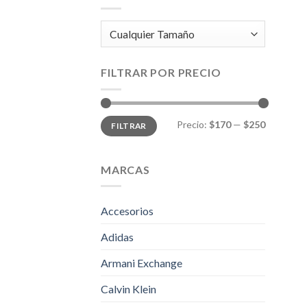
FILTRAR POR PRECIO
Precio
Precio
Precio:
$170
—
$250
FILTRAR
mínimo
máximo
MARCAS
Accesorios
Adidas
Armani Exchange
Calvin Klein