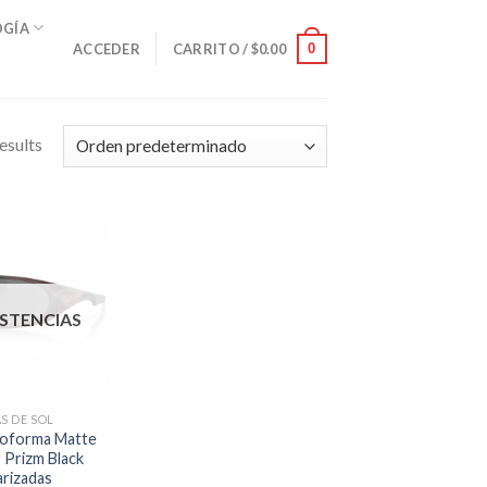
OGÍA
0
ACCEDER
CARRITO /
$
0.00
esults
ISTENCIAS
S DE SOL
oforma Matte
 Prizm Black
arizadas