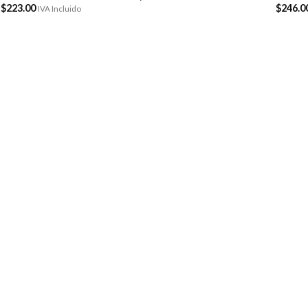
$
223.00
$
246.0
IVA Incluido