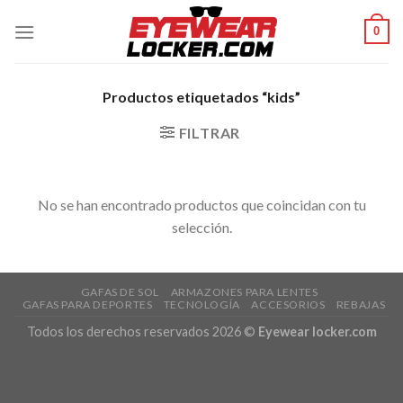
Skip
0
to
content
Productos etiquetados “kids”
FILTRAR
No se han encontrado productos que coincidan con tu
selección.
GAFAS DE SOL
ARMAZONES PARA LENTES
GAFAS PARA DEPORTES
TECNOLOGÍA
ACCESORIOS
REBAJAS
Todos los derechos reservados 2026 ©
Eyewear locker.com