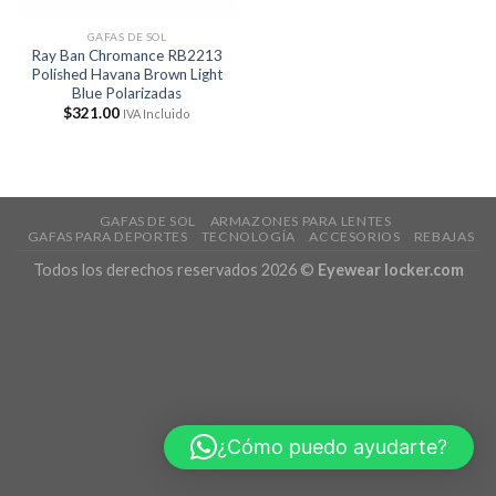
GAFAS DE SOL
Ray Ban Chromance RB2213
Polished Havana Brown Light
Blue Polarizadas
$
321.00
IVA Incluido
GAFAS DE SOL
ARMAZONES PARA LENTES
GAFAS PARA DEPORTES
TECNOLOGÍA
ACCESORIOS
REBAJAS
Todos los derechos reservados 2026 ©
Eyewear locker.com
¿Cómo puedo ayudarte?