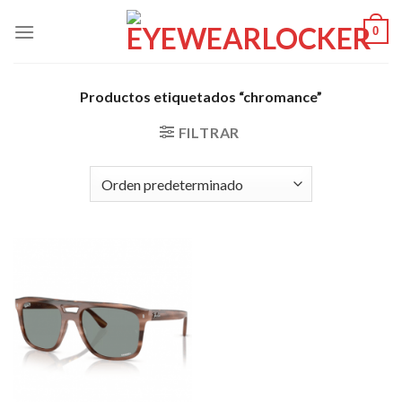
Skip
0
to
content
Productos etiquetados “chromance”
FILTRAR