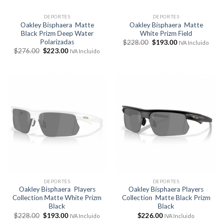
DEPORTES
DEPORTES
Oakley Bisphaera Matte
Oakley Bisphaera Matte
Black Prizm Deep Water
White Prizm Field
Polarizadas
El
El
$
228.00
$
193.00
IVA Incluido
precio
precio
El
El
$
276.00
$
223.00
IVA Incluido
original
actual
precio
precio
era:
es:
original
actual
$228.00.
$193.00.
era:
es:
$276.00.
$223.00.
DEPORTES
DEPORTES
Oakley Bisphaera Players
Oakley Bisphaera Players
Collection Matte White Prizm
Collection Matte Black Prizm
Black
Black
El
El
$
228.00
$
193.00
$
226.00
IVA Incluido
IVA Incluido
precio
precio