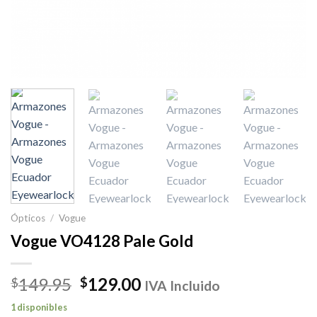
Ópticos
/
Vogue
Vogue VO4128 Pale Gold
El
El
149.95
129.00
$
$
IVA Incluido
precio
precio
1 disponibles