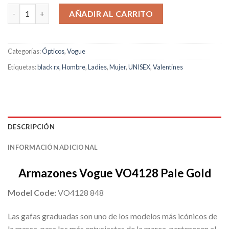
original
actual
Vogue VO4128 Pale Gold cantidad
era:
es:
AÑADIR AL CARRITO
$149.95.
$129.00.
Categorías:
Ópticos
,
Vogue
Etiquetas:
black rx
,
Hombre
,
Ladies
,
Mujer
,
UNISEX
,
Valentines
DESCRIPCIÓN
INFORMACIÓN ADICIONAL
Armazones Vogue VO4128 Pale Gold
Model Code:
VO4128 848
Las gafas graduadas son uno de los modelos más icónicos de
la marca, para los más entusiastas de la marca, pertenecen al