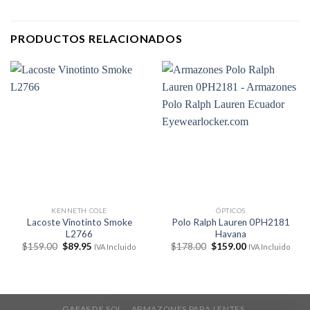
PRODUCTOS RELACIONADOS
KENNETH COLE
ÓPTICOS
Lacoste Vinotinto Smoke
Polo Ralph Lauren 0PH2181
L2766
Havana
El
El
El
El
$
159.00
$
89.95
$
178.00
$
159.00
IVA Incluido
IVA Incluido
precio
precio
precio
precio
original
actual
original
actual
era:
es:
era:
es:
$159.00.
$89.95.
$178.00.
$159.00.
GAFAS DE SOL
ARMAZONES PARA LENTES