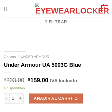
Skip
0
to
content
FILTRAR
Ópticos
/
UNDER ARMOUR
Under Armour UA 5003G Blue
El
El
203.00
159.00
$
$
IVA Incluido
precio
precio
1 disponibles
original
actual
Under Armour UA 5003G Blue cantidad
era:
es:
AÑADIR AL CARRITO
$203.00.
$159.00.