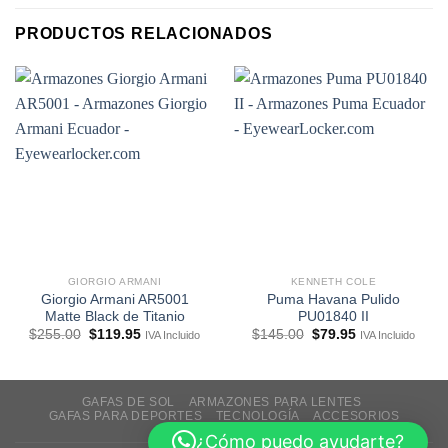
PRODUCTOS RELACIONADOS
GIORGIO ARMANI
KENNETH COLE
Giorgio Armani AR5001
Puma Havana Pulido
Matte Black de Titanio
PU01840 II
El
El
El
El
$
255.00
$
119.95
$
145.00
$
79.95
IVA Incluido
IVA Incluido
precio
precio
precio
precio
original
actual
original
actual
era:
es:
era:
es:
$255.00.
$119.95.
$145.00.
$79.95.
GAFAS DE SOL
ARMAZONES PARA LENTES
GAFAS PARA DEPORTES
TECNOLOGÍA
ACCESORIOS
REBAJAS
¿Cómo puedo ayudarte?