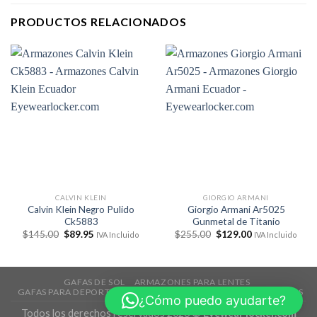
PRODUCTOS RELACIONADOS
CALVIN KLEIN
GIORGIO ARMANI
Calvin Klein Negro Pulido
Giorgio Armani Ar5025
Ck5883
Gunmetal de Titanio
El
El
El
El
$
145.00
$
89.95
$
255.00
$
129.00
IVA Incluido
IVA Incluido
precio
precio
precio
precio
original
actual
original
actual
era:
es:
era:
es:
$145.00.
$89.95.
$255.00.
$129.00.
GAFAS DE SOL
ARMAZONES PARA LENTES
GAFAS PARA DEPORTES
TECNOLOGÍA
ACCESORIOS
REBAJAS
¿Cómo puedo ayudarte?
Todos los derechos reservados 2026 ©
Eyewear locker.com