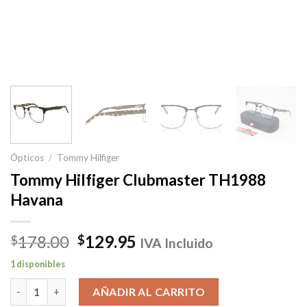
Ópticos
/
Tommy Hilfiger
Tommy Hilfiger Clubmaster TH1988
Havana
El
El
178.00
129.95
$
$
IVA Incluido
precio
precio
1 disponibles
original
actual
Tommy Hilfiger Clubmaster TH1988 Havana cantidad
era:
es:
AÑADIR AL CARRITO
$178.00.
$129.95.