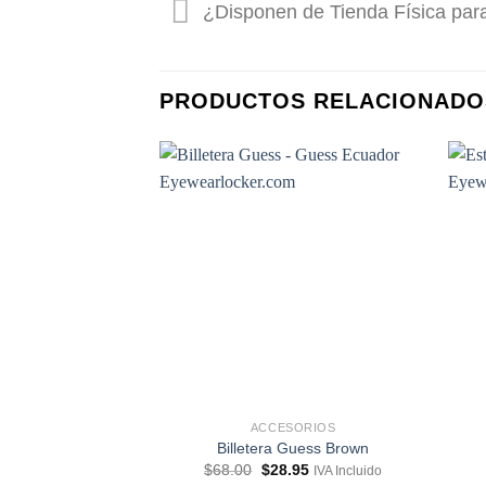
¿Disponen de Tienda Física par
PRODUCTOS RELACIONADO
ACCESORIOS
Billetera Guess Brown
El
El
$
68.00
$
28.95
IVA Incluido
precio
precio