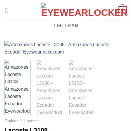
Skip
0
to
content
FILTRAR
Ópticos
/
Lacoste
Lacoste L3108