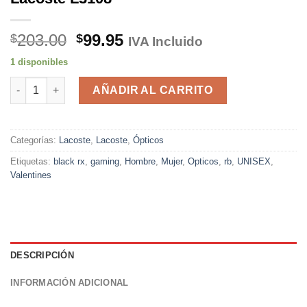
El
El
203.00
99.95
$
$
IVA Incluido
precio
precio
1 disponibles
original
actual
Lacoste L3108 cantidad
era:
es:
AÑADIR AL CARRITO
$203.00.
$99.95.
Categorías:
Lacoste
,
Lacoste
,
Ópticos
Etiquetas:
black rx
,
gaming
,
Hombre
,
Mujer
,
Opticos
,
rb
,
UNISEX
,
Valentines
DESCRIPCIÓN
INFORMACIÓN ADICIONAL