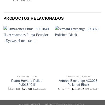
PRODUCTOS RELACIONADOS
KENNETH COLE
ARMANI EXCHANGE
Puma Havana Pulido
Armani Exchange AX3025
PU01840 II
Polished Black
El
El
El
El
$
145.00
$
79.95
$
160.00
$
119.95
IVA Incluido
IVA Incluido
precio
precio
precio
precio
original
actual
original
actual
era:
es:
era:
es:
$145.00.
$79.95.
$160.00.
$119.95.
GAFAS DE SOL
ARMAZONES PARA LENTES