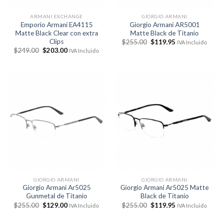
ARMANI EXCHANGE
GIORGIO ARMANI
Emporio Armani EA4115
Giorgio Armani AR5001
Matte Black Clear con extra
Matte Black de Titanio
Clips
El
El
$
255.00
$
119.95
IVA Incluido
precio
precio
El
El
$
249.00
$
203.00
IVA Incluido
original
actual
precio
precio
era:
es:
original
actual
$255.00.
$119.95.
era:
es:
$249.00.
$203.00.
GIORGIO ARMANI
GIORGIO ARMANI
Giorgio Armani Ar5025
Giorgio Armani Ar5025 Matte
Gunmetal de Titanio
Black de Titanio
El
El
El
El
$
255.00
$
129.00
$
255.00
$
119.95
IVA Incluido
IVA Incluido
precio
precio
precio
precio
original
actual
original
actual