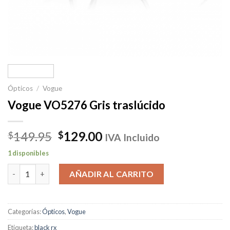
Ópticos
/
Vogue
Vogue VO5276 Gris traslúcido
El
El
149.95
129.00
$
$
IVA Incluido
precio
precio
1 disponibles
original
actual
Vogue VO5276 Gris traslúcido cantidad
era:
es:
AÑADIR AL CARRITO
$149.95.
$129.00.
Categorías:
Ópticos
,
Vogue
Etiqueta:
black rx