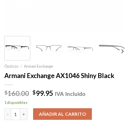
Ópticos
/
Armani Exchange
Armani Exchange AX1046 Shiny Black
El
El
160.00
99.95
$
$
IVA Incluido
precio
precio
1 disponibles
original
actual
Armani Exchange AX1046 Shiny Black cantidad
era:
es:
AÑADIR AL CARRITO
$160.00.
$99.95.