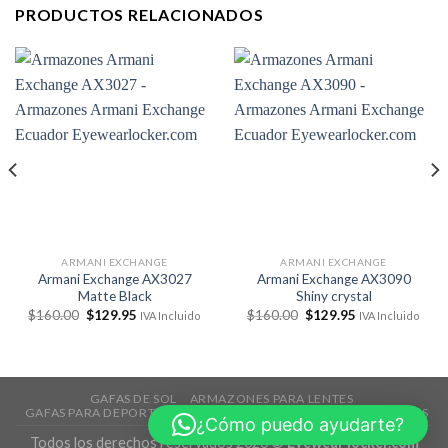
PRODUCTOS RELACIONADOS
ARMANI EXCHANGE
ARMANI EXCHANGE
Armani Exchange AX3027
Armani Exchange AX3090
Matte Black
Shiny crystal
El
El
El
El
$
160.00
$
129.95
$
160.00
$
129.95
IVA Incluido
IVA Incluido
precio
precio
precio
precio
original
actual
original
actual
era:
es:
era:
es:
$160.00.
$129.95.
$160.00.
$129.95.
GAFAS DE SOL
ARMAZONES PARA LENTES
GAFAS PARA DEPORTES
TECNOLOGÍA
ACCESORIOS
REBAJAS
¿Cómo puedo ayudarte?
Todos los derechos reservados 2026 ©
Eyewear locker.com