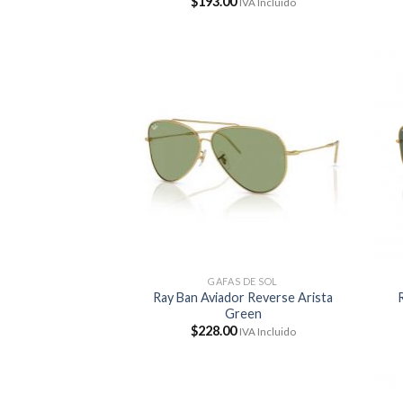
$
193.00
IVA Incluido
GAFAS DE SOL
Ray Ban Aviador Reverse Arista
Green
$
228.00
IVA Incluido