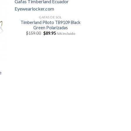
GAFAS DE SOL
Timberland Piloto TB9109 Black
Green Polarizadas
El
El
$
159.00
$
89.95
IVA Incluido
precio
precio
original
actual
era:
es:
$159.00.
$89.95.
e