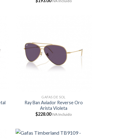
$
193.00
IVA Incluido
GAFAS DE SOL
tal
Ray Ban Aviador Reverse Oro
Arista Violeta
$
228.00
IVA Incluido