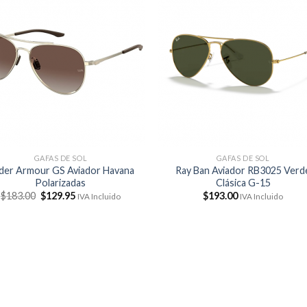
GAFAS DE SOL
GAFAS DE SOL
der Armour GS Aviador Havana
Ray Ban Aviador RB3025 Verd
Polarizadas
Clásica G-15
El
El
$
183.00
$
129.95
$
193.00
IVA Incluido
IVA Incluido
precio
precio
original
actual
era:
es:
$183.00.
$129.95.