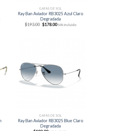
GAFAS DE SOL
Ray Ban Aviador RB3025 Azul Claro
d
Degradada
El
El
$
193.00
$
178.00
IVA Incluido
precio
precio
original
actual
era:
es:
$193.00.
$178.00.
GAFAS DE SOL
m
Ray Ban Aviador RB3025 Blue Claro
Degradada