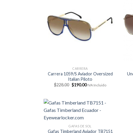
CARRERA
Carrera 1059/S Aviador Oversized
Un
Italian Piloto
El
El
$
228.00
$
190.00
IVA Incluido
precio
precio
original
actual
era:
es:
$228.00.
$190.00.
GAFAS DE SOL
Gafas Timberland Aviador TB7151