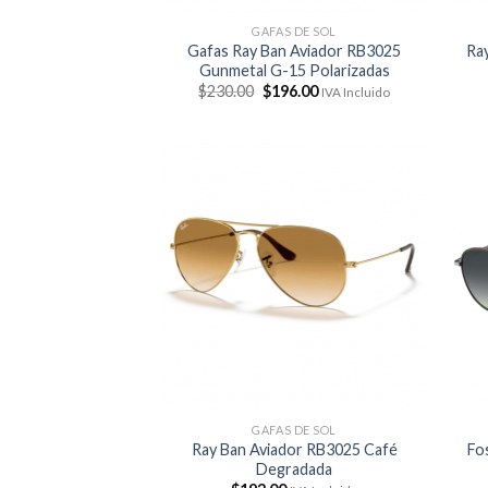
GAFAS DE SOL
Gafas Ray Ban Aviador RB3025
Ra
Gunmetal G-15 Polarizadas
El
El
$
230.00
$
196.00
IVA Incluido
precio
precio
original
actual
era:
es:
$230.00.
$196.00.
GAFAS DE SOL
Ray Ban Aviador RB3025 Café
Fo
Degradada