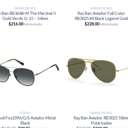
GAFAS DE SOL
GAFAS DE SOL
y Ban RB3648-M The Marshal II
Ray Ban Aviador Full Color
Gold Verde G-15 – 54mm
RB3025JM Black Legend Gol
$
216.00
$
228.00
IVA Incluido
IVA Incluido
FOSSIL
GAFAS DE SOL
ssil Fos2096/G/S Aviador Metal
Ray Ban Aviador RB3025 58m
Black
Polarizadas