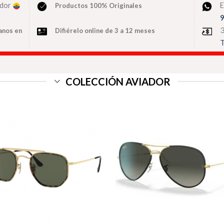
ador
E
Productos 100% Originales
9
3
anos
en
Difiérelo online de 3 a 12 meses
T
COLECCIÓN AVIADOR