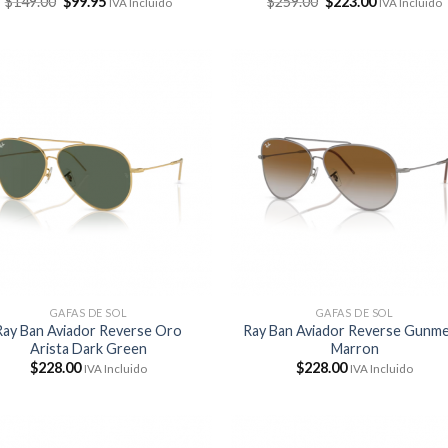
El
El
El
El
$
149.00
$
99.95
$
259.00
$
223.00
IVA Incluido
IVA Incluido
precio
precio
precio
precio
original
actual
original
actual
era:
es:
era:
es:
$149.00.
$99.95.
$259.00.
$223.00.
GAFAS DE SOL
GAFAS DE SOL
Ray Ban Aviador Reverse Oro
Ray Ban Aviador Reverse Gunme
Arista Dark Green
Marron
$
228.00
$
228.00
IVA Incluido
IVA Incluido