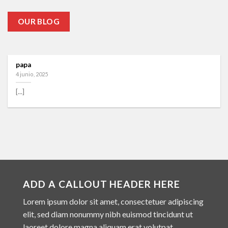
OUR BLOG
papa
4 junio, 2025
[...]
ADD A CALLOUT HEADER HERE
Lorem ipsum dolor sit amet, consectetuer adipiscing
elit, sed diam nonummy nibh euismod tincidunt ut
laoreet dolore magna aliquam erat volutpat.