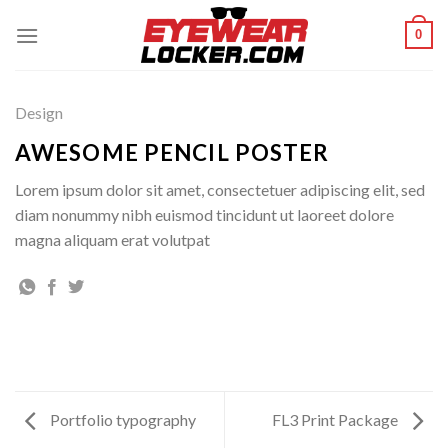
Skip
0
to
content
Design
AWESOME PENCIL POSTER
Lorem ipsum dolor sit amet, consectetuer adipiscing elit, sed
diam nonummy nibh euismod tincidunt ut laoreet dolore
magna aliquam erat volutpat
Portfolio typography
FL3 Print Package