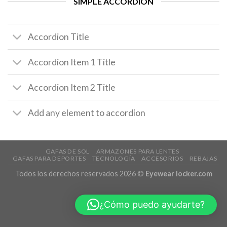
SIMPLE ACCORDION
Accordion Title
Accordion Item 1 Title
Accordion Item 2 Title
Add any element to accordion
GAFAS DE SOL
ARMAZONES PARA LENTES
GAFAS PARA DEPORTES
TECNOLOGÍA
ACCESORIOS
REBAJAS
Todos los derechos reservados 2026 ©
Eyewear locker.com
¿Cómo puedo ayudarte?