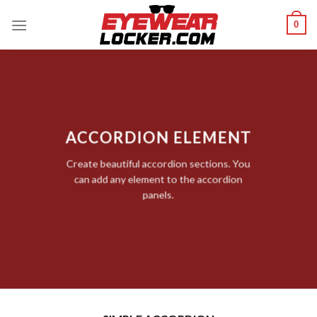
Skip
0
to
content
ACCORDION ELEMENT
Create beautiful accordion sections. You
can add any element to the accordion
panels.