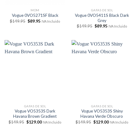
MOM
GAFAS DE SOL
Vogue 0VO5411S Black Dark
Vogue 0VO5271SF Black
Grey
El
El
$
149.95
$
89.95
IVA Incluido
precio
precio
El
El
$
149.95
$
89.95
IVA Incluido
original
actual
precio
precio
era:
es:
original
actual
$149.95.
$89.95.
era:
es:
$149.95.
$89.95.
GAFAS DE SOL
GAFAS DE SOL
Vogue VO5353S Dark
Vogue VO5353S Shiny
Havana Brown Gradient
Havana Verde Obscuro
El
El
El
El
$
149.95
$
129.00
$
149.95
$
129.00
IVA Incluido
IVA Incluido
precio
precio
precio
precio
original
actual
original
actual
era:
es:
era:
es: