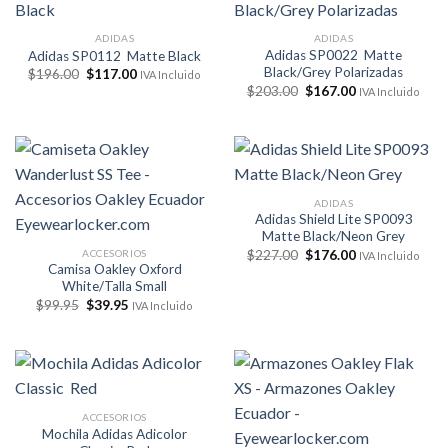
ADIDAS
ADIDAS
Adidas SP0022 Matte
Adidas SP0112 Matte Black
Black/Grey Polarizadas
El
El
$
196.00
$
117.00
IVA Incluido
precio
precio
El
El
$
203.00
$
167.00
IVA Incluido
original
actual
precio
precio
era:
es:
original
actual
$196.00.
$117.00.
era:
es:
$203.00.
$167.00.
ADIDAS
Adidas Shield Lite SP0093
Matte Black/Neon Grey
El
El
ACCESORIOS
$
227.00
$
176.00
IVA Incluido
precio
precio
Camisa Oakley Oxford
original
actual
White/Talla Small
era:
es:
El
El
$
99.95
$
39.95
$227.00.
$176.00.
IVA Incluido
precio
precio
original
actual
era:
es:
$99.95.
$39.95.
ACCESORIOS
Mochila Adidas Adicolor