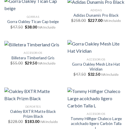
ADIDAS
Adidas Dunamis Pro Black
GORRAS
El
El
$
258.00
$
227.00
IVA Incluido
Gorra Oakley Tican Cap beige
precio
precio
El
El
$
47.50
$
38.00
IVA Incluido
original
actual
precio
precio
era:
es:
original
actual
$258.00.
$227.00.
era:
es:
$47.50.
$38.00.
ACCESORIOS
Billetera Timberland Gris
ACCESORIOS
El
El
$
55.00
$
29.50
IVA Incluido
Gorra Oakley Mesh Lite Hat
precio
precio
Viridian
original
actual
El
El
era:
es:
$
47.50
$
32.50
IVA Incluido
precio
precio
$55.00.
$29.50.
original
actual
era:
es:
$47.50.
$32.50.
DEPORTES
Oakley BXTR Matte Black
ACCESORIOS
Prizm Black
Tommy Hilfiger Chaleco Large
El
El
$
228.00
$
183.00
IVA Incluido
acolchado ligero Carbón Talla
precio
precio
L
original
actual