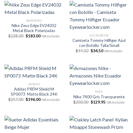
$187.00.
$166.00.
DEPORTES
Nike Zeus Edge EV24032
Metal Black Polarizadas
El
El
ACCESORIOS
$
228.00
$
183.00
IVA Incluido
precio
precio
Camiseta Tommy Hilfiger Azul
original
actual
con Bolsillo Talla/Small
era:
es:
El
El
$
44.50
$
34.50
$228.00.
$183.00.
IVA Incluido
precio
precio
original
actual
era:
es:
$44.50.
$34.50.
ADIDAS
Adidas PRFM Shield M
NIKE
SP0073 Matte Black 24K
Nike 7400 Gris Transparente
El
El
$
257.00
$
196.00
IVA Incluido
El
El
$
203.00
$
129.95
IVA Incluido
precio
precio
precio
precio
original
actual
original
actual
era:
es:
era:
es:
$257.00.
$196.00.
$203.00.
$129.95.