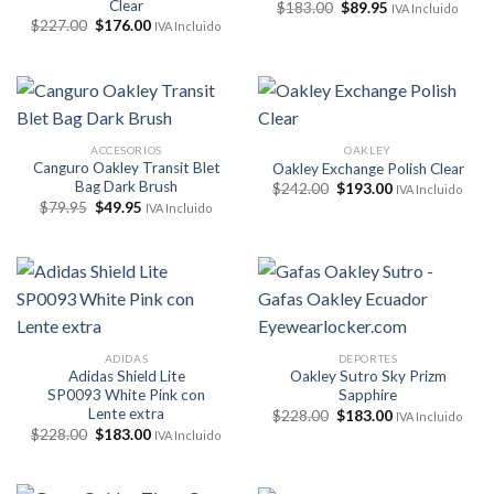
Clear
El
El
$
183.00
$
89.95
IVA Incluido
precio
precio
El
El
$
227.00
$
176.00
IVA Incluido
original
actual
precio
precio
era:
es:
original
actual
$183.00.
$89.95.
era:
es:
$227.00.
$176.00.
ACCESORIOS
OAKLEY
Canguro Oakley Transit Blet
Oakley Exchange Polish Clear
Bag Dark Brush
El
El
$
242.00
$
193.00
IVA Incluido
precio
precio
El
El
$
79.95
$
49.95
IVA Incluido
original
actual
precio
precio
era:
es:
original
actual
$242.00.
$193.00.
era:
es:
$79.95.
$49.95.
ADIDAS
DEPORTES
Adidas Shield Lite
Oakley Sutro Sky Prizm
SP0093 White Pink con
Sapphire
Lente extra
El
El
$
228.00
$
183.00
IVA Incluido
precio
precio
El
El
$
228.00
$
183.00
IVA Incluido
original
actual
precio
precio
era:
es:
original
actual
$228.00.
$183.00.
era:
es:
$228.00.
$183.00.