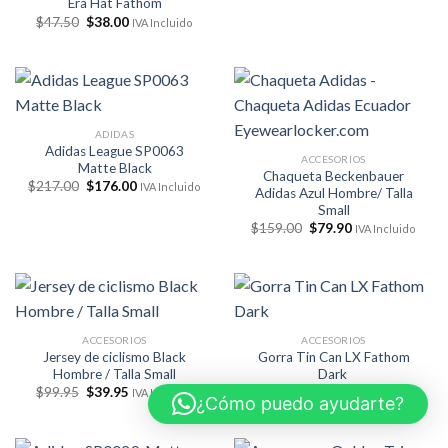
Era Hat Fathom
era:
es:
El
El
$
47.50
$
38.00
$198.50.
$159.00.
IVA Incluido
precio
precio
original
actual
era:
es:
$47.50.
$38.00.
ADIDAS
Adidas League SP0063
ACCESORIOS
Matte Black
Chaqueta Beckenbauer
El
El
$
217.00
$
176.00
IVA Incluido
Adidas Azul Hombre/ Talla
precio
precio
Small
original
actual
era:
es:
El
El
$
159.00
$
79.90
IVA Incluido
$217.00.
$176.00.
precio
precio
original
actual
era:
es:
$159.00.
$79.90.
ACCESORIOS
ACCESORIOS
Jersey de ciclismo Black
Gorra Tin Can LX Fathom
Hombre / Talla Small
Dark
El
El
El
El
$
99.95
$
39.95
$
59.00
$
44.00
IVA Incluido
IVA Incluido
¿Cómo puedo ayudarte?
precio
precio
precio
precio
original
actual
original
actual
era:
es:
era:
es:
$99.95.
$39.95.
$59.00.
$44.00.