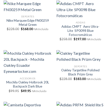
$55.00.
$29.50.
DEPORTES
Nike Marquee Edge FN00259
ADIDAS
Metal Green
Adidas CMPT Aero Ultra-
El
El
$
228.00
$
168.00
IVA Incluido
Lite SP0098 Blue
precio
precio
Fotocromáticas
original
actual
era:
es:
El
El
$
258.00
$
197.00
IVA Incluido
$228.00.
$168.00.
precio
precio
original
actual
era:
es:
$258.00.
$197.00.
DEPORTES
Oakley Targetline Polished
Black Prizm Grey
El
El
ACCESORIOS
$
228.00
$
183.00
IVA Incluido
precio
precio
Mochila Oakley Holbrook 20L
original
actual
Backpack Dark Blue
era:
es:
El
El
$
99.95
$
49.95
$228.00.
$183.00.
IVA Incluido
precio
precio
original
actual
era:
es:
$99.95.
$49.95.