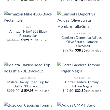
precio
precio
precio
precio
original
actual
original
actual
era:
es:
era:
es:
$198.00.
$167.00.
$257.00.
$196.00.
NIKE
Armazon Nike 4305 Black
ACCESORIOS
Rectangular
Camiseta Deportiva Adidas
El
El
$
197.00
$
129.95
IVA Incluido
Olive Strata Hombre
precio
precio
Talla/Small
original
actual
era:
es:
El
El
$
79.95
$
38.50
IVA Incluido
$197.00.
$129.95.
precio
precio
original
actual
era:
es:
$79.95.
$38.50.
ACCESORIOS
ACCESORIOS
Maleta Oakley Road Trip Rc
Gorra Bandera Tommy
Duffle 70L Blackout
Hilfiger Negra
El
El
El
El
$
299.00
$
159.95
$
49.50
$
32.50
IVA Incluido
IVA Incluido
precio
precio
precio
precio
original
actual
original
actual
era:
es:
era:
es:
$299.00.
$159.95.
$49.50.
$32.50.