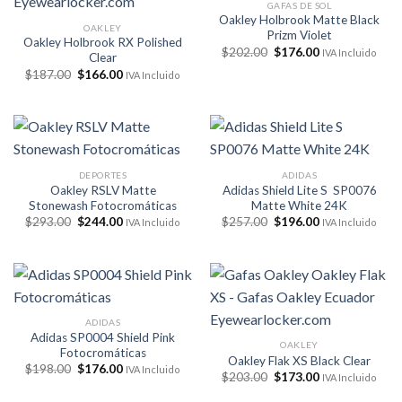
GAFAS DE SOL
Oakley Holbrook Matte Black
OAKLEY
Prizm Violet
Oakley Holbrook RX Polished
El
El
$
202.00
$
176.00
IVA Incluido
Clear
precio
precio
El
El
$
187.00
$
166.00
original
actual
IVA Incluido
precio
precio
era:
es:
original
actual
$202.00.
$176.00.
era:
es:
$187.00.
$166.00.
DEPORTES
ADIDAS
Oakley RSLV Matte
Adidas Shield Lite S SP0076
Stonewash Fotocromáticas
Matte White 24K
El
El
El
El
$
293.00
$
244.00
$
257.00
$
196.00
IVA Incluido
IVA Incluido
precio
precio
precio
precio
original
actual
original
actual
era:
es:
era:
es:
$293.00.
$244.00.
$257.00.
$196.00.
ADIDAS
Adidas SP0004 Shield Pink
OAKLEY
Fotocromáticas
Oakley Flak XS Black Clear
El
El
$
198.00
$
176.00
IVA Incluido
El
El
$
203.00
$
173.00
IVA Incluido
precio
precio
precio
precio
original
actual
original
actual