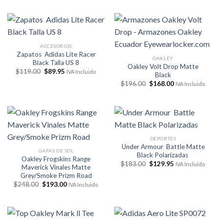
original
actual
$223.00.
$159.00.
era:
es:
$248.00.
$193.00.
ACCESORIOS
Zapatos Adidas Lite Racer
OAKLEY
Black Talla US 8
Oakley Volt Drop Matte
El
El
$
119.00
$
89.95
IVA Incluido
Black
precio
precio
El
El
original
actual
$
196.00
$
168.00
IVA Incluido
precio
precio
era:
es:
original
actual
$119.00.
$89.95.
era:
es:
$196.00.
$168.00.
DEPORTES
Under Armour Battle Matte
GAFAS DE SOL
Black Polarizadas
Oakley Frogskins Range
El
El
$
183.00
$
129.95
IVA Incluido
Maverick Vinales Matte
precio
precio
Grey/Smoke Prizm Road
original
actual
era:
es:
El
El
$
248.00
$
193.00
IVA Incluido
$183.00.
$129.95.
precio
precio
original
actual
era:
es:
$248.00.
$193.00.