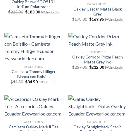
Oakley Batwolf OO9101
GAFAS DE SOL
Iridium Polarizadas
Oakley Gascan Matte Black
El
El
$
223.00
$
183.00
IVA Incluido
Grey
precio
precio
El
El
original
actual
$
178.00
$
169.95
IVA Incluido
precio
precio
era:
es:
original
actual
$223.00.
$183.00.
era:
es:
$178.00.
$169.95.
DEPORTES
Oakley Corridor Prizm Peach
Matte Grey Ink
El
El
ACCESORIOS
$
257.00
$
212.00
IVA Incluido
precio
precio
Camiseta Tommy Hilfiger
original
actual
Blanca con Bolsillo
era:
es:
El
El
$
44.50
$
34.50
$257.00.
$212.00.
IVA Incluido
precio
precio
original
actual
era:
es:
$44.50.
$34.50.
ACCESORIOS
GAFAS DE SOL
Camiseta Oakley Mark ll Tee
Oakley Straightback Scenic