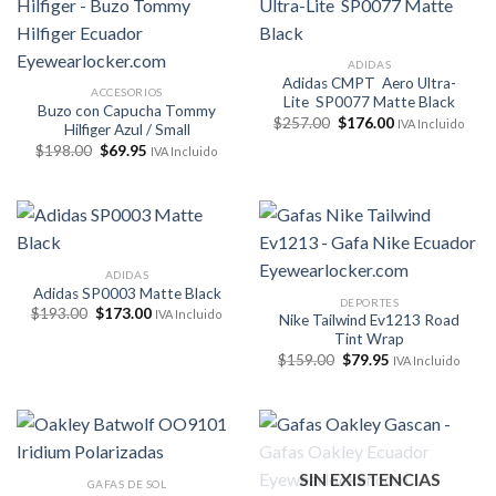
ADIDAS
Adidas CMPT Aero Ultra-
ACCESORIOS
Lite SP0077 Matte Black
Buzo con Capucha Tommy
El
El
$
257.00
$
176.00
IVA Incluido
Hilfiger Azul / Small
precio
precio
El
El
$
198.00
$
69.95
original
actual
IVA Incluido
precio
precio
era:
es:
original
actual
$257.00.
$176.00.
era:
es:
$198.00.
$69.95.
ADIDAS
Adidas SP0003 Matte Black
DEPORTES
El
El
$
193.00
$
173.00
IVA Incluido
Nike Tailwind Ev1213 Road
precio
precio
Tint Wrap
original
actual
era:
es:
El
El
$
159.00
$
79.95
IVA Incluido
$193.00.
$173.00.
precio
precio
original
actual
era:
es:
$159.00.
$79.95.
SIN EXISTENCIAS
GAFAS DE SOL