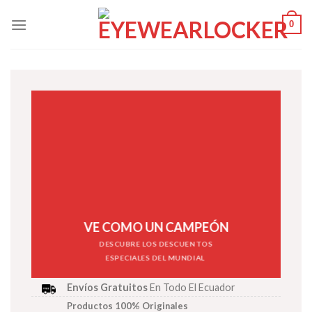
Skip
0
to
content
VE COMO UN CAMPEÓN
DESCUBRE LOS DESCUENTOS
ESPECIALES DEL MUNDIAL
H
Envíos Gratuitos
En Todo El Ecuador
Productos 100% Originales