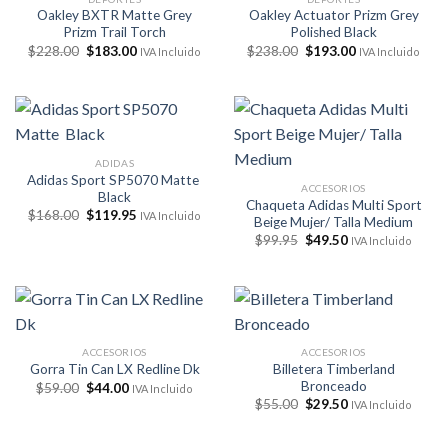
Oakley BXTR Matte Grey
Oakley Actuator Prizm Grey
Prizm Trail Torch
Polished Black
El
El
El
El
$
228.00
$
183.00
$
238.00
$
193.00
IVA Incluido
IVA Incluido
precio
precio
precio
precio
original
actual
original
actual
era:
es:
era:
es:
$228.00.
$183.00.
$238.00.
$193.00.
ADIDAS
Adidas Sport SP5070 Matte
ACCESORIOS
Black
Chaqueta Adidas Multi Sport
El
El
$
168.00
$
119.95
IVA Incluido
Beige Mujer/ Talla Medium
precio
precio
El
El
original
actual
$
99.95
$
49.50
IVA Incluido
precio
precio
era:
es:
original
actual
$168.00.
$119.95.
era:
es:
$99.95.
$49.50.
ACCESORIOS
ACCESORIOS
Billetera Timberland
Gorra Tin Can LX Redline Dk
Bronceado
El
El
$
59.00
$
44.00
IVA Incluido
precio
precio
El
El
$
55.00
$
29.50
IVA Incluido
original
actual
precio
precio
era:
es:
original
actual
$59.00.
$44.00.
era:
es: