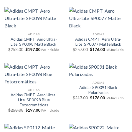
original
actual
original
actual
era:
es:
era:
es:
$257.00.
$176.00.
$257.00.
$176.00.
ADIDAS
ADIDAS
Adidas CMPT Aero Ultra-
Adidas CMPT Aero Ultra-
Lite SP0098 Matte Black
Lite SP0077 Matte Black
El
El
El
El
$
258.00
$
197.00
$
257.00
$
176.00
IVA Incluido
IVA Incluido
precio
precio
precio
precio
original
actual
original
actual
era:
es:
era:
es:
$258.00.
$197.00.
$257.00.
$176.00.
ADIDAS
Adidas SP0091 Black
ADIDAS
Polarizadas
Adidas CMPT Aero Ultra-
El
El
$
217.00
$
176.00
IVA Incluido
Lite SP0098 Blue
precio
precio
Fotocromáticas
original
actual
era:
es:
El
El
$
258.00
$
197.00
IVA Incluido
$217.00.
$176.00.
precio
precio
original
actual
era:
es:
$258.00.
$197.00.