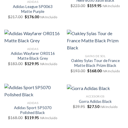
Nike 8050 Satin Black
ADIDAS
El
El
$
223.00
$
159.95
IVA Incluido
Adidas League SP0063
precio
precio
Matte Purple
original
actual
El
El
era:
es:
$
217.00
$
176.00
IVA Incluido
precio
precio
$223.00.
$159.95.
original
actual
era:
es:
$217.00.
$176.00.
ADIDAS
Adidas Wayfarer OR0116
GAFAS DE SOL
Matte Black Grey
Oakley Sylas Tour de France
El
El
$
183.00
$
129.95
IVA Incluido
Matte Black Prizm Black
precio
precio
El
El
original
actual
$
193.00
$
168.00
IVA Incluido
precio
precio
era:
es:
original
actual
$183.00.
$129.95.
era:
es:
$193.00.
$168.00.
ACCESORIOS
Gorra Adidas Black
ADIDAS
El
El
$
39.95
$
27.50
IVA Incluido
Adidas Sport SP5070
precio
precio
Polished Black
original
actual
El
El
era:
es:
$
168.00
$
119.95
IVA Incluido
precio
precio
$39.95.
$27.50.
original
actual