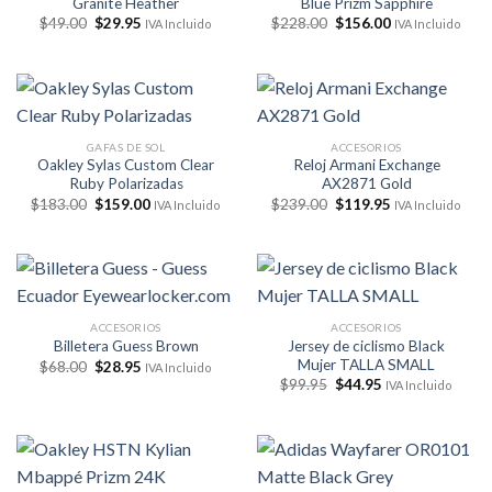
Granite Heather
Blue Prizm Sapphire
El
El
El
El
$
49.00
$
29.95
$
228.00
$
156.00
IVA Incluido
IVA Incluido
precio
precio
precio
precio
original
actual
original
actual
era:
es:
era:
es:
$49.00.
$29.95.
$228.00.
$156.00.
GAFAS DE SOL
ACCESORIOS
Oakley Sylas Custom Clear
Reloj Armani Exchange
Ruby Polarizadas
AX2871 Gold
El
El
El
El
$
183.00
$
159.00
$
239.00
$
119.95
IVA Incluido
IVA Incluido
precio
precio
precio
precio
original
actual
original
actual
era:
es:
era:
es:
$183.00.
$159.00.
$239.00.
$119.95.
ACCESORIOS
ACCESORIOS
Jersey de ciclismo Black
Billetera Guess Brown
Mujer TALLA SMALL
El
El
$
68.00
$
28.95
IVA Incluido
precio
precio
El
El
$
99.95
$
44.95
IVA Incluido
original
actual
precio
precio
era:
es:
original
actual
$68.00.
$28.95.
era:
es:
$99.95.
$44.95.