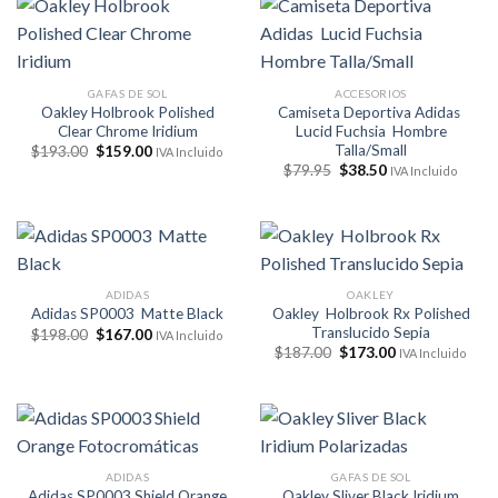
GAFAS DE SOL
ACCESORIOS
Oakley Holbrook Polished
Camiseta Deportiva Adidas
Clear Chrome Iridium
Lucid Fuchsia Hombre
Talla/Small
El
El
$
193.00
$
159.00
IVA Incluido
precio
precio
El
El
$
79.95
$
38.50
IVA Incluido
original
actual
precio
precio
era:
es:
original
actual
$193.00.
$159.00.
era:
es:
$79.95.
$38.50.
ADIDAS
OAKLEY
Oakley Holbrook Rx Polished
Adidas SP0003 Matte Black
Translucido Sepia
El
El
$
198.00
$
167.00
IVA Incluido
precio
precio
El
El
$
187.00
$
173.00
IVA Incluido
original
actual
precio
precio
era:
es:
original
actual
$198.00.
$167.00.
era:
es:
$187.00.
$173.00.
ADIDAS
GAFAS DE SOL
Adidas SP0003 Shield Orange
Oakley Sliver Black Iridium