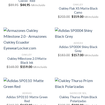
Classic Red
El
El
OAKLEY
$
89.95
$
44.95
IVA Incluido
precio
precio
Oakley Flak XS Matte Black
original
actual
Camo
era:
es:
El
El
$
203.00
$
159.00
$89.95.
$44.95.
IVA Incluido
precio
precio
original
actual
era:
es:
$203.00.
$159.00.
ADIDAS
Adidas SP0004 Shiny Black
Grey
El
El
OAKLEY
$
183.00
$
157.00
IVA Incluido
precio
precio
Oakley Milestone 2.0 Matte
original
actual
Black Ink
era:
es:
El
El
$
168.00
$
159.00
$183.00.
$157.00.
IVA Incluido
precio
precio
original
actual
era:
es:
$168.00.
$159.00.
ADIDAS
GAFAS DE SOL
Adidas SP0110 Matte Green
Oakley Thurso Prizm Black
Red
Polarizadas