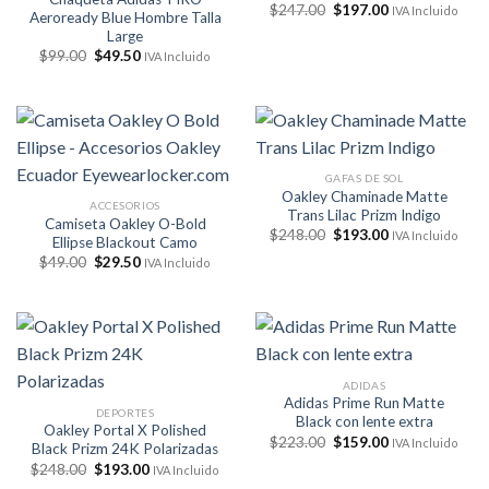
El
El
$
247.00
$
197.00
IVA Incluido
Aeroready Blue Hombre Talla
precio
precio
Large
original
actual
era:
es:
El
El
$
99.00
$
49.50
IVA Incluido
$247.00.
$197.00.
precio
precio
original
actual
era:
es:
$99.00.
$49.50.
GAFAS DE SOL
Oakley Chaminade Matte
ACCESORIOS
Trans Lilac Prizm Indigo
Camiseta Oakley O-Bold
El
El
$
248.00
$
193.00
IVA Incluido
Ellipse Blackout Camo
precio
precio
El
El
$
49.00
$
29.50
original
actual
IVA Incluido
precio
precio
era:
es:
original
actual
$248.00.
$193.00.
era:
es:
$49.00.
$29.50.
ADIDAS
Adidas Prime Run Matte
DEPORTES
Black con lente extra
Oakley Portal X Polished
El
El
$
223.00
$
159.00
IVA Incluido
Black Prizm 24K Polarizadas
precio
precio
El
El
$
248.00
$
193.00
original
actual
IVA Incluido
precio
precio
era:
es: