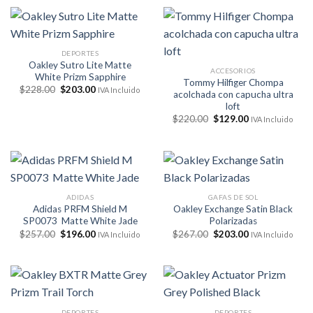
era:
es:
$168.00.
$119.95.
DEPORTES
Oakley Sutro Lite Matte
ACCESORIOS
White Prizm Sapphire
Tommy Hilfiger Chompa
El
El
$
228.00
$
203.00
IVA Incluido
acolchada con capucha ultra
precio
precio
loft
original
actual
era:
es:
El
El
$
220.00
$
129.00
IVA Incluido
$228.00.
$203.00.
precio
precio
original
actual
era:
es:
$220.00.
$129.00.
ADIDAS
GAFAS DE SOL
Adidas PRFM Shield M
Oakley Exchange Satin Black
SP0073 Matte White Jade
Polarizadas
El
El
El
El
$
257.00
$
196.00
$
267.00
$
203.00
IVA Incluido
IVA Incluido
precio
precio
precio
precio
original
actual
original
actual
era:
es:
era:
es:
$257.00.
$196.00.
$267.00.
$203.00.
DEPORTES
DEPORTES