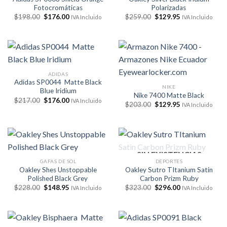
Fotocromáticas
Polarizadas
El
El
El
El
$
198.00
$
176.00
$
259.00
$
129.95
IVA Incluido
IVA Incluido
precio
precio
precio
precio
original
actual
original
actual
era:
es:
era:
es:
$198.00.
$176.00.
$259.00.
$129.95.
ADIDAS
Adidas SP0044 Matte Black
NIKE
Blue Iridium
Nike 7400 Matte Black
El
El
$
217.00
$
176.00
IVA Incluido
El
El
$
203.00
$
129.95
IVA Incluido
precio
precio
precio
precio
original
actual
original
actual
era:
es:
era:
es:
$217.00.
$176.00.
$203.00.
$129.95.
SIN EXISTENCIAS
GAFAS DE SOL
DEPORTES
Oakley Shes Unstoppable
Oakley Sutro TItanium Satin
Polished Black Grey
Carbon Prizm Ruby
El
El
El
El
$
228.00
$
148.95
$
323.00
$
296.00
IVA Incluido
IVA Incluido
precio
precio
precio
precio
original
actual
original
actual
era:
es:
era:
es:
$228.00.
$148.95.
$323.00.
$296.00.