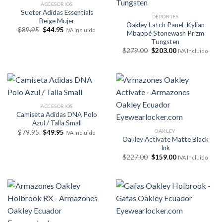
ACCESORIOS
Sueter Adidas Essentials
DEPORTES
Beige Mujer
Oakley Latch Panel Kylian
El
El
$
89.95
$
44.95
IVA Incluido
Mbappé Stonewash Prizm
precio
precio
Tungsten
original
actual
era:
es:
El
El
$
279.00
$
203.00
IVA Incluido
$89.95.
$44.95.
precio
precio
original
actual
era:
es:
$279.00.
$203.00.
ACCESORIOS
Camiseta Adidas DNA Polo
Azul / Talla Small
El
El
OAKLEY
$
79.95
$
49.95
IVA Incluido
precio
precio
Oakley Activate Matte Black
original
actual
Ink
era:
es:
El
El
$
227.00
$
159.00
$79.95.
$49.95.
IVA Incluido
precio
precio
original
actual
era:
es:
$227.00.
$159.00.