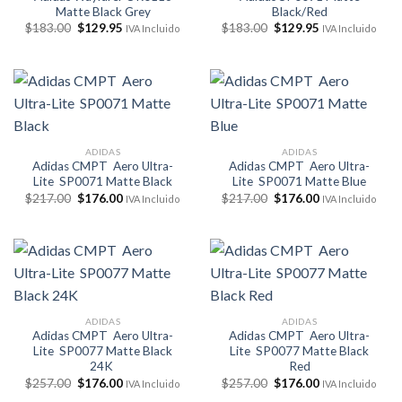
Matte Black Grey
Black/Red
El
El
El
El
$
183.00
$
129.95
$
183.00
$
129.95
IVA Incluido
IVA Incluido
precio
precio
precio
precio
original
actual
original
actual
era:
es:
era:
es:
$183.00.
$129.95.
$183.00.
$129.95.
ADIDAS
ADIDAS
Adidas CMPT Aero Ultra-
Adidas CMPT Aero Ultra-
Lite SP0071 Matte Black
Lite SP0071 Matte Blue
El
El
El
El
$
217.00
$
176.00
$
217.00
$
176.00
IVA Incluido
IVA Incluido
precio
precio
precio
precio
original
actual
original
actual
era:
es:
era:
es:
$217.00.
$176.00.
$217.00.
$176.00.
ADIDAS
ADIDAS
Adidas CMPT Aero Ultra-
Adidas CMPT Aero Ultra-
Lite SP0077 Matte Black
Lite SP0077 Matte Black
24K
Red
El
El
El
El
$
257.00
$
176.00
$
257.00
$
176.00
IVA Incluido
IVA Incluido
precio
precio
precio
precio