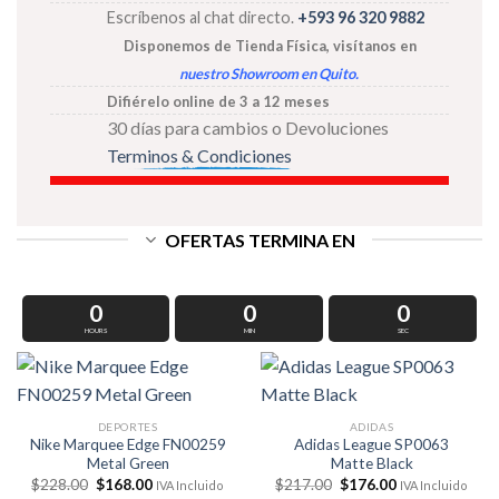
Escríbenos al chat directo.
+593 96 320 9882
Disponemos de Tienda Física, visítanos
en
nuestro Showroom en Quito
.
Difiérelo online de 3 a 12 meses
30 días para cambios o Devoluciones
Terminos & Condiciones
OFERTAS TERMINA EN
0
0
0
HOURS
MIN
SEC
DEPORTES
ADIDAS
Nike Marquee Edge FN00259
Adidas League SP0063
Metal Green
Matte Black
El
El
El
El
$
228.00
$
168.00
$
217.00
$
176.00
IVA Incluido
IVA Incluido
precio
precio
precio
precio