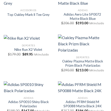
ACCESORIOS
ADIDAS
Adidas Aero Lite SP0072
Top Oakley Mark ll Tee Grey
Matte Black Blue
El
El
$
206.00
$
193.00
IVA Incluido
precio
precio
original
actual
era:
es:
$206.00.
$193.00.
DEPORTES
Nike Run X2 Violet
El
El
$
179.00
$
89.95
IVA Incluido
precio
precio
DEPORTES
original
actual
Oakley Plazma Matte Black
era:
es:
Prizm Black Polarizadas
$179.00.
$89.95.
El
El
$
290.00
$
213.00
IVA Incluido
precio
precio
original
actual
era:
es:
$290.00.
$213.00.
ADIDAS
ADIDAS
Adidas SP0010 Shiny Black
Adidas PFRM Shield M
Polarizadas
SP0088 Matte Black 24K
El
El
El
El
$
198.00
$
167.00
$
257.00
$
196.00
IVA Incluido
IVA Incluido