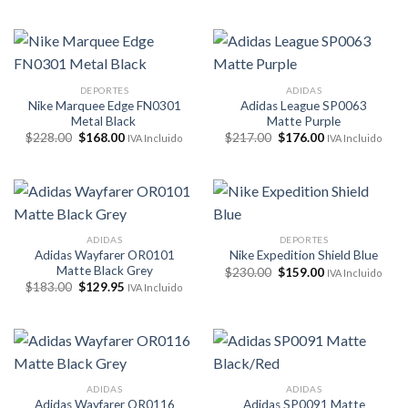
original
actual
original
actual
era:
es:
era:
es:
$228.00.
$168.00.
$217.00.
$176.00.
DEPORTES
ADIDAS
Nike Marquee Edge FN0301
Adidas League SP0063
Metal Black
Matte Purple
El
El
El
El
$
228.00
$
168.00
$
217.00
$
176.00
IVA Incluido
IVA Incluido
precio
precio
precio
precio
original
actual
original
actual
era:
es:
era:
es:
$228.00.
$168.00.
$217.00.
$176.00.
ADIDAS
DEPORTES
Adidas Wayfarer OR0101
Nike Expedition Shield Blue
Matte Black Grey
El
El
$
230.00
$
159.00
IVA Incluido
precio
precio
El
El
$
183.00
$
129.95
IVA Incluido
original
actual
precio
precio
era:
es:
original
actual
$230.00.
$159.00.
era:
es:
$183.00.
$129.95.
ADIDAS
ADIDAS
Adidas Wayfarer OR0116
Adidas SP0091 Matte