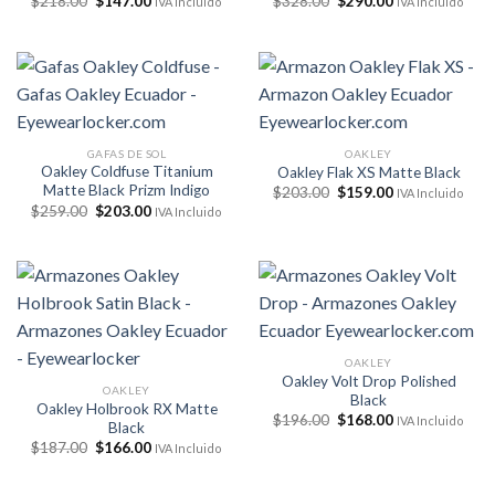
El
El
El
El
$
218.00
$
147.00
$
328.00
$
290.00
IVA Incluido
IVA Incluido
precio
precio
precio
precio
original
actual
original
actual
era:
es:
era:
es:
$218.00.
$147.00.
$328.00.
$290.00.
GAFAS DE SOL
OAKLEY
Oakley Coldfuse Titanium
Oakley Flak XS Matte Black
Matte Black Prizm Indigo
El
El
$
203.00
$
159.00
IVA Incluido
precio
precio
El
El
$
259.00
$
203.00
IVA Incluido
original
actual
precio
precio
era:
es:
original
actual
$203.00.
$159.00.
era:
es:
$259.00.
$203.00.
OAKLEY
Oakley Volt Drop Polished
OAKLEY
Black
Oakley Holbrook RX Matte
El
El
$
196.00
$
168.00
IVA Incluido
Black
precio
precio
El
El
$
187.00
$
166.00
original
actual
IVA Incluido
precio
precio
era:
es:
original
actual
$196.00.
$168.00.
era:
es: