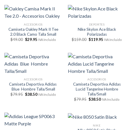
era:
es:
era:
es:
$198.00.
$176.00.
$203.00.
$173.00.
ACCESORIOS
DEPORTES
Camiseta Oakley Mark II Tee
Nike Skylon Ace Black
2.0 Black Camo Talla Small
Polarizadas
El
El
El
El
$
49.00
$
29.95
$
159.00
$
119.95
IVA Incluido
IVA Incluido
precio
precio
precio
precio
original
actual
original
actual
era:
es:
era:
es:
$49.00.
$29.95.
$159.00.
$119.95.
ACCESORIOS
ACCESORIOS
Camiseta Deportiva Adidas
Camiseta Deportiva Adidas
Blue Hombre Talla/Small
Lucid Tangerine Hombre
Talla/Small
El
El
$
79.95
$
38.50
IVA Incluido
precio
precio
El
El
$
79.95
$
38.50
IVA Incluido
original
actual
precio
precio
era:
es:
original
actual
$79.95.
$38.50.
era:
es:
$79.95.
$38.50.
NIKE