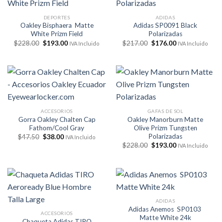
DEPORTES
ADIDAS
Oakley Bisphaera Matte
Adidas SP0091 Black
White Prizm Field
Polarizadas
El
El
El
El
$
228.00
$
193.00
$
217.00
$
176.00
IVA Incluido
IVA Incluido
precio
precio
precio
precio
original
actual
original
actual
era:
es:
era:
es:
$228.00.
$193.00.
$217.00.
$176.00.
ACCESORIOS
GAFAS DE SOL
Gorra Oakley Chalten Cap
Oakley Manorburn Matte
Fathom/Cool Gray
Olive Prizm Tungsten
Polarizadas
El
El
$
47.50
$
38.00
IVA Incluido
precio
precio
El
El
$
228.00
$
193.00
IVA Incluido
original
actual
precio
precio
era:
es:
original
actual
$47.50.
$38.00.
era:
es:
$228.00.
$193.00.
ADIDAS
Adidas Anemos SP0103
ACCESORIOS
Matte White 24k
Chaqueta Adidas TIRO