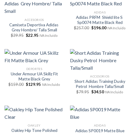
ADIDAS
Adidas PRFM Shield lite S
ACCESORIOS
Sp0074 Matte Black Red
Camiseta Deportiva Adidas
El
El
$
257.00
$
196.00
IVA Incluido
Grey Hombre/ Talla Small
precio
precio
El
El
$
39.95
$
22.95
original
actual
IVA Incluido
precio
precio
era:
es:
original
actual
$257.00.
$196.00.
era:
es:
$39.95.
$22.95.
DEPORTES
Under Armour UA Skillz Fit
ACCESORIOS
Matte Black Grey
Short Adidas Training Dusky
El
El
$
159.00
$
129.95
IVA Incluido
Petrol Hombre Talla/Small
precio
precio
El
El
original
actual
$
79.95
$
34.50
IVA Incluido
precio
precio
era:
es:
original
actual
$159.00.
$129.95.
era:
es:
$79.95.
$34.50.
OAKLEY
ADIDAS
Oakley Hip Tone Polished
Adidas SP0019 Matte Blue