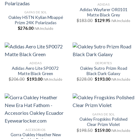
ADIDAS
Adidas Wayfarer OR0101
GAFAS DE SOL
Matte Black Grey
Oakley HSTN Kylian Mbappé
El
El
$
183.00
$
129.95
IVA Incluido
Prizm 24K Polarizadas
precio
precio
$
276.00
original
actual
IVA Incluido
era:
es:
$183.00.
$129.95.
ADIDAS
DEPORTES
Adidas Aero Lite SP0072
Oakley Sutro Prizm Road
Matte Black Green
Black Dark Galaxy
El
El
El
El
$
206.00
$
193.00
$
228.00
$
193.00
IVA Incluido
IVA Incluido
precio
precio
precio
precio
original
actual
original
actual
era:
es:
era:
es:
$206.00.
$193.00.
$228.00.
$193.00.
GAFAS DE SOL
Oakley Frogskins Polished
Clear Prizm Violet
El
El
ACCESORIOS
$
198.50
$
159.00
IVA Incluido
precio
precio
Gorra Oakley Heather New
original
actual