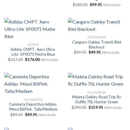
era:
es:
El
El
$
180.00
$
99.95
IVA Incluido
$228.00.
$183.00.
precio
precio
original
actual
era:
es:
$180.00.
$99.95.
ACCESORIOS
Canguro Oakley Transit Blet
ADIDAS
Blackout
Adidas CMPT Aero Ultra-
El
El
$
99.95
$
49.95
IVA Incluido
Lite SP0071 Matte Blue
precio
precio
El
El
$
217.00
$
176.00
original
actual
IVA Incluido
precio
precio
era:
es:
original
actual
$99.95.
$49.95.
era:
es:
$217.00.
$176.00.
ACCESORIOS
Maleta Oakley Road Trip Rc
ACCESORIOS
Duffle 70L Hunter Green
Camiseta Deportiva Adidas
El
El
$
299.00
$
159.95
IVA Incluido
Messi BliPink Talla/Medium
precio
precio
El
El
$
89.95
$
49.95
original
actual
IVA Incluido
precio
precio
era:
es:
original
actual
$299.00.
$159.95.
era:
es:
$89.95.
$49.95.